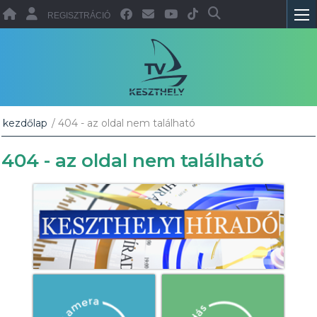
REGISZTRÁCIÓ
kezdőlap
/ 404 - az oldal nem található
404 - az oldal nem található