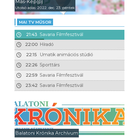
Más-Kép(p)
Utolsó adás: 2022. dec. 23. péntek
MAI TV MŰSOR
21:43
Savaria Filmfesztivál
22:00
Híradó
22:15
Umatik animációs stúdió
22:26
Sporttárs
22:59
Savaria Filmfesztivál
23:42
Savaria Filmfesztivál
Balatoni Krónika Archívum