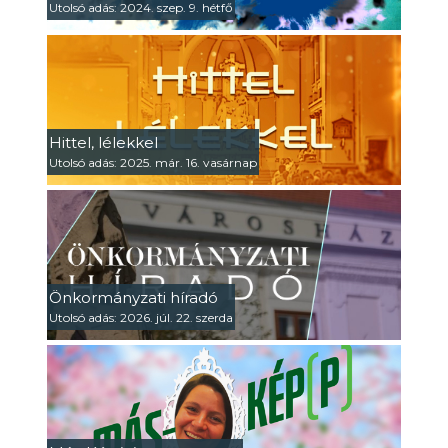
Utolsó adás: 2024. szep. 9. hétfő
Hittel, lélekkel
Utolsó adás: 2025. már. 16. vasárnap
Önkormányzati híradó
Utolsó adás: 2026. júl. 22. szerda