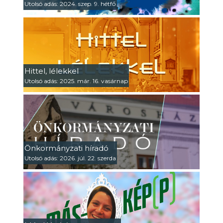
Utolsó adás: 2024. szep. 9. hétfő
Hittel, lélekkel
Utolsó adás: 2025. már. 16. vasárnap
Önkormányzati híradó
Utolsó adás: 2026. júl. 22. szerda