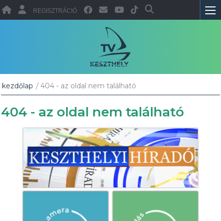
REGISZTRÁCIÓ
kezdőlap
/ 404 - az oldal nem található
404 - az oldal nem található