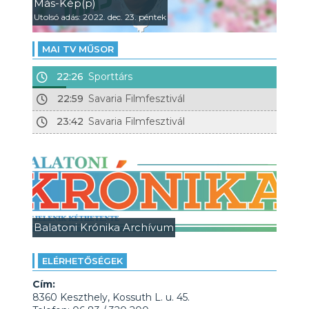
Más-Kép(p)
Utolsó adás: 2022. dec. 23. péntek
MAI TV MŰSOR
22:26
Sporttárs
22:59
Savaria Filmfesztivál
23:42
Savaria Filmfesztivál
Balatoni Krónika Archívum
ELÉRHETŐSÉGEK
Cím:
8360 Keszthely, Kossuth L. u. 45.