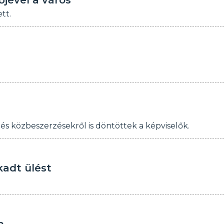
jével a város
tt.
és közbeszerzésekről is döntöttek a képviselők.
kadt ülést