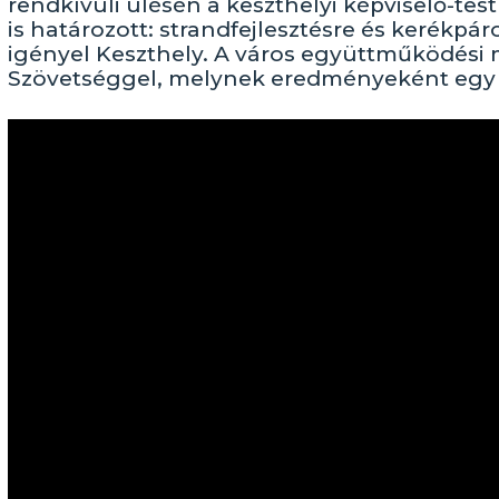
rendkívüli ülésén a keszthelyi képviselő-tes
is határozott: strandfejlesztésre és kerékpár
igényel Keszthely. A város együttműködési
Szövetséggel, melynek eredményeként egy új