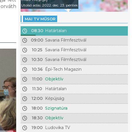
Utolsó adás: 2022. dec. 23. péntek
Horváth
MAI TV MŰSOR
08:30
Határtalan
09:00
Savaria Filmfesztivál
10:25
Savaria Filmfesztivál
10:30
Savaria Filmfesztivál
10:36
Épí-Tech Magazin
11:00
Objektív
11:30
Határtalan
12:00
Képújság
18:00
Szignatúra
18:30
Objektív
19:00
Ludovika TV