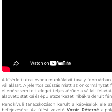
A Kísérleti utcai óvoda munkálatait tavaly februárban
vállalásait. A jelentős csúszás miatt az önkormányzat f
ellenére sem tett eleget teljes körűen a vállalt felada
alapvető statikai és épületszerkezeti hibákra derült fén
Rendkívüli tanácskozáson került a képviselők elé az
befejezésére. Az ülést vezető
Vozár Péterné
alpolg