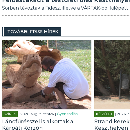
Félbeszakadt a testületi ülés Keszthelye
Sorban távoztak a Fidesz, illetve a VÁRTAK-ból kilépett
TOVÁBBI FRISS HÍREK
SZÍNES
| 2026. aug. 7. péntek |
Gyenesdiás
KÖZÉLET
| 2026. a
Láncfűrésszel is alkottak a
Strand kerek
Kárpáti Korzón
Keszthelyen 