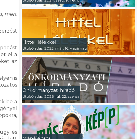
Utolsó adás: 2024. szep. 9. hétfő
a, mert
zerzést
Hittel, lélekkel
apodást
Utolsó adás: 2025. már. 16. vasárnap
et el a
eket az
lyen is
tozatos
Önkormányzati híradó
Utolsó adás: 2026. júl. 22. szerda
ak be a
igényel
opokra,
ügyi és
Más-Kép(p)
ja lett