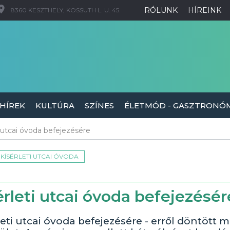
RÓLUNK
HÍREINK
8360 KESZTHELY, KOSSUTH L. U. 45.
 HÍREK
KULTÚRA
SZÍNES
ÉLETMÓD - GASZTRONÓ
ti utcai óvoda befejezésére
KÍSÉRLETI UTCAI ÓVODA
érleti utcai óvoda befejezésér
leti utcai óvoda befejezésére - erről döntött m