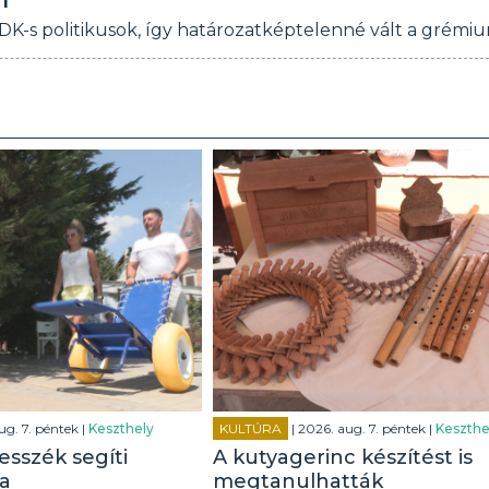
n
 DK-s politikusok, így határozatképtelenné vált a grémiu
ug. 7. péntek |
Keszthely
KULTÚRA
| 2026. aug. 7. péntek |
Keszthe
esszék segíti
A kutyagerinc készítést is
a
megtanulhatták