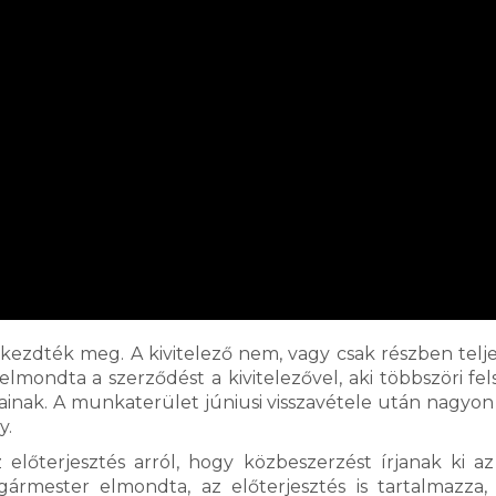
 kezdték meg. A kivitelező nem, vagy csak részben telje
elmondta a szerződést a kivitelezővel, aki többszöri fels
tainak. A munkaterület júniusi visszavétele után nagyon 
y.
 előterjesztés arról, hogy közbeszerzést írjanak ki a
ármester elmondta, az előterjesztés is tartalmazza,