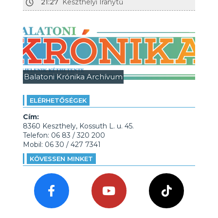
21:27
Keszthelyi Iránytű
Balatoni Krónika Archívum
ELÉRHETŐSÉGEK
Cím:
8360 Keszthely, Kossuth L. u. 45.
Telefon: 06 83 / 320 200
Mobil: 06 30 / 427 7341
KÖVESSEN MINKET