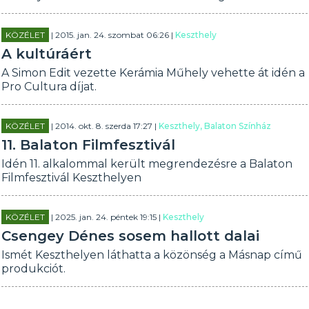
KÖZÉLET
| 2015. jan. 24. szombat 06:26 |
Keszthely
A kultúráért
A Simon Edit vezette Kerámia Műhely vehette át idén a
Pro Cultura díjat.
KÖZÉLET
| 2014. okt. 8. szerda 17:27 |
Keszthely, Balaton Színház
11. Balaton Filmfesztivál
Idén 11. alkalommal került megrendezésre a Balaton
Filmfesztivál Keszthelyen
KÖZÉLET
| 2025. jan. 24. péntek 19:15 |
Keszthely
Csengey Dénes sosem hallott dalai
Ismét Keszthelyen láthatta a közönség a Másnap című
produkciót.