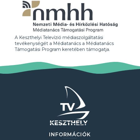
A Keszthelyi Televízió médiaszolgáltatási
tevékenységét a Médiatanács a Médiatanács
Támogatási Program keretében támogatja.
INFORMÁCIÓK