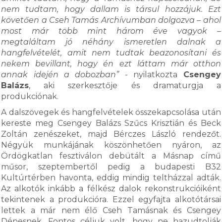
nem tudtam, hogy dallam is társul hozzájuk. Ezt
követően a Cseh Tamás Archívumban dolgozva – ahol
most már több mint három éve vagyok –
megtaláltam jó néhány ismeretlen dalnak a
hangfelvételét, amit nem tudtak beazonosítani és
nekem bevillant, hogy én ezt láttam már otthon
annak idején a dobozban”
- nyilatkozta
Csengey
Balázs
, aki szerkesztője és dramaturgja a
produkciónak.
A dalszövegek és hangfelvételek összekapcsolása után
kereste meg Csengey Balázs Szűcs Krisztián és Beck
Zoltán zenészeket, majd Bérczes László rendezőt.
Négyük munkájának köszönhetően nyáron, az
Ördögkatlan fesztiválon debütált a Másnap című
műsor, szeptembertől pedig a budapesti B32
Kultúrtérben havonta, eddig mindig teltházzal adták.
Az alkotók inkább a félkész dalok rekonstrukcióiként
tekintenek a produkcióra. Ezzel egyfajta alkotótársai
lettek a már nem élő Cseh Tamásnak és Csengey
Dénesnek. Fontos céljuk volt, hogy ne hazudtolják