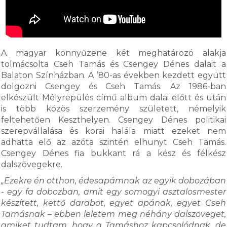
A magyar könnyűzene két meghatározó alakja
tolmácsolta Cseh Tamás és Csengey Dénes dalait a
Balaton Színházban. A ’80-as években kezdett együtt
dolgozni Csengey és Cseh Tamás. Az 1986-ban
elkészült Mélyrepülés című album dalai előtt és után
is több közös szerzemény született, némelyik
feltehetően Keszthelyen. Csengey Dénes politikai
szerepvállalása és korai halála miatt ezeket nem
adhatta elő az azóta szintén elhunyt Cseh Tamás.
Csengey Dénes fia bukkant rá a kész és félkész
dalszövegekre.
„Ezekre én otthon, édesapámnak az egyik dobozában
- egy fa dobozban, amit egy somogyi asztalosmester
készített, kettő darabot, egyet apának, egyet Cseh
Tamásnak – ebben leletem meg néhány dalszöveget,
amiket tudtam, hogy a Tamáshoz kapcsolódnak, de