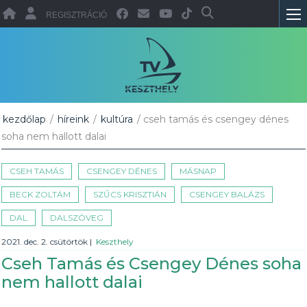
REGISZTRÁCIÓ
kezdőlap
/
híreink
/
kultúra
/ cseh tamás és csengey dénes
soha nem hallott dalai
CSEH TAMÁS
CSENGEY DÉNES
MÁSNAP
BECK ZOLTÁM
SZŰCS KRISZTIÁN
CSENGEY BALÁZS
DAL
DALSZÖVEG
2021. dec. 2. csütörtök
|
Keszthely
Cseh Tamás és Csengey Dénes soha
nem hallott dalai