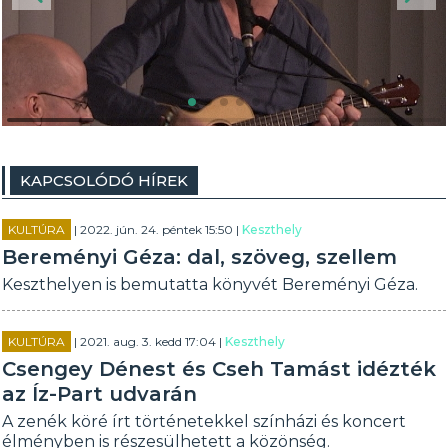
KAPCSOLÓDÓ HÍREK
KULTÚRA
| 2022. jún. 24. péntek 15:50 |
Keszthely
Bereményi Géza: dal, szöveg, szellem
Keszthelyen is bemutatta könyvét Bereményi Géza.
KULTÚRA
| 2021. aug. 3. kedd 17:04 |
Keszthely
Csengey Dénest és Cseh Tamást idézték
az Íz-Part udvarán
A zenék köré írt történetekkel színházi és koncert
élményben is részesülhetett a közönség.