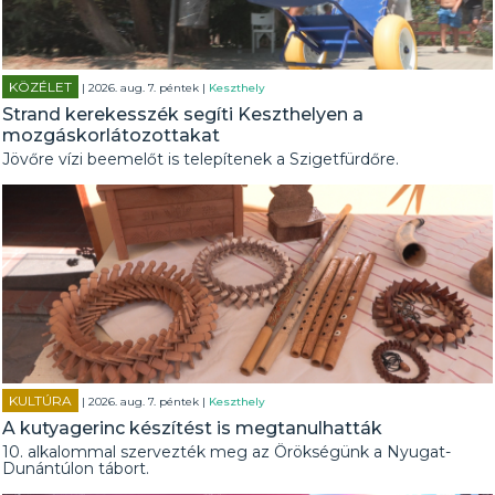
KÖZÉLET
| 2026. aug. 7. péntek |
Keszthely
Strand kerekesszék segíti Keszthelyen a
mozgáskorlátozottakat
Jövőre vízi beemelőt is telepítenek a Szigetfürdőre.
KULTÚRA
| 2026. aug. 7. péntek |
Keszthely
A kutyagerinc készítést is megtanulhatták
10. alkalommal szervezték meg az Örökségünk a Nyugat-
Dunántúlon tábort.