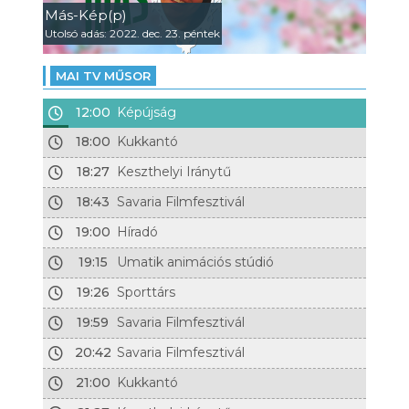
Más-Kép(p)
Utolsó adás: 2022. dec. 23. péntek
MAI TV MŰSOR
12:00
Képújság
18:00
Kukkantó
18:27
Keszthelyi Iránytű
18:43
Savaria Filmfesztivál
19:00
Híradó
19:15
Umatik animációs stúdió
19:26
Sporttárs
19:59
Savaria Filmfesztivál
20:42
Savaria Filmfesztivál
21:00
Kukkantó