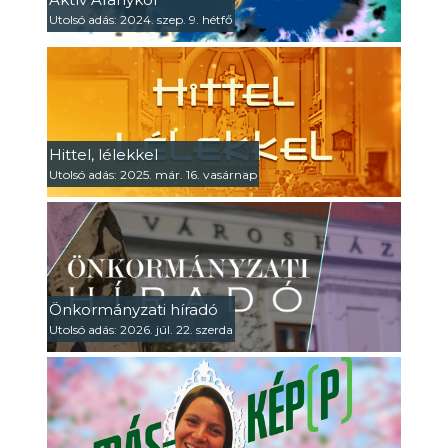
Utolsó adás: 2024. szep. 9. hétfő
Hittel, lélekkel
Utolsó adás: 2025. már. 16. vasárnap
Önkormányzati híradó
Utolsó adás: 2026. júl. 22. szerda