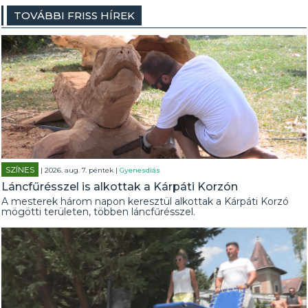
TOVÁBBI FRISS HÍREK
SZÍNES
| 2026. aug. 7. péntek |
Gyenesdiás
Láncfűrésszel is alkottak a Kárpáti Korzón
A mesterek három napon keresztül alkottak a Kárpáti Korzó
mögötti területen, többen láncfűrésszel.