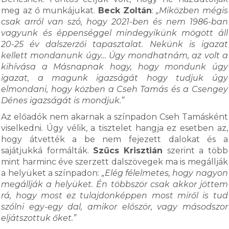
meg az ő munkájukat.
Beck Zoltán
:
„Miközben mégis
csak arról van szó, hogy 2021-ben és nem 1986-ban
vagyunk és éppenséggel mindegyikünk mögött áll
20-25 év dalszerzői tapasztalat. Nekünk is igazat
kellett mondanunk úgy… Úgy mondhatnám, az volt a
kihívása a Másnapnak hogy, hogy mondunk úgy
igazat, a magunk igazságát hogy tudjuk úgy
elmondani, hogy közben a Cseh Tamás és a Csengey
Dénes igazságát is mondjuk.”
Az előadók nem akarnak a színpadon Cseh Tamásként
viselkedni. Úgy vélik, a tisztelet hangja ez esetben az,
hogy átvették a be nem fejezett dalokat és a
sajátjukká formálták.
Szűcs Krisztián
szerint a több
mint harminc éve szerzett dalszövegek ma is megállják
a helyüket a színpadon:
„Elég félelmetes, hogy nagyon
megállják a helyüket. Én többször csak akkor jöttem
rá, hogy most ez tulajdonképpen most miről is tud
szólni egy-egy dal, amikor először, vagy másodszor
eljátszottuk őket.”