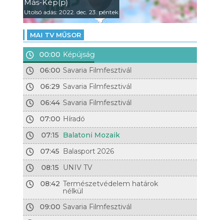
Más-Kép(p)
Utolsó adás: 2022. dec. 23. péntek
MAI TV MŰSOR
00:00
Képújság
06:00
Savaria Filmfesztivál
06:29
Savaria Filmfesztivál
06:44
Savaria Filmfesztivál
07:00
Híradó
07:15
Balatoni Mozaik
07:45
Balasport 2026
08:15
UNIV TV
08:42
Természetvédelem határok
nélkül
09:00
Savaria Filmfesztivál