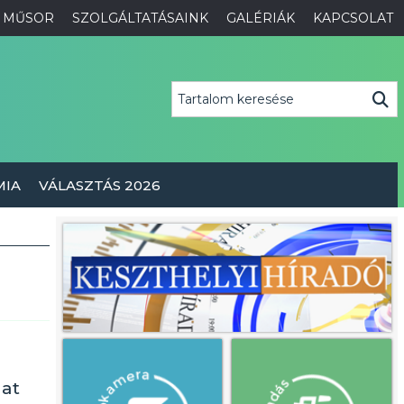
MŰSOR
SZOLGÁLTATÁSAINK
GALÉRIÁK
KAPCSOLAT
MIA
VÁLASZTÁS 2026
hat