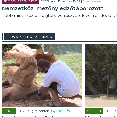
SPORT - SZABADIDŐ
| 2023. aug. 11. péntek 18:27 |
Gyenesdiás
Nemzetközi mezőny edzőtáborozott
Több mint száz párbajtőrvívó részvételével rendeztek 
TOVÁBBI FRISS HÍREK
SZÍNES
| 2026. aug. 7. péntek |
Gyenesdiás
KÖZÉLET
| 2026. a