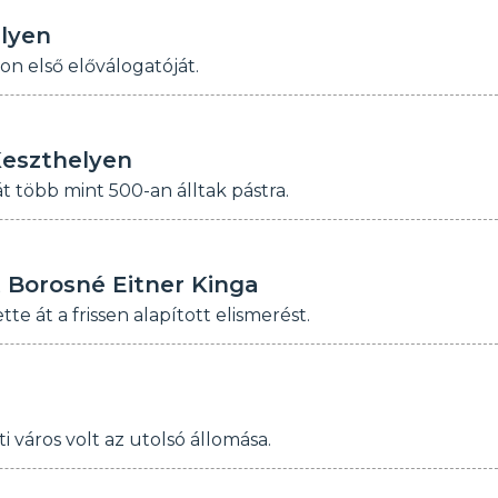
elyen
n első előválogatóját.
Keszthelyen
 több mint 500-an álltak pástra.
t Borosné Eitner Kinga
e át a frissen alapított elismerést.
város volt az utolsó állomása.