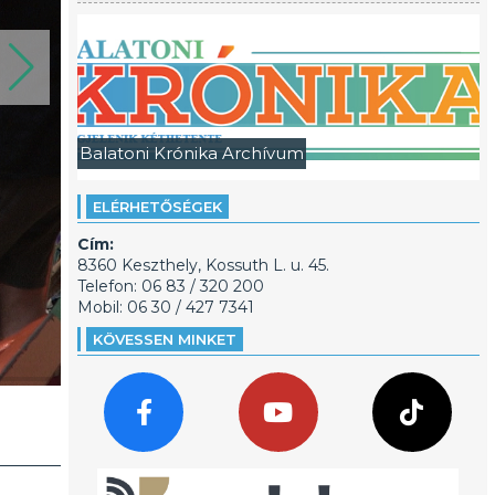
Balatoni Krónika Archívum
ELÉRHETŐSÉGEK
Cím:
8360 Keszthely, Kossuth L. u. 45.
Telefon: 06 83 / 320 200
Mobil: 06 30 / 427 7341
KÖVESSEN MINKET