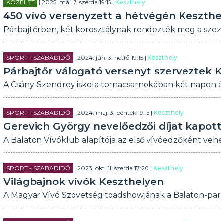
KÖZÉLET
| 2025. máj. 7. szerda 19:15 |
Keszthely
450 vívó versenyzett a hétvégén Keszth
Párbajtőrben, két korosztálynak rendezték meg a szezo
SPORT - SZABADIDŐ
| 2024. jún. 3. hétfő 19:15 |
Keszthely
Párbajtőr válogató versenyt szerveztek 
A Csány-Szendrey iskola tornacsarnokában két napon át
SPORT - SZABADIDŐ
| 2024. máj. 3. péntek 19:15 |
Keszthely
Gerevich György nevelőedzői díjat kapot
A Balaton Vívóklub alapítója az első vívóedzőként vehett
SPORT - SZABADIDŐ
| 2023. okt. 11. szerda 17:20 |
Keszthely
Világbajnok vívók Keszthelyen
A Magyar Vívó Szövetség toadshowjának a Balaton-parti 