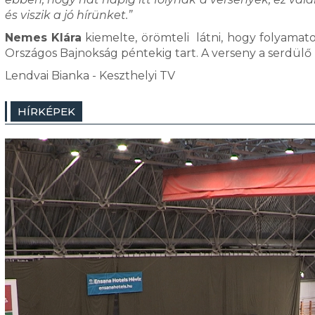
és viszik a jó hírünket.”
Nemes Klára
kiemelte, örömteli látni, hogy folyamato
Országos Bajnokság péntekig tart. A verseny a serdülő 
Lendvai Bianka - Keszthelyi TV
HÍRKÉPEK