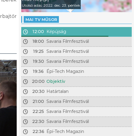
Utolsó adás: 2022. dec. 23. péntek
rbajtőr
MAI TV MŰSOR
12:00
Képújság
18:00
Savaria Filmfesztivál
19:25
Savaria Filmfesztivál
19:30
Savaria Filmfesztivál
19:36
Épí-Tech Magazin
20:00
Objektív
20:30
Határtalan
21:00
Savaria Filmfesztivál
22:25
Savaria Filmfesztivál
22:30
Savaria Filmfesztivál
22:36
Épí-Tech Magazin