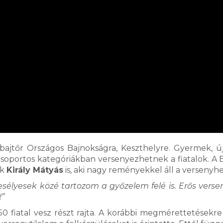
bajtőr Országos Bajnokságra, Keszthelyre. Gyermek, ú
 csoportos kategóriákban versenyezhetnek a fiatalok. A 
ok
Király Mátyás
is, aki nagy reményekkel áll a versenyhe
élyesek közé tartozom a győzelem felé is. Erős versen
!”
50 fiatal vesz részt rajta. A korábbi megmérettetésekr