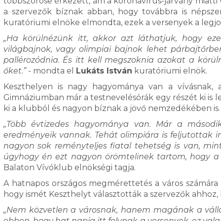
többszöröse érkezett, ám a koronavírus-járvány miatti v
a szervezők bíznak abban, hogy továbbra is népszer
kuratóriumi elnöke elmondta, ezek a versenyek a legjo
„Ha körülnézünk itt, akkor azt láthatjuk, hogy ez
világbajnok, vagy olimpiai bajnok lehet párbajtőrben
pallérozódnia. És itt kell megszoknia azokat a kör
őket.”
- mondta el
Lukáts István
kuratóriumi elnök.
Keszthelyen is nagy hagyománya van a vívásnak, az
Gimnáziumban már a testnevelésórák egy részét ki is le
ki a klubból és nagyon bíznak a jövő nemzedékében is.
„Több évtizedes hagyománya van. Már a második vi
eredményeik vannak. Tehát olimpiára is feljutottak
nagyon sok reményteljes fiatal tehetség is van, mi
úgyhogy én ezt nagyon örömtelinek tartom, hogy a v
Balaton Vívóklub elnökségi tagja.
A hatnapos országos megmérettetés a város számára i
hogy ismét Keszthelyt választották a szervezők ahhoz,
„Nem közvetlen a városnak, hanem magának a vállal
ebben, hogy hat napig itt folynak a versenyek, ez val