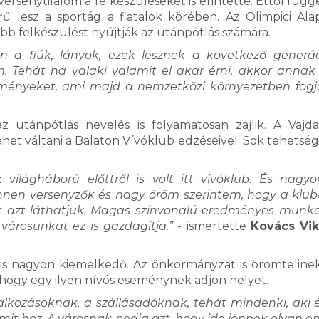
ersenytilalom a felkészüléseket is érintette. Ettől függ
ű lesz a sportág a fiatalok körében. Az Olimpici Ala
bb felkészülést nyújtják az utánpótlás számára.
en a fiúk, lányok, ezek lesznek a következő generác
. Tehát ha valaki valamit el akar érni, akkor annak i
ülményeket, ami majd a nemzetközi környezetben fogj
 utánpótlás nevelés is folyamatosan zajlik. A Vajd
het váltani a Balaton Vívóklub edzéseivel. Sok tehetség
lágháború előttről is volt itt vívóklub. És nagy
 innen versenyzők és nagy öröm szerintem, hogy a klu
nt azt láthatjuk. Magas színvonalú eredményes munka 
árosunkat ez is gazdagítja.”
- ismertette
Kovács Vik
s nagyon kiemelkedő. Az önkormányzat is örömtelinek 
 hogy egy ilyen nívós eseménynek adjon helyet.
kozásoknak, a szállásadóknak, tehát mindenki, aki é
amit hoz. A városnak pedig azt, hogy ide jönnek olyan 