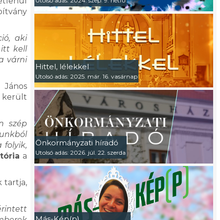
etlenül
Utolsó adás: 2024. szep. 9. hétfő
pítvány
ió, aki
tt kell
a várni
Hittel, lélekkel
Utolsó adás: 2025. már. 16. vasárnap
a János
 került
on szép
bunkból
Önkormányzati híradó
folyik,
Utolsó adás: 2026. júl. 22. szerda
tória
a
tartja,
rintett
Más-Kép(p)
emberek