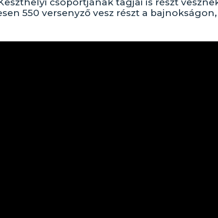
eszthelyi csoportjának tagjai is részt vesznek
zesen 550 versenyző vesz részt a bajnokságon