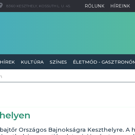
RÓLUNK
HÍREINK
8360 KESZTHELY, KOSSUTH L. U. 45.
 HÍREK
KULTÚRA
SZÍNES
ÉLETMÓD - GASZTRONÓ
n
thelyen
rbajtőr Országos Bajnokságra Keszthelyre. A 