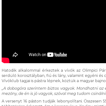
Hatodik alkalommal érkeztek a vívók az Olimpici Pár
serdülő korosztályban, fiú és lány, valamint egyéni és
Vívóklub tagjai is pástra lépnek, köztük a magyar bajn
„A dobogóra szerintem biztos vagyok. Mondhatni az es
mezőny, de én is jó vagyok, szóval meg tudom csinálni
A versenyt 16 páston tudják lebonyolítani. Összesen 5