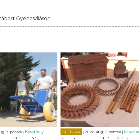
tábort Gyenesdiáson.
ug. 7. péntek |
Keszthely
KULTÚRA
| 2026. aug. 7. péntek |
Keszthe