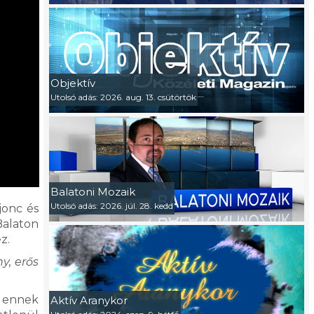
Objektív
Utolsó adás: 2026. aug. 13. csütörtök
Balatoni Mozaik
Utolsó adás: 2026. júl. 28. kedd
jonc és
Balaton
z.
y, erős
e ennek
Aktív Aranykor