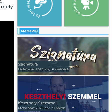
,
, mely
MAGAZIN
Szignatúra
Utolsó adás: 2026. aug. 6. csütörtök
Keszthelyi Szemmel
Utolsó adás: 2026. ápr. 29. szerda