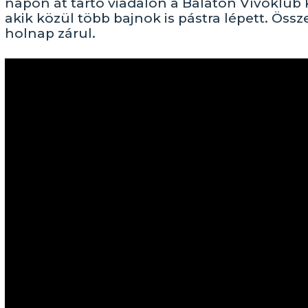
napon át tartó viadalon a Balaton Vívóklub K
akik közül több bajnok is pástra lépett. Öss
holnap zárul.