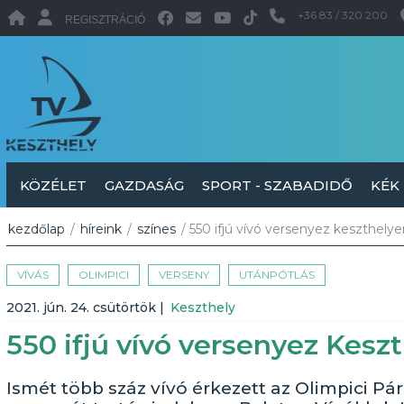
+36 83 / 320 200
REGISZTRÁCIÓ
KÖZÉLET
GAZDASÁG
SPORT - SZABADIDŐ
KÉK
kezdőlap
/
híreink
/
színes
/ 550 ifjú vívó versenyez keszthelye
VÍVÁS
OLIMPICI
VERSENY
UTÁNPÓTLÁS
2021. jún. 24. csütörtök
|
Keszthely
550 ifjú vívó versenyez Kesz
Ismét több száz vívó érkezett az Olimpici Pá