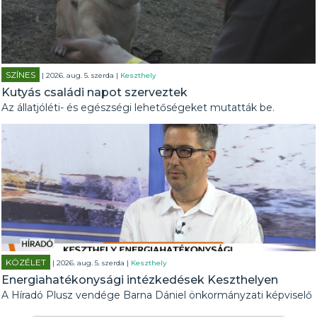
SZÍNES
| 2026. aug. 5. szerda |
Keszthely
Kutyás családi napot szerveztek
Az állatjóléti- és egészségi lehetőségeket mutatták be.
KÖZÉLET
| 2026. aug. 5. szerda |
Keszthely
Energiahatékonysági intézkedések Keszthelyen
A Híradó Plusz vendége Barna Dániel önkormányzati képviselő