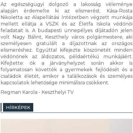
Az egészségügyi dolgozó a lakosság véleménye
alapján érdemelte ki az elismerést. Kása-Rosta
Nikoletta az Alapellátási Intézetben végzett munkája
mellett ellátja a VSZK és az Életfa Iskola védőnői
feladatait is. A budapesti ünnepélyes díjátadón jelen
volt Nagy Bálint, Keszthely város polgármestere, aki
személyesen gratulált a díjazottnak az országos
elismeréshez. Egyúttal kifejezte köszönetét minden
védőnőnek az áldozatos, példaértékű munkájáért.
Kifejtette: ők a járványhelyzet során akkor is
folyamatosan követték a gyermekek fejlődését és a
családok életét, amikor a találkozások és személyes
kapcsolatok lehetősége minimálisra csökkent.
Regman Karola - Keszthelyi TV
HÍRKÉPEK