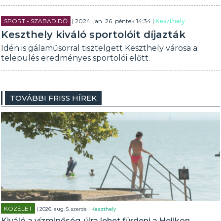
SPORT - SZABADIDŐ
| 2024. jan. 26. péntek 14:34 |
Keszthely
Keszthely kiváló sportolóit díjazták
Idén is gálaműsorral tisztelgett Keszthely városa a
település eredményes sportolói előtt.
TOVÁBBI FRISS HÍREK
KÖZÉLET
| 2026. aug. 5. szerda |
Keszthely
Kiváló a vízminőség, újra lehet fürdeni a Helikon