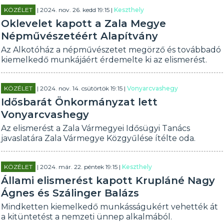
KÖZÉLET
| 2024. nov. 26. kedd 19:15 |
Keszthely
Oklevelet kapott a Zala Megye
Népművészetéért Alapítvány
Az Alkotóház a népművészetet megörző és továbbadó
kiemelkedő munkájáért érdemelte ki az elismerést.
KÖZÉLET
| 2024. nov. 14. csütörtök 19:15 |
Vonyarcvashegy
Idősbarát Önkormányzat lett
Vonyarcvashegy
Az elismerést a Zala Vármegyei Idősügyi Tanács
javaslatára Zala Vármegye Közgyűlése ítélte oda.
KÖZÉLET
| 2024. már. 22. péntek 19:15 |
Keszthely
Állami elismerést kapott Krupláné Nagy
Ágnes és Szálinger Balázs
Mindketten kiemelkedő munkásságukért vehették át
a kitüntetést a nemzeti ünnep alkalmából.