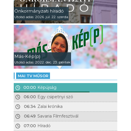
Önkormányzati híradó
Utolsó adás: 2026. júl. 22. szerda
Más-Kép(p)
Utolsó adás: 2022. dec. 23. péntek
MAI TV MŰSOR
00:00
Képújság
06:00
Egy csipetnyi szó
06:34
Zalai krónika
06:49
Savaria Filmfesztivál
07:00
Híradó