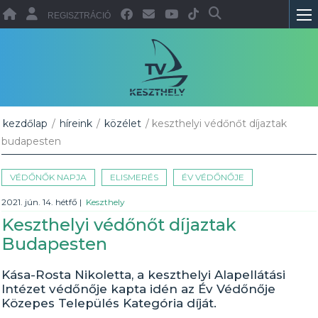
REGISZTRÁCIÓ
kezdőlap
/
híreink
/
közélet
/ keszthelyi védőnőt díjaztak
budapesten
VÉDŐNŐK NAPJA
ELISMERÉS
ÉV VÉDŐNŐJE
2021. jún. 14. hétfő
|
Keszthely
Keszthelyi védőnőt díjaztak
Budapesten
Kása-Rosta Nikoletta, a keszthelyi Alapellátási
Intézet védőnője kapta idén az Év Védőnője
Közepes Település Kategória díját.