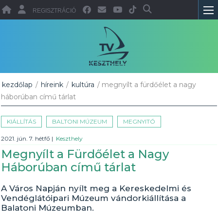
REGISZTRÁCIÓ
kezdőlap
/
híreink
/
kultúra
/ megnyílt a fürdőélet a nagy
háborúban című tárlat
KIÁLLÍTÁS
BALTONI MÚZEUM
MEGNYITÓ
2021. jún. 7. hétfő
|
Keszthely
Megnyílt a Fürdőélet a Nagy
Háborúban című tárlat
A Város Napján nyílt meg a Kereskedelmi és
Vendéglátóipari Múzeum vándorkiállítása a
Balatoni Múzeumban.