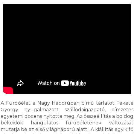
A Fürdőélet a Nagy Háborúban című tárlatot Fekete
György nyugalmazott szállodaigazgató, címzetes
egyetemi docens nyitotta meg. Az összeállítás a boldog
békeidők hangulatos fürdőéletének változását
mutatja be az első világháború alatt. A kiállítás egyik fő