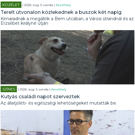
KÖZÉLET
| 2026. aug. 5. szerda |
Keszthely
Terelt útvonalon közlekednek a buszok két napig
Kimaradnak a megállók a Bem utcában, a Városi strandnál és az
Erzsébet királyné útján
SZÍNES
| 2026. aug. 5. szerda |
Keszthely
Kutyás családi napot szerveztek
Az állatjóléti- és egészségi lehetőségeket mutatták be.