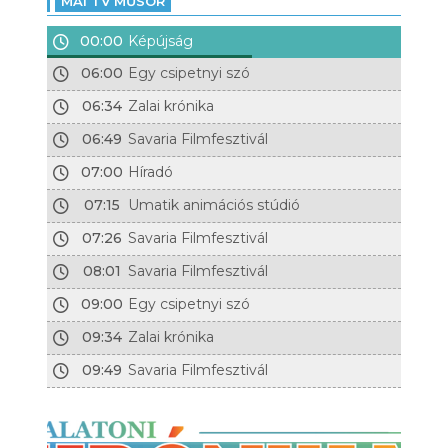
MAI TV MŰSOR
00:00
Képújság
06:00
Egy csipetnyi szó
06:34
Zalai krónika
06:49
Savaria Filmfesztivál
07:00
Híradó
07:15
Umatik animációs stúdió
07:26
Savaria Filmfesztivál
08:01
Savaria Filmfesztivál
09:00
Egy csipetnyi szó
09:34
Zalai krónika
09:49
Savaria Filmfesztivál