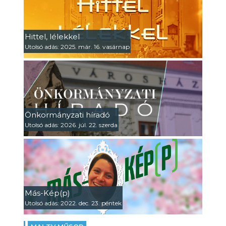
Hittel, lélekkel
Utolsó adás: 2025. már. 16. vasárnap
Önkormányzati híradó
Utolsó adás: 2026. júl. 22. szerda
Más-Kép(p)
Utolsó adás: 2022. dec. 23. péntek