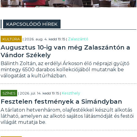
KAPCSOLÓDÓ HÍREK
KULTÚRA
| 2026. aug. 4. kedd 19:15 |
Zalaszántó
Augusztus 10-ig van még Zalaszántón a
Vándor Székely
Bálinth Zoltán, az erdélyi Árkoson élő néprajzi gyűjtő
mintegy 6500 darabos kollekciójából mutatnak be
válogatást a kultúrházban.
SZÍNES
| 2026. júl. 14. kedd 19:15 |
Keszthely
Fesztelen festmények a Simándyban
A tárlaton hetvenhárom, olajfestékkel készült alkotás
látható, amelyen az alkotó sajátos látásmódját és festői
világát mutatja be.