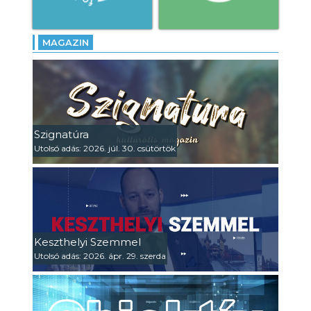
MAGAZIN
Szignatúra
Utolsó adás: 2026. júl. 30. csütörtök
Keszthelyi Szemmel
Utolsó adás: 2026. ápr. 29. szerda