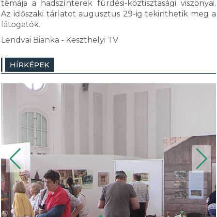
témája a hadszínterek fürdési-köztisztasági viszonyai.
Az időszaki tárlatot augusztus 29-ig tekinthetik meg a
látogatók.
Lendvai Bianka - Keszthelyi TV
HÍRKÉPEK