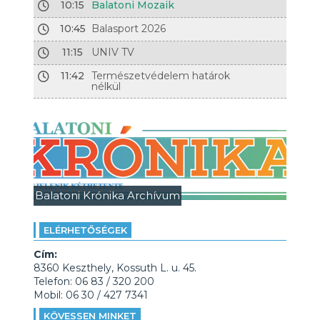
10:15
Balatoni Mozaik
10:45
Balasport 2026
11:15
UNIV TV
11:42
Természetvédelem határok
nélkül
Balatoni Krónika Archívum
ELÉRHETŐSÉGEK
Cím:
8360 Keszthely, Kossuth L. u. 45.
Telefon: 06 83 / 320 200
Mobil: 06 30 / 427 7341
KÖVESSEN MINKET