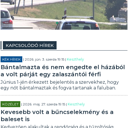
KAPCSOLÓDÓ HÍREK
KÉK HÍREK
| 2026. jún. 3. szerda 19:15 |
Keszthely
Bántalmazta és nem engedte el házából
a volt párját egy zalaszántói férfi
Június 1-jén érkezett bejelentés a szervekhez, hogy
egy nőt bántalmaztak és fogva tartanak a faluban.
KÖZÉLET
| 2026. máj. 27. szerda 19:15 |
Keszthely
Kevesebb volt a bűncselekmény és a
baleset is
Kedvezően alakultak a rendőrség és a tűzoltóság