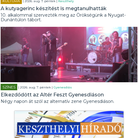
KULTÚRA
| 2026. aug. 7. péntek |
Keszthely
A kutyagerinc készítést is megtanulhatták
10. alkalommal szervezték meg az Örökségünk a Nyugat-
Dunántúlon tábort.
SZÍNES
| 2026. aug. 7. péntek |
Gyenesdiás
Elkezdődött az Altér Feszt Gyenesdiáson
Négy napon át szól az alternatív zene Gyenesdiáson.