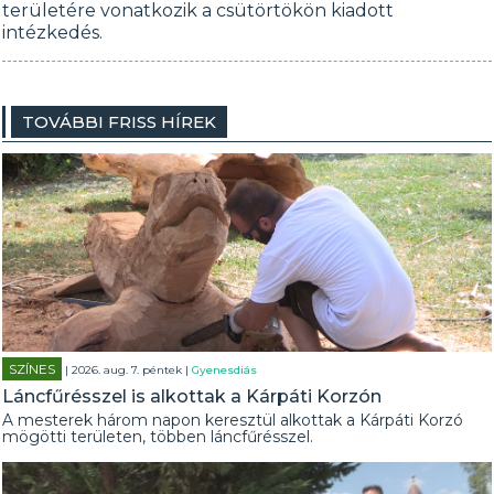
területére vonatkozik a csütörtökön kiadott
intézkedés.
TOVÁBBI FRISS HÍREK
SZÍNES
| 2026. aug. 7. péntek |
Gyenesdiás
Láncfűrésszel is alkottak a Kárpáti Korzón
A mesterek három napon keresztül alkottak a Kárpáti Korzó
mögötti területen, többen láncfűrésszel.