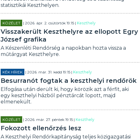
statisztikái Keszthelyen.
KÖZÉLET
| 2026. ápr. 2. csütörtök 19:15 |
Keszthely
Visszakerült Keszthelyre az ellopott Egry
József grafika
A Készenléti Rendőrség a napokban hozta vissza a
műtárgyat Keszthelyre.
KÉK HÍREK
| 2026. már. 31. kedd 19:15 |
Keszthely
Besurranót fogtak a keszthelyi rendőrök
Elfogása után derült ki, hogy körözik azt a férfit, aki
egy keszthelyi házból pénztárcát lopott, majd
elmenekült.
KÖZÉLET
| 2026. már. 27. péntek 19:15 |
Keszthely
Fokozott ellenőrzés lesz
A Keszthelyi Rendőrkapitányság teljes közigazgatási