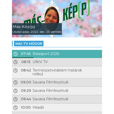
Más-Kép(p)
Utolsó adás: 2022. dec. 23. péntek
MAI TV MŰSOR
07:45
Balasport 2026
08:15
UNIV TV
08:42
Természetvédelem határok
nélkül
09:00
Savaria Filmfesztivál
09:29
Savaria Filmfesztivál
09:44
Savaria Filmfesztivál
10:00
Híradó