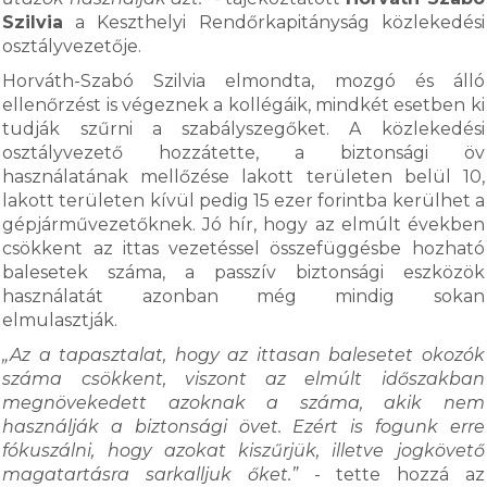
Szilvia
a Keszthelyi Rendőrkapitányság közlekedési
osztályvezetője.
Horváth-Szabó Szilvia elmondta, mozgó és álló
ellenőrzést is végeznek a kollégáik, mindkét esetben ki
tudják szűrni a szabályszegőket. A közlekedési
osztályvezető hozzátette, a biztonsági öv
használatának mellőzése lakott területen belül 10,
lakott területen kívül pedig 15 ezer forintba kerülhet a
gépjárművezetőknek. Jó hír, hogy az elmúlt években
csökkent az ittas vezetéssel összefüggésbe hozható
balesetek száma, a passzív biztonsági eszközök
használatát azonban még mindig sokan
elmulasztják.
„Az a tapasztalat, hogy az ittasan balesetet okozók
száma csökkent, viszont az elmúlt időszakban
megnövekedett azoknak a száma, akik nem
használják a biztonsági övet. Ezért is fogunk erre
fókuszálni, hogy azokat kiszűrjük, illetve jogkövető
magatartásra sarkalljuk őket.”
- tette hozzá az