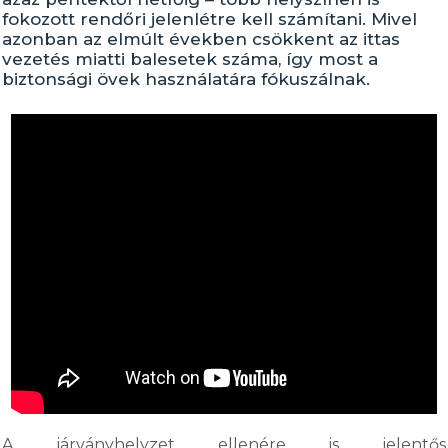
fokozott rendőri jelenlétre kell számítani. Mivel
azonban az elmúlt években csökkent az ittas
vezetés miatti balesetek száma, így most a
biztonsági övek használatára fókuszálnak.
A járványhelyzet ellenére is jelentős