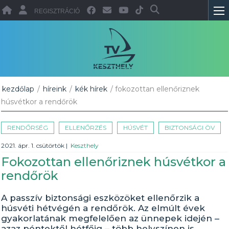
REGISZTRÁCIÓ
kezdőlap
/
híreink
/
kék hírek
/ fokozottan ellenőriznek
húsvétkor a rendőrök
RENDŐRSÉG
ELLENŐRZÉS
HÚSVÉT
BIZTONSÁGI ÖV
2021. ápr. 1. csütörtök
|
Keszthely
Fokozottan ellenőriznek húsvétkor a
rendőrök
A passzív biztonsági eszközöket ellenőrzik a
húsvéti hétvégén a rendőrök. Az elmúlt évek
gyakorlatának megfelelően az ünnepek idején –
azaz péntektől hétfőig – több helyszínen is