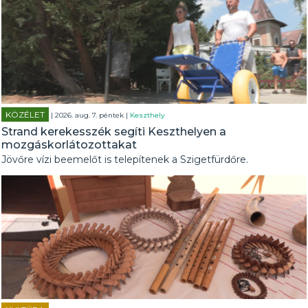
KÖZÉLET
| 2026. aug. 7. péntek |
Keszthely
Strand kerekesszék segíti Keszthelyen a
mozgáskorlátozottakat
Jövőre vízi beemelőt is telepítenek a Szigetfürdőre.