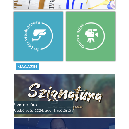
MAGAZIN
Szignatúra
Utolsó adás: 2026. aug. 6. csütörtök