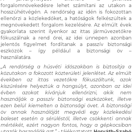
forgalomnövekedésre lehet számítani az utakon a
hosszúhétvégén. A rendőrség az idén is fokozottan
ellenőrzi a közlekedőket, a hatóságok felkészültek a
megnövekedett forgalom kezelésére. Az elmúlt évek
gyakorlata szerint ilyenkor az ittas járművezetőkre
fókuszálnak a rend őrei, az idei ünnepen azonban
jelentős figyelmet fordítanak a passzív biztonsági
eszközök – így például a biztonsági öv –
használatára.
„A rendőrség a húsvéti időszakban is biztosítja a
közutakon a fokozott közterületi jelenlétet. Az elmúlt
években az ittas vezetőkre fókuszáltunk, azok
kiszűrésére helyeztük a hangsúlyt, azonban az idei
évben azokat kívánjuk ellenőrizni, akik nem
használják a passzív biztonsági eszközöket, illetve
ezen belül kiemelten a biztonsági övet. A biztonsági
öv annak használóját megvédi egy közlekedési
baleset esetén a sérüléstől, illetve csökkenti annak
mértékét, ezért nagyon fontos, hogy a gépkocsiban
utazók használják azt.”
- tájékoztatott
Horváth-Szabó