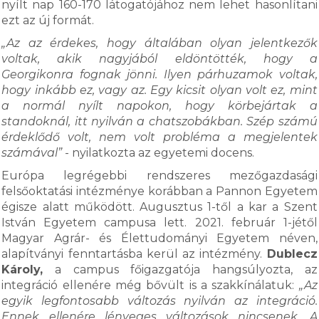
nyílt nap 160-170 látogatójához nem lehet hasonlítani
ezt az új formát.
„Az az érdekes, hogy általában olyan jelentkezők
voltak, akik nagyjából eldöntötték, hogy a
Georgikonra fognak jönni. Ilyen párhuzamok voltak,
hogy inkább ez, vagy az. Egy kicsit olyan volt ez, mint
a normál nyílt napokon, hogy körbejártak a
standoknál, itt nyilván a chatszobákban. Szép számú
érdeklődő volt, nem volt probléma a megjelentek
számával”
- nyilatkozta az egyetemi docens.
Európa legrégebbi rendszeres mezőgazdasági
felsőoktatási intézménye korábban a Pannon Egyetem
égisze alatt működött. Augusztus 1-től a kar a Szent
István Egyetem campusa lett. 2021. február 1-jétől
Magyar Agrár- és Élettudományi Egyetem néven,
alapítványi fenntartásba kerül az intézmény.
Dublecz
Károly,
a campus főigazgatója hangsúlyozta, az
integráció ellenére még bővült is a szakkínálatuk:
„Az
egyik legfontosabb változás nyilván az integráció.
Ennek ellenére lényeges változások nincsenek. A