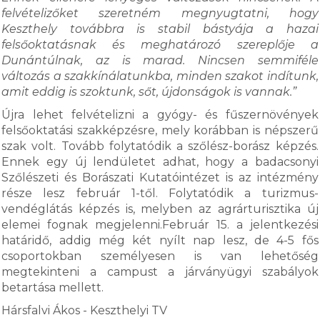
felvételizőket szeretném megnyugtatni, hogy
Keszthely továbbra is stabil bástyája a hazai
felsőoktatásnak és meghatározó szereplője a
Dunántúlnak, az is marad. Nincsen semmiféle
változás a szakkínálatunkba, minden szakot indítunk,
amit eddig is szoktunk, sőt, újdonságok is vannak.”
Újra lehet felvételizni a gyógy- és fűszernövények
felsőoktatási szakképzésre, mely korábban is népszerű
szak volt. Tovább folytatódik a szőlész-borász képzés.
Ennek egy új lendületet adhat, hogy a badacsonyi
Szőlészeti és Borászati Kutatóintézet is az intézmény
része lesz február 1-től. Folytatódik a turizmus-
vendéglátás képzés is, melyben az agrárturisztika új
elemei fognak megjelenni.Február 15. a jelentkezési
határidő, addig még két nyílt nap lesz, de 4-5 fős
csoportokban személyesen is van lehetőség
megtekinteni a campust a járványügyi szabályok
betartása mellett.
Hársfalvi Ákos - Keszthelyi TV