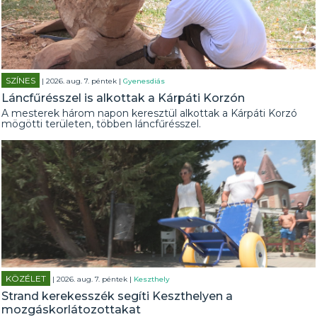
SZÍNES
| 2026. aug. 7. péntek |
Gyenesdiás
Láncfűrésszel is alkottak a Kárpáti Korzón
A mesterek három napon keresztül alkottak a Kárpáti Korzó
mögötti területen, többen láncfűrésszel.
KÖZÉLET
| 2026. aug. 7. péntek |
Keszthely
Strand kerekesszék segíti Keszthelyen a
mozgáskorlátozottakat