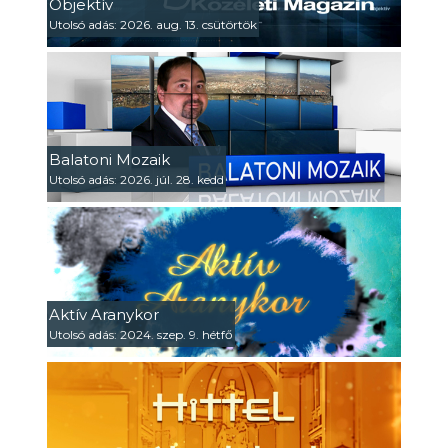
Objektív
Utolsó adás: 2026. aug. 13. csütörtök
Balatoni Mozaik
Utolsó adás: 2026. júl. 28. kedd
Aktív Aranykor
Utolsó adás: 2024. szep. 9. hétfő