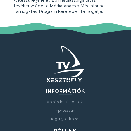
A Keszthelyi Televízió médiaszolgáltatási
tevékenységét a Médiatanács a Médiatanács
Támogatási Program keretében támogatja.
INFORMÁCIÓK
Közérdekű adatok
Impresszum
Jogi nyilatkozat
RÓLUNK