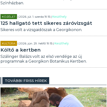
Színházban.
KÖZÉLET
| 2026. júl. 1. szerda 19:15 |
Keszthely
125 hallgató tett sikeres záróvizsgát
Sikeres volt a vizsgaidőszak a Georgikonon.
KULTÚRA
| 2026. jún. 29. hétfő 19:15 |
Keszthely
Költő a kertben
Szálinger Balázs volt az első vendége az új
programnak a Georgikon Botanikus Kertben.
TOVÁBBI FRISS HÍREK