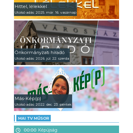
Hittel, lélekkel
Utolsó adás: 2025. már. 16. vasárnap
Önkormányzati híradó
Utolsó adás: 2026. júl. 22. szerda
Más-Kép(p)
Utolsó adás: 2022. dec. 23. péntek
MAI TV MŰSOR
00:00
Képújság