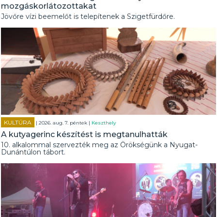
mozgáskorlátozottakat
Jövőre vízi beemelőt is telepítenek a Szigetfürdőre.
KULTÚRA
| 2026. aug. 7. péntek |
Keszthely
A kutyagerinc készítést is megtanulhatták
10. alkalommal szervezték meg az Örökségünk a Nyugat-
Dunántúlon tábort.