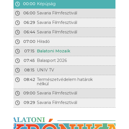
00:00
Képújság
06:00
Savaria Filmfesztivál
06:29
Savaria Filmfesztivál
06:44
Savaria Filmfesztivál
07:00
Híradó
07:15
Balatoni Mozaik
07:45
Balasport 2026
08:15
UNIV TV
08:42
Természetvédelem határok
nélkül
09:00
Savaria Filmfesztivál
09:29
Savaria Filmfesztivál