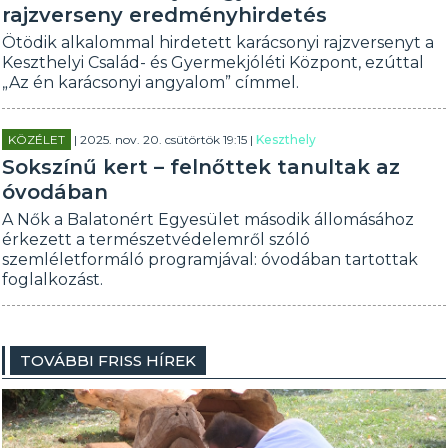
rajzverseny eredményhirdetés
Ötödik alkalommal hirdetett karácsonyi rajzversenyt a
Keszthelyi Család- és Gyermekjóléti Központ, ezúttal
„Az én karácsonyi angyalom” címmel.
KÖZÉLET
| 2025. nov. 20. csütörtök 19:15 |
Keszthely
Sokszínű kert – felnőttek tanultak az
óvodában
A Nők a Balatonért Egyesület második állomásához
érkezett a természetvédelemről szóló
szemléletformáló programjával: óvodában tartottak
foglalkozást.
TOVÁBBI FRISS HÍREK