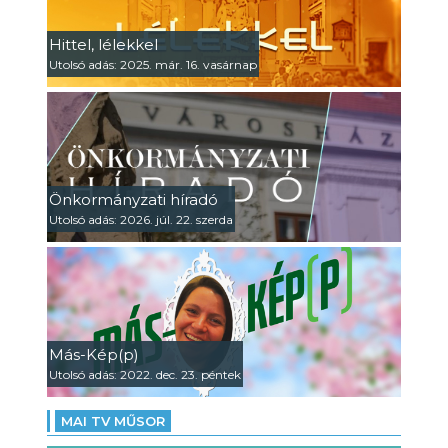
Hittel, lélekkel
Utolsó adás: 2025. már. 16. vasárnap
Önkormányzati híradó
Utolsó adás: 2026. júl. 22. szerda
Más-Kép(p)
Utolsó adás: 2022. dec. 23. péntek
MAI TV MŰSOR