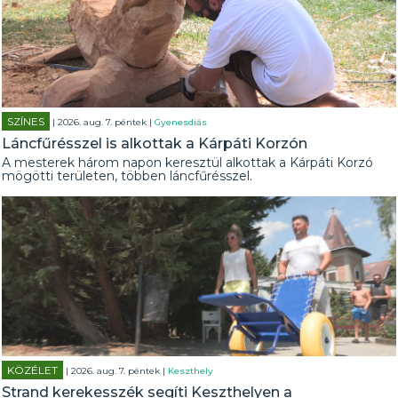
SZÍNES
| 2026. aug. 7. péntek |
Gyenesdiás
Láncfűrésszel is alkottak a Kárpáti Korzón
A mesterek három napon keresztül alkottak a Kárpáti Korzó
mögötti területen, többen láncfűrésszel.
KÖZÉLET
| 2026. aug. 7. péntek |
Keszthely
Strand kerekesszék segíti Keszthelyen a