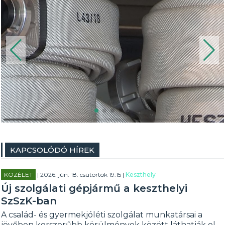
KAPCSOLÓDÓ HÍREK
KÖZÉLET
| 2026. jún. 18. csütörtök 19:15 |
Keszthely
Új szolgálati gépjármű a keszthelyi
SzSzK-ban
A család- és gyermekjóléti szolgálat munkatársai a
jövőben korszerűbb körülmények között láthatják el