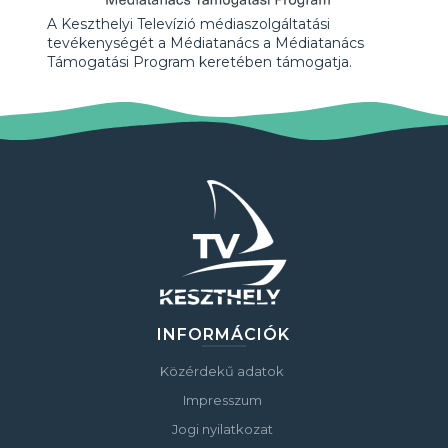
A Keszthelyi Televízió médiaszolgáltatási
tevékenységét a Médiatanács a Médiatanács
Támogatási Program keretében támogatja.
INFORMÁCIÓK
Közérdekű adatok
Impresszum
Jogi nyilatkozat