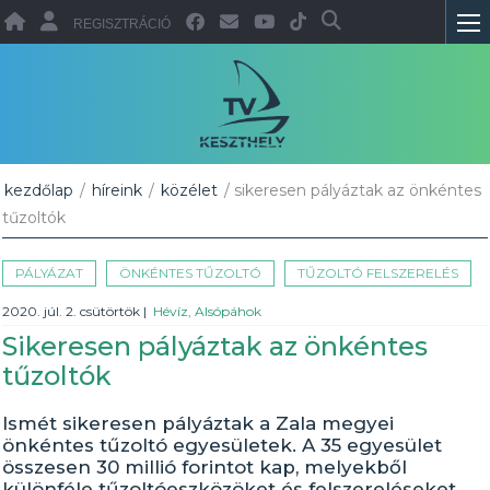
REGISZTRÁCIÓ
kezdőlap
/
híreink
/
közélet
/ sikeresen pályáztak az önkéntes
tűzoltók
PÁLYÁZAT
ÖNKÉNTES TŰZOLTÓ
TŰZOLTÓ FELSZERELÉS
2020. júl. 2. csütörtök
|
Hévíz, Alsópáhok
Sikeresen pályáztak az önkéntes
tűzoltók
Ismét sikeresen pályáztak a Zala megyei
önkéntes tűzoltó egyesületek. A 35 egyesület
összesen 30 millió forintot kap, melyekből
különféle tűzoltóeszközöket és felszereléseket