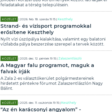
feladataikat a térség településein.
KÖZÉLET
| 2026. feb. 18. szerda 19:15 |
Keszthely
Strand- és vízisport programokkal
erősítene Keszthely
Nyílt vízi úszópálya kialakítása, valamint egy balatoni
vízilabda pálya beszerzése szerepel a tervek között.
KÖZÉLET
| 2025. dec. 12. péntek 19:15 |
Zalaszentlászló
A Magyar falu programot, maguk a
falvak írják
A Zala 2-es választókerület polgármestereinek
hirdetett péntekre fórumot Zalaszentlászlón Nagy
Bálint.
KÖZÉLET
| 2025. dec. 11. csütörtök 19:15 |
Keszthely
“Az én karácsonyi angyalom” -