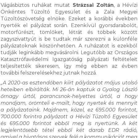
Vágásbiztos ruhákat mutat
Strázsai Zoltán
, a Hévízi
Önkéntes Tűzoltó Egyesület és a Zala Megyei
Tűzoltószövetség elnöke. Ezeket a korábbi években
nyerték el pályázat során. Ezenkívül gyorsdarabolót,
motorfűrészt, tömlőket, létrát és többek között
zagyszivattyút is be tudtak már szerezni a különféle
pályázatoknak köszönhetően. A ruházatot is ezekből
tudják leginkább megvásárolni. Legutóbb az Országos
Katasztrófavédelmi Igazgatóság pályázati feltételeit
teljesítették sikeresen, így még ebben az évben
további felszerelésekhez jutnak hozzá.
„A 2020-as esztendőben kiírt pályázatot május utolsó
heteiben elbírálták. Mi 26-án kaptuk a Gyalog László
őrnagy úrtól, parancsnok-helyettes úrtól, a hogy
mondjam, örömteli e-mailt, hogy nyertek és mennyit
a pályázataink. Majdnem, közel, ez 695.000 forintot,
700.000 forintra pályázott a Hévízi Tűzoltó Egyesület
és 695.000 forintot ebből meg is nyertünk. A két
legjelentősebb tétel ebből két darab EDR rádió,
amivel a hivatásos szervek felé a kommunikációt meg