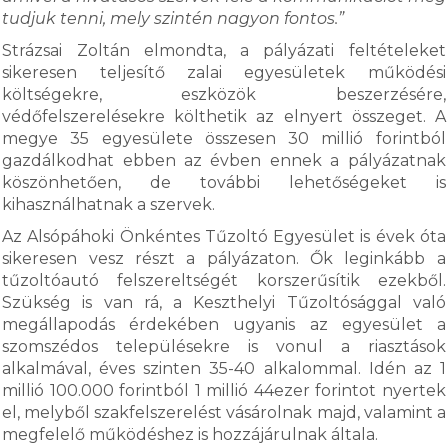
tudjuk tenni, mely szintén nagyon fontos.”
Strázsai Zoltán elmondta, a pályázati feltételeket
sikeresen teljesítő zalai egyesületek működési
költségekre, eszközök beszerzésére,
védőfelszerelésekre költhetik az elnyert összeget. A
megye 35 egyesülete összesen 30 millió forintból
gazdálkodhat ebben az évben ennek a pályázatnak
köszönhetően, de további lehetőségeket is
kihasználhatnak a szervek.
Az Alsópáhoki Önkéntes Tűzoltó Egyesület is évek óta
sikeresen vesz részt a pályázaton. Ők leginkább a
tűzoltóautó felszereltségét korszerűsítik ezekből.
Szükség is van rá, a Keszthelyi Tűzoltósággal való
megállapodás érdekében ugyanis az egyesület a
szomszédos településekre is vonul a riasztások
alkalmával, éves szinten 35-40 alkalommal. Idén az 1
millió 100.000 forintból 1 millió 44ezer forintot nyertek
el, melyből szakfelszerelést vásárolnak majd, valamint a
megfelelő működéshez is hozzájárulnak általa.