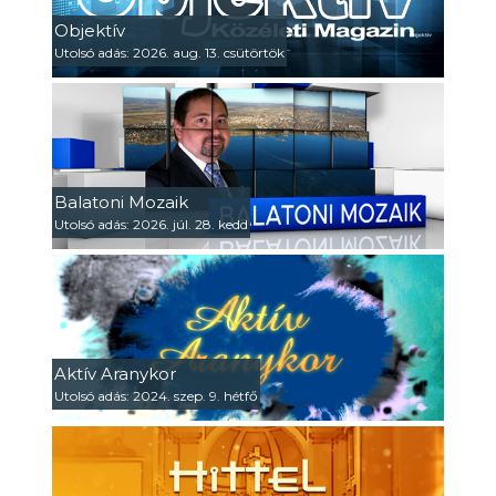
Objektív
Utolsó adás: 2026. aug. 13. csütörtök
Balatoni Mozaik
Utolsó adás: 2026. júl. 28. kedd
Aktív Aranykor
Utolsó adás: 2024. szep. 9. hétfő