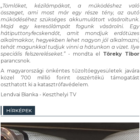
„Tömlőket, kézilámpákat, a működéshez való
összeget, ami most már egy része tény, az autó
működéséhez szükséges akkumulátort vásároltunk.
Majd egy keresőlámpát fogunk vásárolni. Egy
hátiputtonyfecskendőt, amit mondjuk erdőtüzes
alkalmakkor, hegyekben lehet nagyon jól alkalmazni,
tehát magunkkal tudjuk vinni a hátunkon a vizet. Ilye
speciális felszereléseket.”
- mondta el
Töreky Tibor
parancsnok.
A magyarországi önkéntes tűzoltóegyesületek javára
közel 700 millió forint összértékű támogatást
oszthatott ki a katasztrófavédelem.
Lendvai Bianka - Keszthelyi TV
HÍRKÉPEK