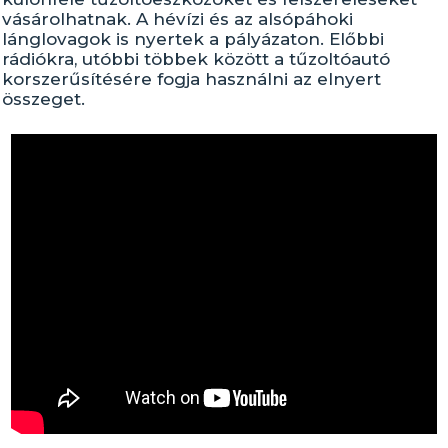
vásárolhatnak. A hévízi és az alsópáhoki
lánglovagok is nyertek a pályázaton. Előbbi
rádiókra, utóbbi többek között a tűzoltóautó
korszerűsítésére fogja használni az elnyert
összeget.