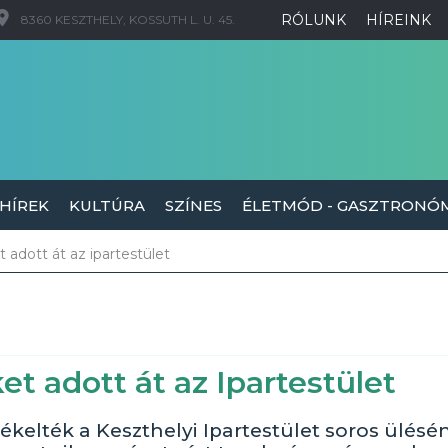
RÓLUNK
HÍREINK
8360 KESZTHELY, KOSSUTH L. U. 45.
 HÍREK
KULTÚRA
SZÍNES
ÉLETMÓD - GASZTRONÓ
 adott át az ipartestület
et adott át az Ipartestület
ékelték a Keszthelyi Ipartestület soros ülésé