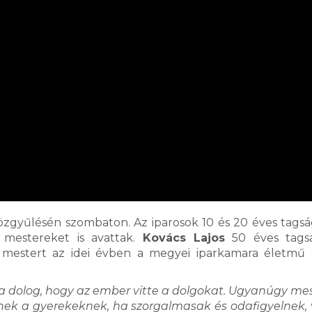
 közgyűlésén szombaton. Az iparosok 10 és 20 éves tags
 mestereket is avattak.
Kovács Lajos
50 éves tags
mestert az idei évben a megyei iparkamara életmű dí
a dolog, hogy az ember vitte a dolgokat. Ugyanúgy me
nek a gyerekeknek, ha szorgalmasak és odafigyelnek, 