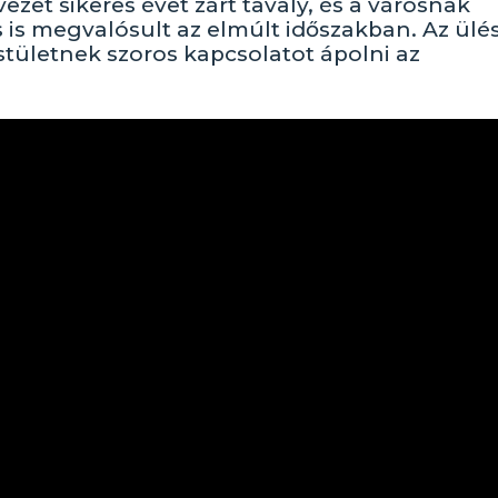
zet sikeres évet zárt tavaly, és a városnak
s is megvalósult az elmúlt időszakban. Az ülé
stületnek szoros kapcsolatot ápolni az