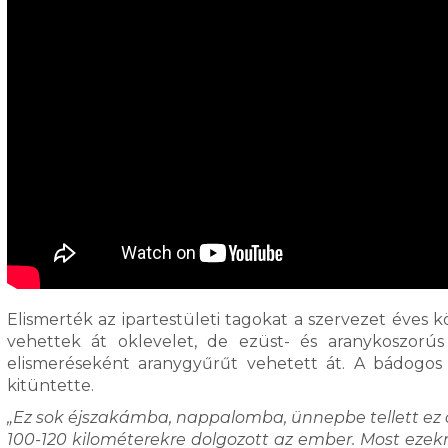
Elismerték az ipartestületi tagokat a szervezet éves
vehettek át oklevelet, de ezüst- és aranykoszorús
elismeréseként aranygyűrűt vehetett át. A bádogos 
kitüntette.
„Ez sok éjszakámba, nappalomba, ünnepbe tellett ez 
100-120 kilométerekre dolgozott az ember. Most ezek