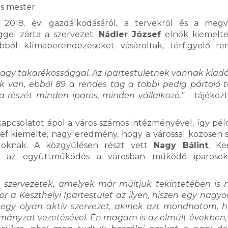
s mester.
2018. évi gazdálkodásáról, a tervekről és a megv
ggel zárta a szervezet.
Nádler József
elnök kiemelte
 ebből klímaberendezéseket vásároltak, térfigyelő re
agy takarékossággal. Az Ipartestületnek vannak kiadó 
unk van, ebből 89 a rendes tag a többi pedig pártoló 
a részét minden iparos, minden vállalkozó.”
- tájékozt
kapcsolatot ápol a város számos intézményével, így pél
sef kiemelte, nagy eredmény, hogy a várossal közösen s
agoknak. A közgyűlésen részt vett
Nagy Bálint
, Ke
tos az együttműködés a városban működő iparosok
 szervezetek, amelyek már múltjuk tekintetében is
r a Keszthelyi Ipartestület az ilyen, hiszen egy nagy
ul egy olyan aktív szervezet, akinek azt mondhatom, 
rmányzat vezetésével. Én magam is az elmúlt években,