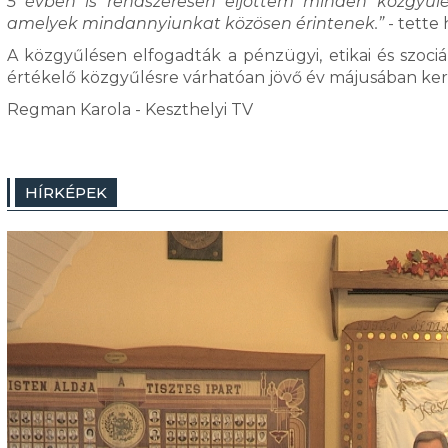
5 évben is rendszeresen eljöttem minden közgyűlé
amelyek mindannyiunkat közösen érintenek.”
- tette
A közgyűlésen elfogadták a pénzügyi, etikai és szociá
értékelő közgyűlésre várhatóan jövő év májusában k
Regman Karola - Keszthelyi TV
HÍRKÉPEK