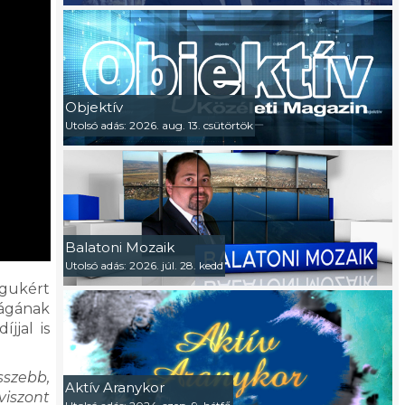
Objektív
Utolsó adás: 2026. aug. 13. csütörtök
Balatoni Mozaik
Utolsó adás: 2026. júl. 28. kedd
águkért
ágának
jjal is
sszebb,
Aktív Aranykor
viszont