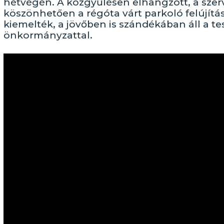
hétvégén. A közgyűlésen elhangzott, a szerve
köszönhetően a régóta várt parkoló felújítá
kiemelték, a jövőben is szándékában áll a te
önkormányzattal.