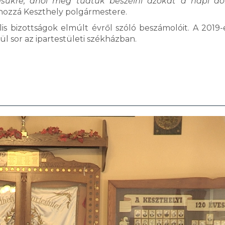
sükre, ahol meg tudtuk beszélni azokat a napi do
 hozzá Keszthely polgármestere.
lis bizottságok elmúlt évről szóló beszámolóit. A 2019-
erül sor az ipartestületi székházban.