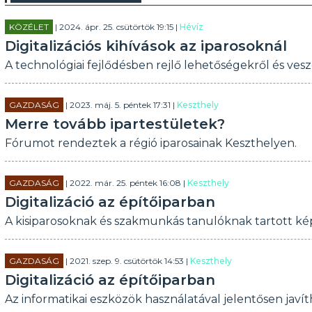
KÖZÉLET
| 2024. ápr. 25. csütörtök 19:15 |
Hévíz
Digitalizációs kihívások az iparosoknál
A technológiai fejlődésben rejlő lehetőségekről és vesz
GAZDASÁG
| 2023. máj. 5. péntek 17:31 |
Keszthely
Merre tovább ipartestületek?
Fórumot rendeztek a régió iparosainak Keszthelyen.
GAZDASÁG
| 2022. már. 25. péntek 16:08 |
Keszthely
Digitalizáció az építőiparban
A kisiparosoknak és szakmunkás tanulóknak tartott ké
GAZDASÁG
| 2021. szep. 9. csütörtök 14:53 |
Keszthely
Digitalizáció az építőiparban
Az informatikai eszközök használatával jelentősen javít