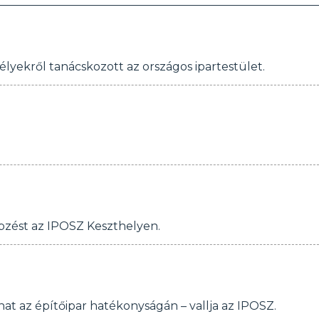
élyekről tanácskozott az országos ipartestület.
pzést az IPOSZ Keszthelyen.
hat az építőipar hatékonyságán – vallja az IPOSZ.