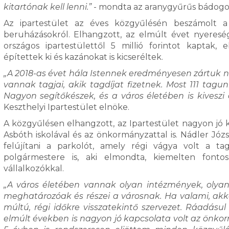
kitartónak kell lenni.”
- mondta az aranygyűrűs bádogo
Az ipartestület az éves közgyűlésén beszámolt a 
beruházásokról. Elhangzott, az elmúlt évet nyeresé
országos ipartestülettől 5 millió forintot kaptak,
építettek ki és kazánokat is kicseréltek.
„A 2018-as évet hála Istennek eredményesen zártuk n
vannak tagjai, akik tagdíjat fizetnek. Most 111 tag
Nagyon segítőkészek, és a város életében is kiveszi 
Keszthelyi Ipartestület elnöke.
A közgyűlésen elhangzott, az Ipartestület nagyon jó 
Asbóth iskolával és az önkormányzattal is. Nádler Józ
felújítani a parkolót, amely régi vágya volt a t
polgármestere is, aki elmondta, kiemelten fon
vállalkozókkal.
„A város életében vannak olyan intézmények, olyan
meghatározóak és részei a városnak. Ha valami, akko
múltú, régi időkre visszatekintő szervezet. Ráadás
elmúlt években is nagyon jó kapcsolata volt az önko