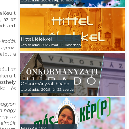
Utolsó adás: 2024. szep. 9. hétfő
alósult
, az az
ndszert
Hittel, lélekkel
irodái,
Utolsó adás: 2025. már. 16. vasárnap
tagunk.
atott a
dául az
ikerült
szthely
Önkormányzati híradó
kal és
Utolsó adás: 2026. júl. 22. szerda
 nagyon
on nagy
hogy az
 elmúlt
Más-Kép(p)