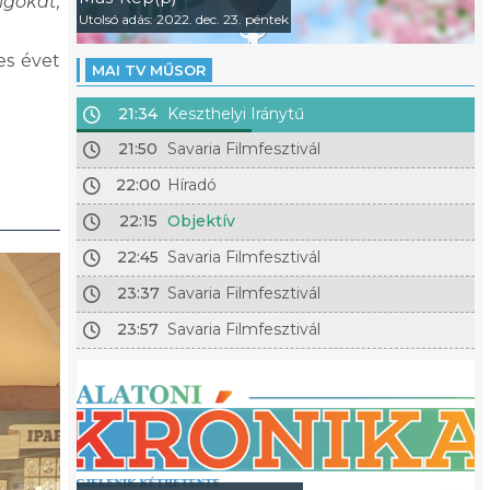
lgokat,
Utolsó adás: 2022. dec. 23. péntek
es évet
MAI TV MŰSOR
21:34
Keszthelyi Iránytű
21:50
Savaria Filmfesztivál
22:00
Híradó
22:15
Objektív
22:45
Savaria Filmfesztivál
23:37
Savaria Filmfesztivál
23:57
Savaria Filmfesztivál