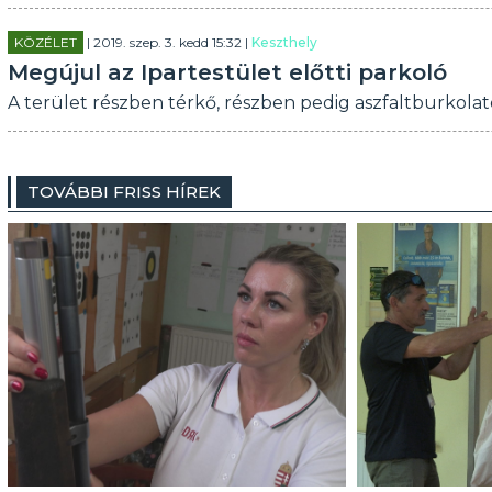
KÖZÉLET
| 2019. szep. 3. kedd 15:32 |
Keszthely
Megújul az Ipartestület előtti parkoló
A terület részben térkő, részben pedig aszfaltburkola
TOVÁBBI FRISS HÍREK