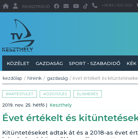
+36 83 / 320 200
REGISZTRÁCIÓ
KÖZÉLET
GAZDASÁG
SPORT - SZABADIDŐ
KÉK
kezdőlap
/
híreink
/
gazdaság
/ évet értékelt és kitüntetéseket
IPARTESTÜLET
KÖZGYŰLÉS
ELISMERÉS
2019. nov. 25. hétfő
|
Keszthely
Évet értékelt és kitüntetések
Kitüntetéseket adtak át és a 2018-as évet ért