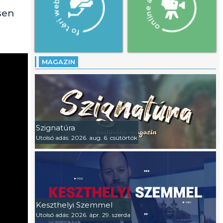
sen
MAGAZIN
Szignatúra
Utolsó adás: 2026. aug. 6. csütörtök
Keszthelyi Szemmel
Utolsó adás: 2026. ápr. 29. szerda