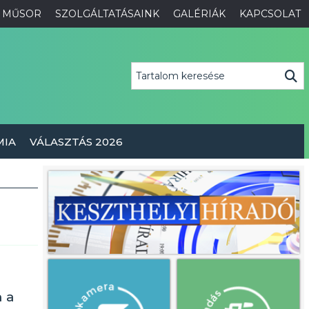
MŰSOR
SZOLGÁLTATÁSAINK
GALÉRIÁK
KAPCSOLAT
MIA
VÁLASZTÁS 2026
n a