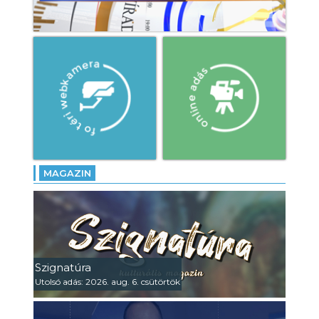
MAGAZIN
Szignatúra
Utolsó adás: 2026. aug. 6. csütörtök