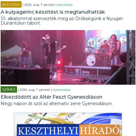
KULTÚRA
| 2026. aug. 7. péntek |
Keszthely
A kutyagerinc készítést is megtanulhatták
10. alkalommal szervezték meg az Örökségünk a Nyugat-
Dunántúlon tábort.
SZÍNES
| 2026. aug. 7. péntek |
Gyenesdiás
Elkezdődött az Altér Feszt Gyenesdiáson
Négy napon át szól az alternatív zene Gyenesdiáson.