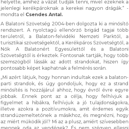
helyette, amihez a vázat tudják tenni, mivel ezeknek a
jelenlegi kerékpároknak a kerekei nagyon drágák.” -
mondta el
Csendes Antal.
A Balatoni Szövetség 2004-ben dolgozta ki a minősítő
rendszert. A nyolctagú ellenőrző brigád tagjai több
területről, a Balaton-felvidéki Nemzeti Parktól, a
turisztikai szövetségektől, a Kerékpáros Szövetségtől, a
Nők A Balatonért Egyesülettől és a Balatoni
Szövetségtől is érkeztek. Fontosnak tartják, hogy több
szemszögből lássák az adott strandokat, hiszen így
pontosabb képet kaphatnak a felmérés során.
„Mi azért látjuk, hogy honnan indultak ezek a balaton-
parti strandok, és úgy gondoljuk, hogy ez a strand
minősítés is hozzájárul ahhoz, hogy évről évre egyre
jobbak. .Ennek pont az a célja, hogy felhívjuk a
figyelmet a hibákra, felhívjuk a jó tulajdonságokra,
illetve azokra a pozitívumokra, amit érdemes egyik
strandüzemeltetőnek a másikhoz, és megnézni, hogy
az miért működik jól? Mi az a plusz, amiért szívesebben
mennek oda az vendégek? És nem szégyen ellesni