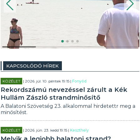
KAPCSOLÓDÓ HÍREK
KÖZÉLET
| 2026. júl. 10. péntek 19:15 |
Fonyód
Rekordszámú nevezéssel zárult a Kék
Hullám Zászló strandminősítő
A Balatoni Szövetség 23. alkalommal hirdetettr meg a
minősítést.
KÖZÉLET
| 2026. jún. 23. kedd 19:15 |
Keszthely
Melyik a legjobb balatoni strand?