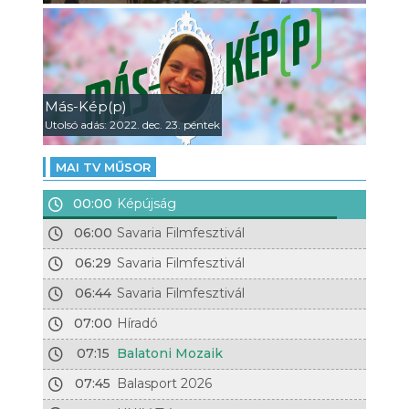
Más-Kép(p)
Utolsó adás: 2022. dec. 23. péntek
MAI TV MŰSOR
00:00
Képújság
06:00
Savaria Filmfesztivál
06:29
Savaria Filmfesztivál
06:44
Savaria Filmfesztivál
07:00
Híradó
07:15
Balatoni Mozaik
07:45
Balasport 2026