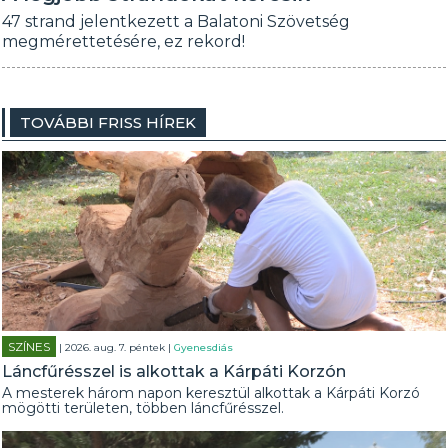
47 strand jelentkezett a Balatoni Szövetség
megmérettetésére, ez rekord!
TOVÁBBI FRISS HÍREK
SZÍNES
| 2026. aug. 7. péntek |
Gyenesdiás
Láncfűrésszel is alkottak a Kárpáti Korzón
A mesterek három napon keresztül alkottak a Kárpáti Korzó
mögötti területen, többen láncfűrésszel.