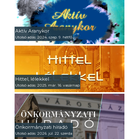
Aktív Aranykor
Utolsó adás: 2024. szep. 9. hétfő
Hittel, lélekkel
Utolsó adás: 2025. már. 16. vasárnap
Önkormányzati híradó
Utolsó adás: 2026. júl. 22. szerda