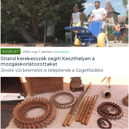
KÖZÉLET
| 2026. aug. 7. péntek |
Keszthely
Strand kerekesszék segíti Keszthelyen a
mozgáskorlátozottakat
Jövőre vízi beemelőt is telepítenek a Szigetfürdőre.