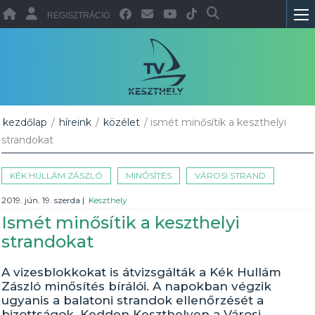
REGISZTRÁCIÓ
kezdőlap
/
híreink
/
közélet
/ ismét minősítik a keszthelyi
strandokat
KÉK HULLÁM ZÁSZLÓ
MINŐSÍTÉS
VÁROSI STRAND
2019. jún. 19. szerda
|
Keszthely
Ismét minősítik a keszthelyi
strandokat
A vizesblokkokat is átvizsgálták a Kék Hullám
Zászló minősítés bírálói. A napokban végzik
ugyanis a balatoni strandok ellenőrzését a
bizottságok. Kedden Keszthelyen a Városi