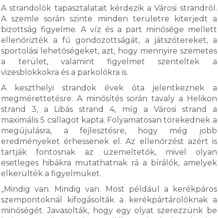
A strandolók tapasztalatait kérdezik a Városi strandról.
A szemle során szinte minden területre kiterjedt a
bizottság figyelme. A víz és a part minősége mellett
ellenőrizték a fű gondozottságát, a játszótereket, a
sportolási lehetőségeket, azt, hogy mennyire szemetes
a terület, valamint figyelmet szenteltek a
vizesblokkokra és a parkolókra is.
A keszthelyi strandok évek óta jelentkeznek a
megmérettetésre. A minősítés során tavaly a Helikon
strand 3, a Libás strand 4, míg a Városi strand a
maximális 5 csillagot kapta. Folyamatosan törekednek a
megújulásra, a fejlesztésre, hogy még jobb
eredményeket érhessenek el. Az ellenőrzést azért is
tartják fontosnak az üzemeltetők, mivel olyan
esetleges hibákra mutathatnak rá a bírálók, amelyek
elkerülték a figyelmüket.
„Mindig van. Mindig van. Most például a kerékpáros
szempontoknál kifogásolták a kerékpártárolóknak a
minőségét. Javasolták, hogy egy olyat szerezzünk be