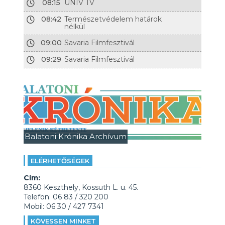
08:15
UNIV TV
08:42
Természetvédelem határok
nélkül
09:00
Savaria Filmfesztivál
09:29
Savaria Filmfesztivál
Balatoni Krónika Archívum
ELÉRHETŐSÉGEK
Cím:
8360 Keszthely, Kossuth L. u. 45.
Telefon: 06 83 / 320 200
Mobil: 06 30 / 427 7341
KÖVESSEN MINKET