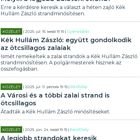
Erre a kérdésre keresik a választ a héten zajló Kék
Hullám Zászló strandminősítésen.
KÖZÉLET
| 2025. júl. 15. kedd 19:15 |
Gyenesdiás
Kék Hullám Zászló: együtt gondolkodik
az ötcsillagos zalaiak
Ismét remekeltek a zalai strandok a Kék Hullám Zászló
strandminősítésen. A polgármesterek hisznek az
összefogásban.
KÖZÉLET
| 2025. júl. 11. péntek 19:15 |
Révfülöp
A Városi és a többi zalai strand is
ötcsillagos
Átadták a Kék Hullám Zászló minősítéseket.
KÖZÉLET
| 2025. jún. 24. kedd 19:15 |
Keszthely
A legjobb strandokat keresik