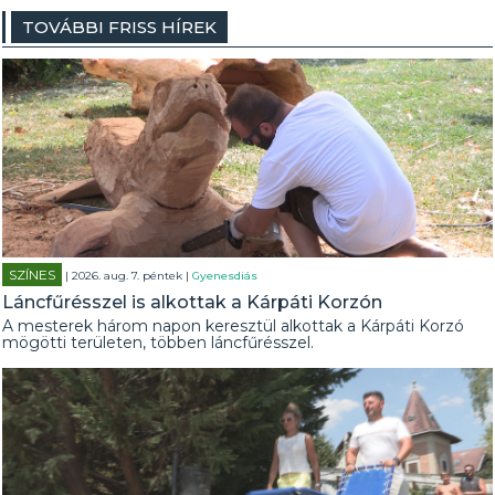
TOVÁBBI FRISS HÍREK
SZÍNES
| 2026. aug. 7. péntek |
Gyenesdiás
Láncfűrésszel is alkottak a Kárpáti Korzón
A mesterek három napon keresztül alkottak a Kárpáti Korzó
mögötti területen, többen láncfűrésszel.