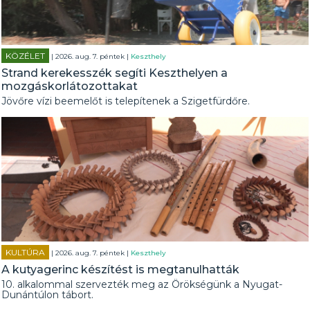
KÖZÉLET
| 2026. aug. 7. péntek |
Keszthely
Strand kerekesszék segíti Keszthelyen a
mozgáskorlátozottakat
Jövőre vízi beemelőt is telepítenek a Szigetfürdőre.
KULTÚRA
| 2026. aug. 7. péntek |
Keszthely
A kutyagerinc készítést is megtanulhatták
10. alkalommal szervezték meg az Örökségünk a Nyugat-
Dunántúlon tábort.