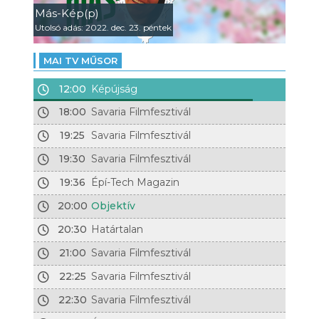
Más-Kép(p)
Utolsó adás: 2022. dec. 23. péntek
MAI TV MŰSOR
12:00
Képújság
18:00
Savaria Filmfesztivál
19:25
Savaria Filmfesztivál
19:30
Savaria Filmfesztivál
19:36
Épí-Tech Magazin
20:00
Objektív
20:30
Határtalan
21:00
Savaria Filmfesztivál
22:25
Savaria Filmfesztivál
22:30
Savaria Filmfesztivál