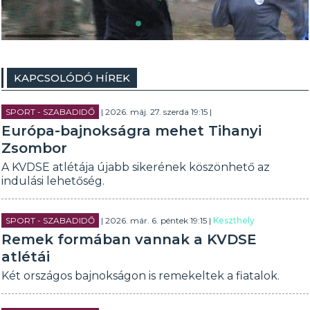
KAPCSOLÓDÓ HÍREK
SPORT - SZABADIDŐ
| 2026. máj. 27. szerda 19:15 |
Európa-bajnokságra mehet Tihanyi
Zsombor
A KVDSE atlétája újabb sikerének köszönhető az
indulási lehetőség.
SPORT - SZABADIDŐ
| 2026. már. 6. péntek 19:15 |
Keszthely
Remek formában vannak a KVDSE
atlétái
Két országos bajnokságon is remekeltek a fiatalok.