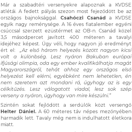
Már a szabadtéri versenyekre alapoznak a KVDSE
atlétái. A fedett pályás szezon most fejeződött be az
országos bajnoksággal.
Csahóczi Csanád
a KVDSE
egyik nagy reménysége. A 16 éves fiatalember egyéni
csúccsal szerzett ezüstérmet az OB-n. Csanád közel
3,5 másodpercet javított 400 méteren a tavalyi
idejéhez képest. Úgy véli, hogy nagyon jó eredményt
ért el:
„Az első három helyezés között nagyon kicsi
volt a különbség. Lesz nyáron Bakuban európai
ifjúsági olimpia, oda egy ember kvalifikálhatja magát
Magyarországról, tehát ahhoz egy országos első
helyezést kell elérni, egyébként nem lehetetlen, én
nem szeretem azt mondani rá, úgyhogy az is egy
célkitűzés. Lesz válogatott viadal, lesz sok szép
verseny a nyáron, úgyhogy van mire készülni.”
Szintén sokat fejlődött a serdülők közt versengő
Helter Dániel.
A 60 méteres táv népes mezőnyében
harmadik lett. Tavaly még nem is indulhatott életkora
miatt.