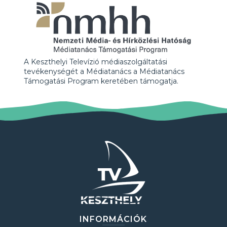
A Keszthelyi Televízió médiaszolgáltatási
tevékenységét a Médiatanács a Médiatanács
Támogatási Program keretében támogatja.
INFORMÁCIÓK