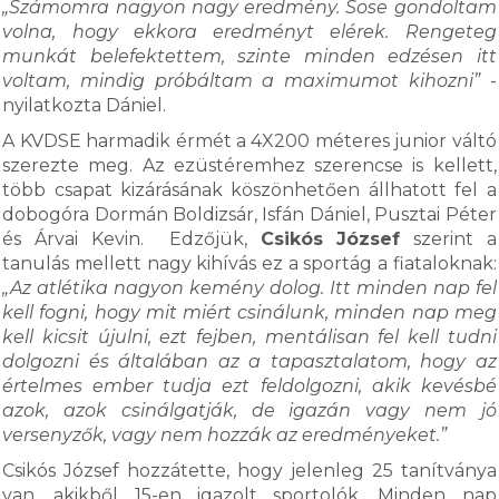
„Számomra nagyon nagy eredmény. Sose gondoltam
volna, hogy ekkora eredményt elérek. Rengeteg
munkát belefektettem, szinte minden edzésen itt
voltam, mindig próbáltam a maximumot kihozni”
-
nyilatkozta Dániel.
A KVDSE harmadik érmét a 4X200 méteres junior váltó
szerezte meg. Az ezüstéremhez szerencse is kellett,
több csapat kizárásának köszönhetően állhatott fel a
dobogóra Dormán Boldizsár, Isfán Dániel, Pusztai Péter
és Árvai Kevin. Edzőjük,
Csikós József
szerint a
tanulás mellett nagy kihívás ez a sportág a fiataloknak:
„Az atlétika nagyon kemény dolog. Itt minden nap fel
kell fogni, hogy mit miért csinálunk, minden nap meg
kell kicsit újulni, ezt fejben, mentálisan fel kell tudni
dolgozni és általában az a tapasztalatom, hogy az
értelmes ember tudja ezt feldolgozni, akik kevésbé
azok, azok csinálgatják, de igazán vagy nem jó
versenyzők, vagy nem hozzák az eredményeket.”
Csikós József hozzátette, hogy jelenleg 25 tanítványa
van, akikből 15-en igazolt sportolók. Minden nap