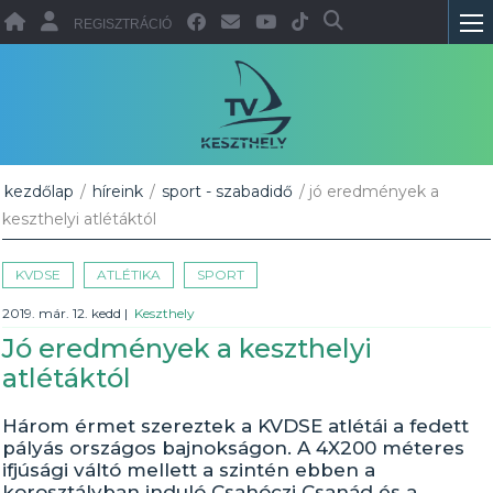
REGISZTRÁCIÓ
kezdőlap
/
híreink
/
sport - szabadidő
/ jó eredmények a
keszthelyi atlétáktól
KVDSE
ATLÉTIKA
SPORT
2019. már. 12. kedd
|
Keszthely
Jó eredmények a keszthelyi
atlétáktól
Három érmet szereztek a KVDSE atlétái a fedett
pályás országos bajnokságon. A 4X200 méteres
ifjúsági váltó mellett a szintén ebben a
korosztályban induló Csahóczi Csanád és a