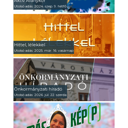
Aktív Aranykor
Utolsó adás: 2024. szep. 9. hétfő
Hittel, lélekkel
Utolsó adás: 2025. már. 16. vasárnap
Önkormányzati híradó
Utolsó adás: 2026. júl. 22. szerda