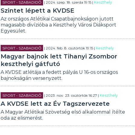
SPORT - SZABADIDŐ
| 2024. szep. 18. szerda 19:15 |
Keszthely
Szintet lépett a KVDSE
Az országos Atlétikai Csapatbajnokságon jutott
magasabb divízióba a Keszthely Városi Diáksport
Egyesület.
SPORT - SZABADIDŐ
| 2024. feb. 8. csütörtök 19:15 |
Keszthely
Magyar bajnok lett Tihanyi Zsombor
keszthelyi gátfutó
A KVDSE atlétája a fedett pályás U 16-os országos
bajnokságán versenyzett.
SPORT - SZABADIDŐ
| 2023. nov. 23. csütörtök 16:27 |
Keszthely
A KVDSE lett az Év Tagszervezete
A Magyar Atlétikai Szövetség első alkalommal ítélte
oda az elismerést.