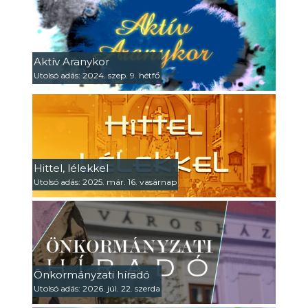
Aktív Aranykor
Utolsó adás: 2024. szep. 9. hétfő
Hittel, lélekkel
Utolsó adás: 2025. már. 16. vasárnap
Önkormányzati híradó
Utolsó adás: 2026. júl. 22. szerda