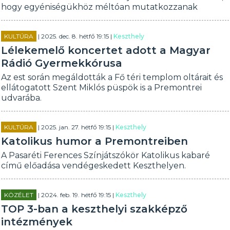
hogy egyéniségükhöz méltóan mutatkozzanak
KULTÚRA
| 2025. dec. 8. hétfő 19:15 |
Keszthely
Lélekemelő koncertet adott a Magyar
Rádió Gyermekkórusa
Az est során megáldották a Fő téri templom oltárait és
ellátogatott Szent Miklós püspök is a Premontrei
udvarába.
KULTÚRA
| 2025. jan. 27. hétfő 19:15 |
Keszthely
Katolikus humor a Premontreiben
A Pasaréti Ferences Színjátszókör Katolikus kabaré
című előadása vendégeskedett Keszthelyen.
KÖZÉLET
| 2024. feb. 19. hétfő 19:15 |
Keszthely
TOP 3-ban a keszthelyi szakképző
intézmények