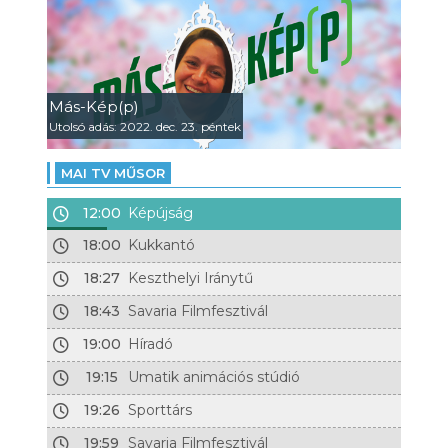
Más-Kép(p)
Utolsó adás: 2022. dec. 23. péntek
MAI TV MŰSOR
12:00
Képújság
18:00
Kukkantó
18:27
Keszthelyi Iránytű
18:43
Savaria Filmfesztivál
19:00
Híradó
19:15
Umatik animációs stúdió
19:26
Sporttárs
19:59
Savaria Filmfesztivál