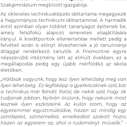
Szakgimnázium megbízott igazgatója.
Az okleveles technikusképzés időtartama megegyezik
a hagyományos technikumi időtartammal. A harmadik
évtől azonban olyan többlet tananyagot építenek be,
amely felsőfokú alapozó ismeretek elsajátítására
irányul. A kreditpontok elismertetése mellett pedig a
felvételi során is előnyt élvezhetnek a jó tanulmányi
átlaggal rendelkező tanulók. A Premontrei egyre
népszerűbb intézmény lett az elmúlt években, ez a
megállapodás pedig egy újabb mérföldkő az iskola
életében.
„Hálásak vagyunk, hogy lesz ilyen lehetőség meg van
ilyen lehetőség. Ez legfőképp a gyerkőcöknek szól, bár
a technikus már felnőtt fiatal, de nekik szól, hogy ők
tudjanak jobban. Nyilván örülünk, hogy nekünk most
lesznek ilyen eszközeink. Az külön öröm, hogy az
egyetemmel együttműködve, hiszen az mindig egy
szintlépést, szintemelést, emelkedést szokott hozni,
hiszen az egyetem az, ahol a tudományt művelik.”
-