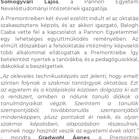
Somogyvári Lajos
, a Pannon Egyetem
Neveléstudományi Intézetének igazgatója.
A Premontreiben két évvel ezelőtt indult el az oktatási
szakasszisztens képzés, és az akkori igazgató, Balogh
Csaba vette fel a kapcsolatot a Pannon Egyetemmel
egy lehetséges együttműködés reményében. Az
elmúlt időszakban a felsőoktatási intézmény képviselői
több alkalommal ellátogattak a Premontreibe. Így
betekintést nyertek a tanórákba, és a pedagógusokkal,
diákokkal is beszélgettek.
„Az okleveles technikusképzés azt jelenti, hogy emelt
szinten folynak a szakmai tantárgyak oktatása. Ezt
az egyetem és a középiskola közösen dolgozza ki ezt
a rendszert, amiben a nálunk tanuló diákok a
tanulmányaikat végzik. Szerintem a tanulók
szempontjából, továbbtanulás szempontjából
mindenképpen, plusz pontokat ér nekik, és olyan
szakmai képzésben, alapozásban részesülnek,
aminek nagy hasznát veszik az egyetemi évek alatt.”
- mondta
Gradwohl Ágnes
, a Premontrei