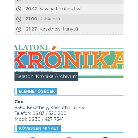
20:42
Savaria Filmfesztivál
21:00
Kukkantó
21:27
Keszthelyi Iránytű
Balatoni Krónika Archívum
ELÉRHETŐSÉGEK
Cím:
8360 Keszthely, Kossuth L. u. 45.
Telefon: 06 83 / 320 200
Mobil: 06 30 / 427 7341
KÖVESSEN MINKET