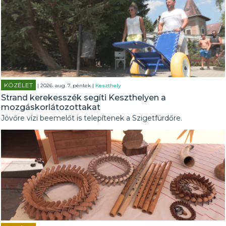
KÖZÉLET
| 2026. aug. 7. péntek |
Keszthely
Strand kerekesszék segíti Keszthelyen a
mozgáskorlátozottakat
Jövőre vízi beemelőt is telepítenek a Szigetfürdőre.