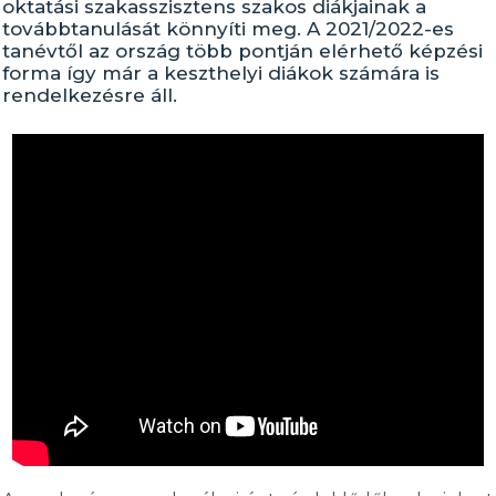
oktatási szakasszisztens szakos diákjainak a
továbbtanulását könnyíti meg. A 2021/2022-es
tanévtől az ország több pontján elérhető képzési
forma így már a keszthelyi diákok számára is
rendelkezésre áll.