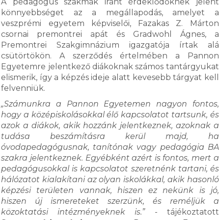
A pedagógus szakmák iránt érdeklődőknek jelent
könnyebbséget az a megállapodás, amelyet a
veszprémi egyetem képviselői, Fazakas Z. Márton
csornai premontrei apát és Gradwohl Ágnes, a
Premontrei Szakgimnázium igazgatója írtak alá
csütörtökön. A szerződés értelmében a Pannon
Egyetemre jelentkező diákoknak számos tantárgyukat
elismerik, így a képzés ideje alatt kevesebb tárgyat kell
felvenniük.
„Számunkra a Pannon Egyetemen nagyon fontos,
hogy a középiskolásokkal élő kapcsolatot tartsunk, és
azok a diákok, akik hozzánk jelentkeznek, azoknak a
tudása beszámításra kerül majd, ha
óvodapedagógusnak, tanítónak vagy pedagógia BA
szakra jelentkeznek. Egyébként azért is fontos, mert a
pedagógusokkal is kapcsolatot szeretnénk tartani, és
hálózatot kialakítani az olyan iskolákkal, akik hasonló
képzési területen vannak, hiszen ez nekünk is jó,
hiszen új ismereteket szerzünk, és reméljük a
közoktatási intézményeknek is.”
- tájékoztatott