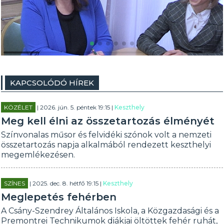
KAPCSOLÓDÓ HÍREK
KÖZÉLET
| 2026. jún. 5. péntek 19:15 |
Keszthely
Meg kell élni az összetartozás élményét
Színvonalas műsor és felvidéki szónok volt a nemzeti
összetartozás napja alkalmából rendezett keszthelyi
megemlékezésen.
SZÍNES
| 2025. dec. 8. hétfő 19:15 |
Keszthely
Meglepetés fehérben
A Csány-Szendrey Általános Iskola, a Közgazdasági és a
Premontrei Technikumok diákjai öltöttek fehér ruhát,