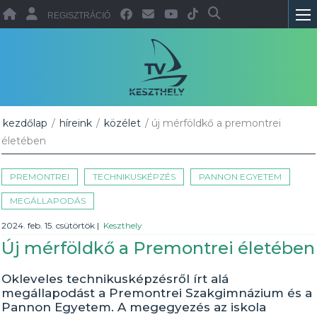
REGISZTRÁCIÓ
kezdőlap
/
híreink
/
közélet
/ új mérföldkő a premontrei
életében
PREMONTREI
TECHNIKUSKÉPZÉS
PANNON EGYETEM
MEGÁLLAPODÁS
2024. feb. 15. csütörtök
|
Keszthely
Új mérföldkő a Premontrei életében
Okleveles technikusképzésről írt alá
megállapodást a Premontrei Szakgimnázium és a
Pannon Egyetem. A megegyezés az iskola