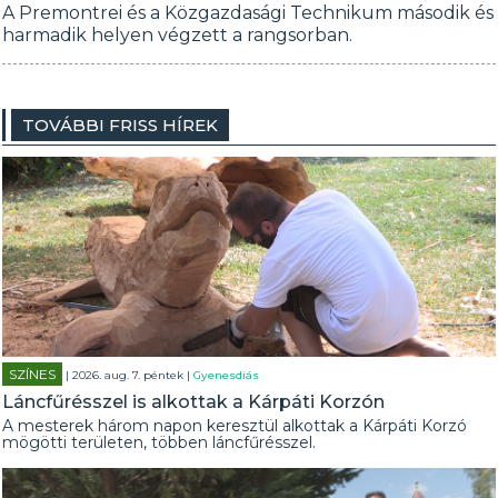
A Premontrei és a Közgazdasági Technikum második és
harmadik helyen végzett a rangsorban.
TOVÁBBI FRISS HÍREK
SZÍNES
| 2026. aug. 7. péntek |
Gyenesdiás
Láncfűrésszel is alkottak a Kárpáti Korzón
A mesterek három napon keresztül alkottak a Kárpáti Korzó
mögötti területen, többen láncfűrésszel.