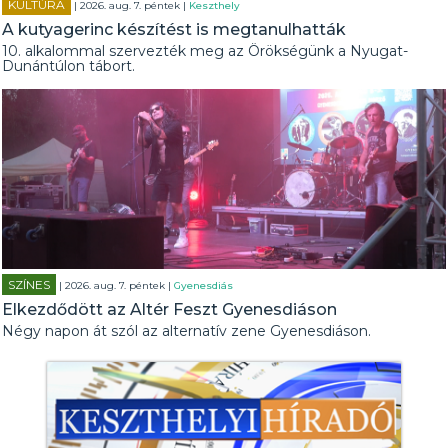
KULTÚRA
| 2026. aug. 7. péntek |
Keszthely
A kutyagerinc készítést is megtanulhatták
10. alkalommal szervezték meg az Örökségünk a Nyugat-
Dunántúlon tábort.
SZÍNES
| 2026. aug. 7. péntek |
Gyenesdiás
Elkezdődött az Altér Feszt Gyenesdiáson
Négy napon át szól az alternatív zene Gyenesdiáson.