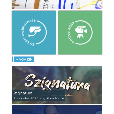
MAGAZIN
Szignatúra
Utolsó adás: 2026. aug. 6. csütörtök