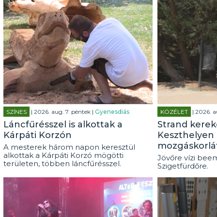
SZÍNES
| 2026. aug. 7. péntek |
Gyenesdiás
KÖZÉLET
| 2026. a
Láncfűrésszel is alkottak a
Strand kerek
Kárpáti Korzón
Keszthelyen 
mozgáskorlá
A mesterek három napon keresztül
alkottak a Kárpáti Korzó mögötti
Jövőre vízi beem
területen, többen láncfűrésszel.
Szigetfürdőre.