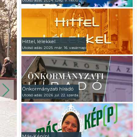
Utolsó adás: 2024. szep. 9. hétfő
Hittel, lélekkel
Utolsó adás: 2025. már. 16. vasárnap
Önkormányzati híradó
Utolsó adás: 2026. júl. 22. szerda
Más-Kép(p)