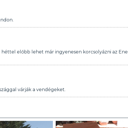
andon.
y héttel előbb lehet már ingyenesen korcsolyázni az Ene
rszággal várják a vendégeket.