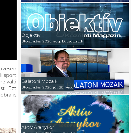
Objektív
Utolsó adás: 2026. aug. 13. csütörtök
zívesen
i sport
Balatoni Mozaik
re való
Utolsó adás: 2026. júl. 28. kedd
st. Ezt
bbra is
Aktív Aranykor