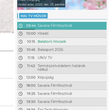
Utolsó adás: 2022. dec. 23. péntek
MAI TV MŰSOR
09:44
Savaria Filmfesztivál
10:00
Híradó
10:15
Balatoni Mozaik
10:45
Balasport 2026
11:15
UNIV TV
11:42
Természetvédelem határok
nélkül
12:00
Képújság
18:00
Savaria Filmfesztivál
19:25
Savaria Filmfesztivál
19:30
Savaria Filmfesztivál
19:36
Épí-Tech Magazin