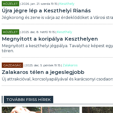
KÖZÉLET
| 2026. jan. 21. szerda 19:15 |
Keszthely
Újra jégre lép a Keszthelyi Rianás
Jégkorong és zene is várja az érdeklődőket a Városi str
KÖZÉLET
| 2025. dec. 8. hétfő 19:15 |
Keszthely
Megnyitott a koripálya Keszthelyen
Megnyitott a keszthelyi jégpálya. Tavalyhoz képest eg
téren.
GAZDASÁG
| 2025. dec. 5. péntek 19:15 |
Zalakaros
Zalakaros télen a jegeslegjobb
Új attrakcióval, korcsolyapályával és karácsonyi csodao
TOVÁBBI FRISS HÍREK