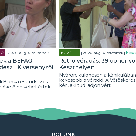
DŐ
| 2026. aug. 6. csütörtök |
KÖZÉLET
| 2026. aug. 6. csütörtök |
Keszt
tek a BEFAG
Retro véradás: 39 donor vo
rdész LK versenyzői
Keszthelyen
Nyáron, különösen a kánikulában
kevesebb a véradó. A Vöröskeresz
i Bianka és Jurkovics
kéri, aki tud, adjon vért.
előkelő helyeket értek
RÓLUNK