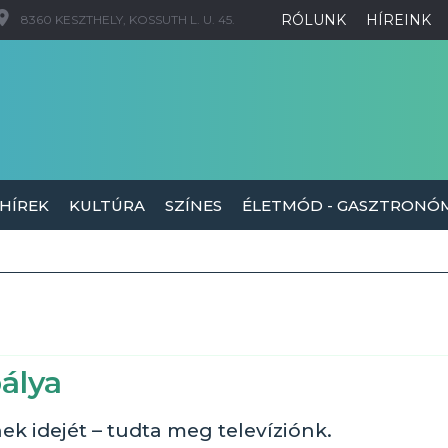
RÓLUNK
HÍREINK
8360 KESZTHELY, KOSSUTH L. U. 45.
 HÍREK
KULTÚRA
SZÍNES
ÉLETMÓD - GASZTRONÓ
pálya
k idejét – tudta meg televíziónk.