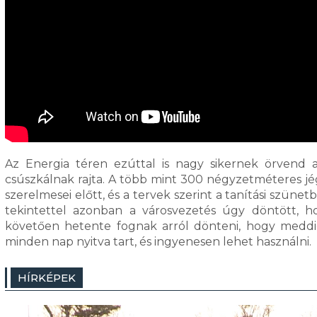
Az Energia téren ezúttal is nagy sikernek örvend 
csúszkálnak rajta. A több mint 300 négyzetméteres jég
szerelmesei előtt, és a tervek szerint a tanítási szün
tekintettel azonban a városvezetés úgy döntött, h
követően hetente fognak arról dönteni, hogy meddig b
minden nap nyitva tart, és ingyenesen lehet használni.
HÍRKÉPEK