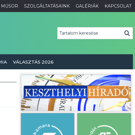
MŰSOR
SZOLGÁLTATÁSAINK
GALÉRIÁK
KAPCSOLAT
MIA
VÁLASZTÁS 2026