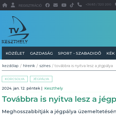
+36 83 / 320 200
REGISZTRÁCIÓ
KÖZÉLET
GAZDASÁG
SPORT - SZABADIDŐ
KÉK
kezdőlap
/
híreink
/
színes
/ továbbra is nyitva lesz a jégpálya
KORCSOLYA
JÉGPÁLYA
2024. jan. 12. péntek
|
Keszthely
Továbbra is nyitva lesz a jég
Meghosszabbítják a jégpálya üzemeltetéséne