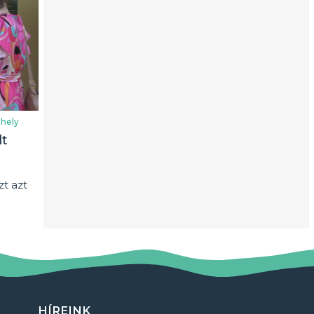
hely
lt
t azt
HÍREINK