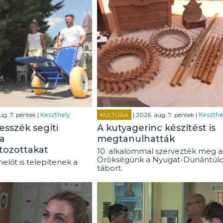
ug. 7. péntek |
Keszthely
KULTÚRA
| 2026. aug. 7. péntek |
Keszthe
esszék segíti
A kutyagerinc készítést is
a
megtanulhatták
tozottakat
10. alkalommal szervezték meg a
Örökségünk a Nyugat-Dunántúl
előt is telepítenek a
tábort.