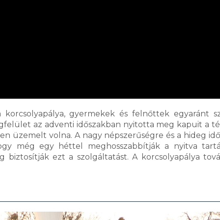
a korcsolyapálya, gyermekek és felnőttek egyaránt s
felület az adventi időszakban nyitotta meg kapuit a tél
etben üzemelt volna. A nagy népszerűségre és a hideg idő
ogy még egy héttel meghosszabbítják a nyitva tartá
iztosítják ezt a szolgáltatást. A korcsolyapálya tová