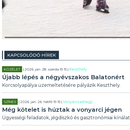
KAPCSOLÓDÓ HÍREK
KÖZÉLET
| 2026. jan. 28. szerda 19:15 |
Keszthely
Újabb lépés a négyévszakos Balatonért
Korcsolyapálya üzemeltetésére pályázik Keszthely.
SZÍNES
| 2026. jan. 26. hétfő 19:15 |
Vonyarcvashegy
Még kötelet is húztak a vonyarci jégen
Ügyességi feladatok, jégdiszkó és gasztronómiai kínála