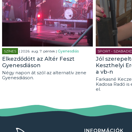
SZÍNES
| 2026. aug. 7. péntek |
Gyenesdiás
SPORT - SZABADI
Elkezdődött az Altér Feszt
Jól szerepel
Gyenesdiáson
Keszthelyi E
a vb-n
Négy napon át szól az alternatív zene
Gyenesdiáson.
Farkasné Keczel
Kadosa Radó is 
el.
INFORMÁCIÓK