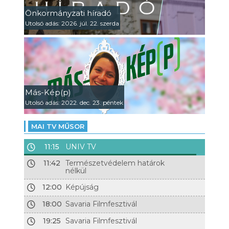
Önkormányzati híradó
Utolsó adás: 2026. júl. 22. szerda
Más-Kép(p)
Utolsó adás: 2022. dec. 23. péntek
MAI TV MŰSOR
11:15
UNIV TV
11:42
Természetvédelem határok
nélkül
12:00
Képújság
18:00
Savaria Filmfesztivál
19:25
Savaria Filmfesztivál