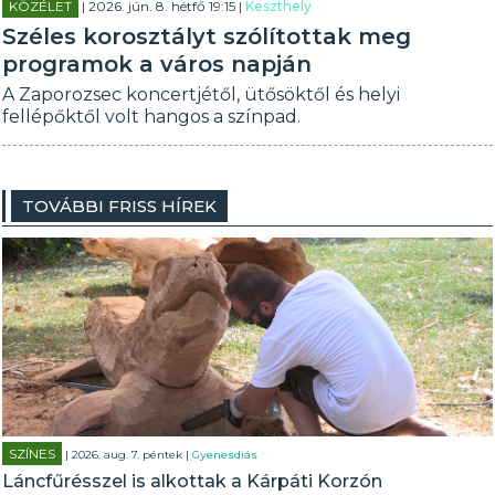
KÖZÉLET
| 2026. jún. 8. hétfő 19:15 |
Keszthely
Széles korosztályt szólítottak meg
programok a város napján
A Zaporozsec koncertjétől, ütősöktől és helyi
fellépőktől volt hangos a színpad.
TOVÁBBI FRISS HÍREK
SZÍNES
| 2026. aug. 7. péntek |
Gyenesdiás
Láncfűrésszel is alkottak a Kárpáti Korzón