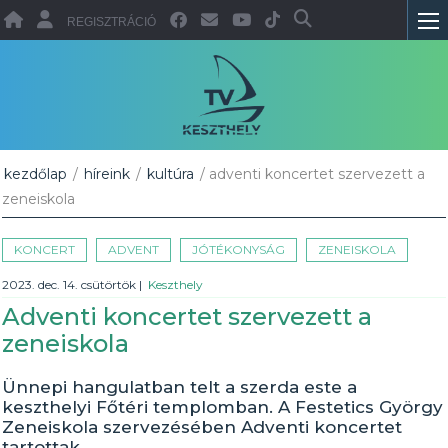
REGISZTRÁCIÓ
kezdőlap
/
híreink
/
kultúra
/ adventi koncertet szervezett a
zeneiskola
KONCERT
ADVENT
JÓTÉKONYSÁG
ZENEISKOLA
2023. dec. 14. csütörtök
|
Keszthely
Adventi koncertet szervezett a
zeneiskola
Ünnepi hangulatban telt a szerda este a
keszthelyi Főtéri templomban. A Festetics György
Zeneiskola szervezésében Adventi koncertet
tartottak.