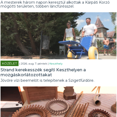
A mesterek három napon keresztül alkottak a Kárpáti Korzó
mögötti területen, többen láncfűrésszel.
KÖZÉLET
| 2026. aug. 7. péntek |
Keszthely
Strand kerekesszék segíti Keszthelyen a
mozgáskorlátozottakat
Jövőre vízi beemelőt is telepítenek a Szigetfürdőre.