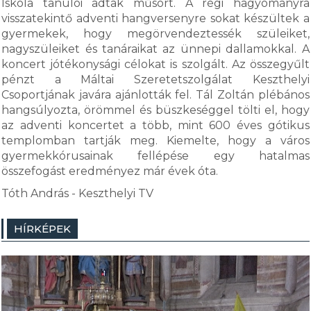
Iskola tanulói adtak műsort. A régi hagyományra
visszatekintő adventi hangversenyre sokat készültek a
gyermekek, hogy megörvendeztessék szüleiket,
nagyszüleiket és tanáraikat az ünnepi dallamokkal. A
koncert jótékonysági célokat is szolgált. Az összegyűlt
pénzt a Máltai Szeretetszolgálat Keszthelyi
Csoportjának javára ajánlották fel. Tál Zoltán plébános
hangsúlyozta, örömmel és büszkeséggel tölti el, hogy
az adventi koncertet a több, mint 600 éves gótikus
templomban tartják meg. Kiemelte, hogy a város
gyermekkórusainak fellépése egy hatalmas
összefogást eredményez már évek óta.
Tóth András - Keszthelyi TV
HÍRKÉPEK