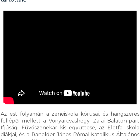
Az est folyamán a zeneiskola kórusai, és hangszeres
fellépői mellett a Vonyarcvashegyi Zalai Balaton-part
Ifjúsági Fúvószenekar kis együttese, az Életfa iskola
diákjai, és a Ranolder János Római Katolikus Általános