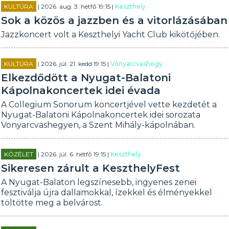
KULTÚRA
| 2026. aug. 3. hétfő 19:15 |
Keszthely
Sok a közös a jazzben és a vitorlázásában
Jazzkoncert volt a Keszthelyi Yacht Club kikötőjében.
KULTÚRA
| 2026. júl. 21. kedd 19:15 |
Vonyarcvashegy
Elkezdődött a Nyugat-Balatoni
Kápolnakoncertek idei évada
A Collegium Sonorum koncertjével vette kezdetét a
Nyugat-Balatoni Kápolnakoncertek idei sorozata
Vonyarcvashegyen, a Szent Mihály-kápolnában.
KÖZÉLET
| 2026. júl. 6. hétfő 19:15 |
Keszthely
Sikeresen zárult a KeszthelyFest
A Nyugat-Balaton legszínesebb, ingyenes zenei
fesztiválja újra dallamokkal, ízekkel és élményekkel
töltötte meg a belvárost.