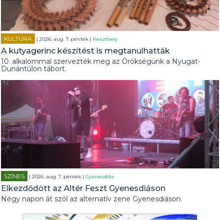
KULTÚRA
| 2026. aug. 7. péntek |
Keszthely
A kutyagerinc készítést is megtanulhatták
10. alkalommal szervezték meg az Örökségünk a Nyugat-
Dunántúlon tábort.
SZÍNES
| 2026. aug. 7. péntek |
Gyenesdiás
Elkezdődött az Altér Feszt Gyenesdiáson
Négy napon át szól az alternatív zene Gyenesdiáson.