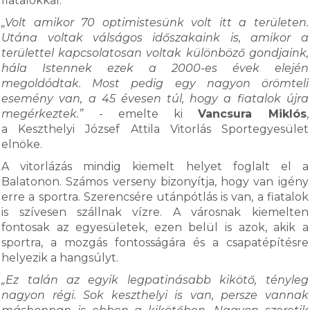
fiatalokkal.
„Volt amikor 70 optimistesünk volt itt a területen.
Utána voltak válságos időszakaink is, amikor a
területtel kapcsolatosan voltak különböző gondjaink,
hála Istennek ezek a 2000-es évek elején
megoldódtak. Most pedig egy nagyon örömteli
esemény van, a 45 évesen túl, hogy a fiatalok újra
megérkeztek.”
- emelte ki
Vancsura Miklós
,
a Keszthelyi József Attila Vitorlás Sportegyesület
elnöke.
A vitorlázás mindig kiemelt helyet foglalt el a
Balatonon. Számos verseny bizonyítja, hogy van igény
erre a sportra. Szerencsére utánpótlás is van, a fiatalok
is szívesen szállnak vízre. A városnak kiemelten
fontosak az egyesületek, ezen belül is azok, akik a
sportra, a mozgás fontosságára és a csapatépítésre
helyezik a hangsúlyt.
„Ez talán az egyik legpatinásabb kikötő, tényleg
nagyon régi. Sok keszthelyi is van, persze vannak