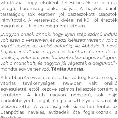
vitorláikba, hogy elsőként teljesíthessék az olimpiai
jellegű, háromszög alakú pályát. A hajókat baráti
társaságok, sok esetben jól összeszokott csapatok
irányították. A versenyzők kivétel nélkül jól érezték
magukat a jubileumi megmérettetésen.
„Nagyon örülök annak, hogy ilyen szép számú induló
volt ezen a versenyen, és igazi kiélezett verseny volt a
rajttól kezdve az utolsó befutóig. Az Abbázia II. nevű
hajóval indultunk, nagyon jó barátom és annak az
unokája, valamint Borsik József kékszalagos kollégám
volt a manchaft, és nagyon jól végezték a dolgukat.”
-
mondta egy versenyző,
Téglás András
.
A klubban 45 évvel ezelőtt a honvédség kezdte meg a
vitorlás tevékenységet. 1996-ban vált önálló
egyesületté, ettől kezdve számos fejlesztés történt a
területen. A klub nagyon népszerű, sok hajó
parkolóhelyéül szolgál, főleg a keszthelyiek használják
előszeretettel. A vezetőségnek kiemelten fontos az
utánpótlás nevelés, évtizedek óta foglalkoznak a