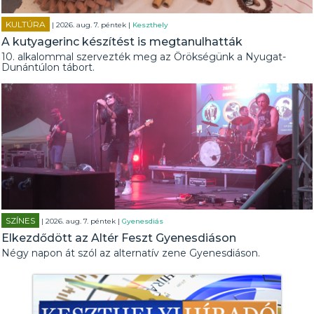
KULTÚRA
| 2026. aug. 7. péntek |
Keszthely
A kutyagerinc készítést is megtanulhatták
10. alkalommal szervezték meg az Örökségünk a Nyugat-
Dunántúlon tábort.
SZÍNES
| 2026. aug. 7. péntek |
Gyenesdiás
Elkezdődött az Altér Feszt Gyenesdiáson
Négy napon át szól az alternatív zene Gyenesdiáson.