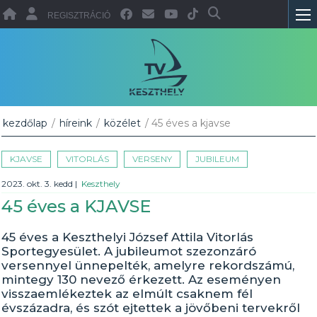
REGISZTRÁCIÓ
kezdőlap
/
híreink
/
közélet
/ 45 éves a kjavse
KJAVSE
VITORLÁS
VERSENY
JUBILEUM
2023. okt. 3. kedd
|
Keszthely
45 éves a KJAVSE
45 éves a Keszthelyi József Attila Vitorlás
Sportegyesület. A jubileumot szezonzáró
versennyel ünnepelték, amelyre rekordszámú,
mintegy 130 nevező érkezett. Az eseményen
visszaemlékeztek az elmúlt csaknem fél
évszázadra, és szót ejtettek a jövőbeni tervekről