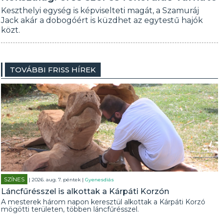
Keszthelyi egység is képviselteti magát, a Szamuráj
Jack akár a dobogóért is küzdhet az egytestű hajók
közt.
TOVÁBBI FRISS HÍREK
SZÍNES
| 2026. aug. 7. péntek |
Gyenesdiás
Láncfűrésszel is alkottak a Kárpáti Korzón
A mesterek három napon keresztül alkottak a Kárpáti Korzó
mögötti területen, többen láncfűrésszel.