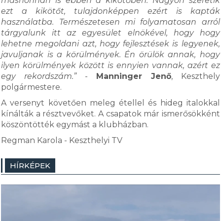
máshonnan is ebben a kikötőben. Nagyon szeretik
ezt a kikötőt, tulajdonképpen ezért is kapták
használatba. Természetesen mi folyamatosan arról
tárgyalunk itt az egyesület elnökével, hogy hogy
lehetne megoldani azt, hogy fejlesztések is legyenek,
javuljanak is a körülmények. Én örülök annak, hogy
ilyen körülmények között is ennyien vannak, azért ez
egy rekordszám.”
-
Manninger Jenő
, Keszthely
polgármestere.
A versenyt követően meleg étellel és hideg italokkal
kínálták a résztvevőket. A csapatok már ismerősökként
köszöntötték egymást a klubházban.
Regman Karola - Keszthelyi TV
HÍRKÉPEK