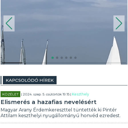
KAPCSOLÓDÓ HÍREK
KÖZÉLET
| 2024. szep. 5. csütörtök 19:15 |
Keszthely
Elismerés a hazafias nevelésért
Magyar Arany Érdemkereszttel tüntették ki Pintér
Attilam keszthelyi nyugállományú honvéd ezredest.