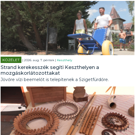
KÖZÉLET
| 2026. aug. 7. péntek |
Keszthely
Strand kerekesszék segíti Keszthelyen a
mozgáskorlátozottakat
Jövőre vízi beemelőt is telepítenek a Szigetfürdőre.