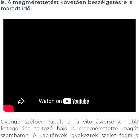
is. A megmérettetést követően beszélgetésre is
maradt idő.
Gyenge szélben rajtolt el a vitorlásverseny. Több
kategóriába tartozó hajó is megmérettette magát
szombaton. A kapitányok igyekeztek szelet fogni a