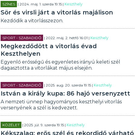
SZÍNES
| 2024. máj. 1. szerda 19:15 |
Keszthely
Sör és virsli járt a vitorlás majálison
Kezdődik a vitorlásszezon.
SPORT - SZABADIDŐ
| 2022. máj. 2. hétfő 16:01 |
Keszthely
Megkezdődött a vitorlás évad
Keszthelyen
Egyenlő erősségű és egyenletes irányú keleti szél
dagasztotta a vitorlákat május elsején.
SPORT - SZABADIDŐ
| 2025. aug. 20. szerda 19:15 |
Keszthely
István a király kupa: 86 hajó versenyzett
A nemzeti ünnep hagyományos keszthelyi vitorlás
versenyének a szél is kedvezett.
KÖZÉLET
| 2025. júl. 9. szerda 19:15 |
Keszthely
Kékszalag: erős szél és rekordidő várható