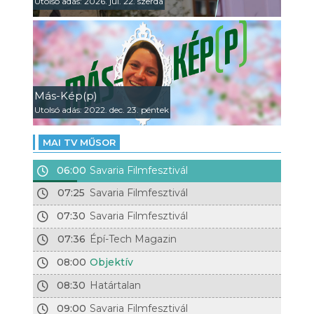
Utolsó adás: 2026. júl. 22. szerda
Más-Kép(p)
Utolsó adás: 2022. dec. 23. péntek
MAI TV MŰSOR
06:00
Savaria Filmfesztivál
07:25
Savaria Filmfesztivál
07:30
Savaria Filmfesztivál
07:36
Épí-Tech Magazin
08:00
Objektív
08:30
Határtalan
09:00
Savaria Filmfesztivál