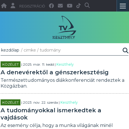
REGISZTRÁCIÓ
kezdőlap
/ cimke / tudomány
KÖZÉLET
| 2025. már. 11. kedd |
Keszthely
A denevérektől a génszerkesztésig
Természettudományos diákkonferenciát rendeztek a
Közgázban.
KÖZÉLET
| 2023. nov. 22. szerda |
Keszthely
A tudományokkal ismerkedtek a
vajdások
Az esemény célja, hogy a munka világának minél