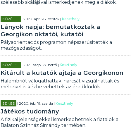
szélesebb skálájával ismerkedjenek meg a diákok.
KÖZÉLET
| 2023. ápr. 28. péntek |
Keszthely
Lányok napja: bemutatkoztak a
Georgikon oktatói, kutatói
Pályaorientációs programon népszerűsítették a
mezőgazdaságot.
KÖZÉLET
| 2021. szep. 27. hétfő |
Keszthely
Kitárult a kutatók ajtaja a Georgikonon
Halembriót válogathattak, harcsát vizsgálhattak és
méheket is kézbe vehettek az éredklődők.
SZÍNES
| 2020. feb. 19. szerda |
Keszthely
Játékos tudomány
A fizikai jelenségekkel ismerkedhetnek a fiatalok a
Balaton Színház Simándy termében.