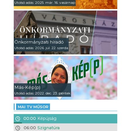
Utolsó adás: 2025. már. 16. vasárnap
Önkormányzati híradó
Utolsó adás: 2026. júl. 22. szerda
Más-Kép(p)
Utolsó adás: 2022. dec. 23. péntek
MAI TV MŰSOR
00:00
Képújság
06:00
Szignatúra