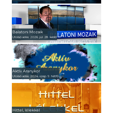
Balatoni Mozaik
Utolsó adás: 2026. júl. 28. kedd
Aktív Aranykor
Utolsó adás: 2024. szep. 9. hétfő
Hittel, lélekkel