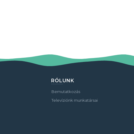
RÓLUNK
Bemutatkozás
Televíziónk munkatársai