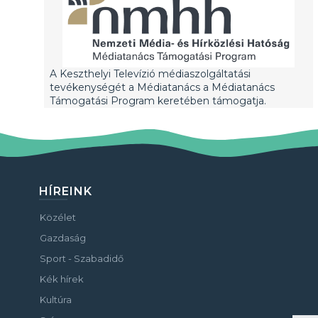
A Keszthelyi Televízió médiaszolgáltatási
tevékenységét a Médiatanács a Médiatanács
Támogatási Program keretében támogatja.
HÍREINK
Közélet
Gazdaság
Sport - Szabadidő
Kék hírek
Kultúra