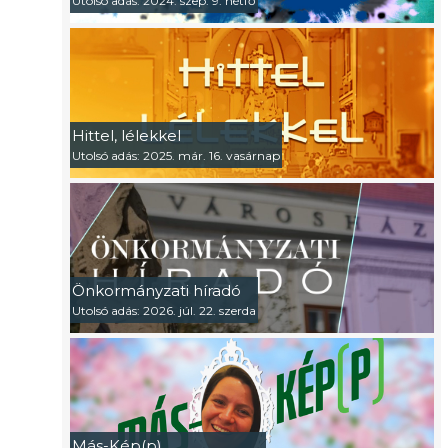
Utolsó adás: 2024. szep. 9. hétfő
Hittel, lélekkel
Utolsó adás: 2025. már. 16. vasárnap
Önkormányzati híradó
Utolsó adás: 2026. júl. 22. szerda
Más-Kép(p)