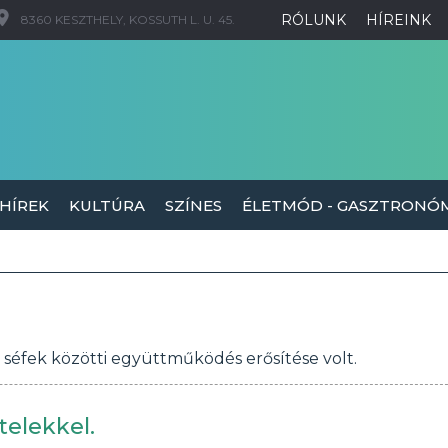
RÓLUNK
HÍREINK
8360 KESZTHELY, KOSSUTH L. U. 45.
 HÍREK
KULTÚRA
SZÍNES
ÉLETMÓD - GASZTRONÓ
séfek közötti együttműködés erősítése volt.
telekkel.