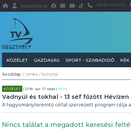
+36 83 / 320 200
REGISZTRÁCIÓ
KÖZÉLET
GAZDASÁG
SPORT - SZABADIDŐ
KÉK
kezdőlap
/ cimke / bonvital
KÖZÉLET
| 2018. ápr. 17. kedd |
Hévíz
Vadnyúl és tokhal - 13 séf főzött Hévízen
A hagyományteremtő céllal szervezett program célja a 
Nincs találat a megadott keresési felté