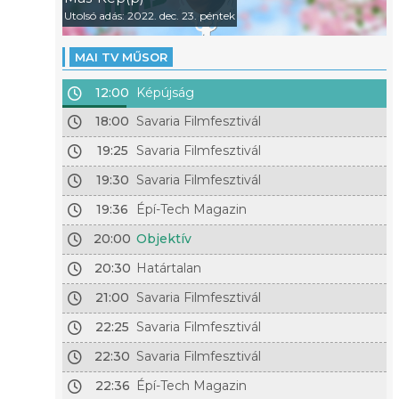
Utolsó adás: 2022. dec. 23. péntek
MAI TV MŰSOR
12:00
Képújság
18:00
Savaria Filmfesztivál
19:25
Savaria Filmfesztivál
19:30
Savaria Filmfesztivál
19:36
Épí-Tech Magazin
20:00
Objektív
20:30
Határtalan
21:00
Savaria Filmfesztivál
22:25
Savaria Filmfesztivál
22:30
Savaria Filmfesztivál
22:36
Épí-Tech Magazin