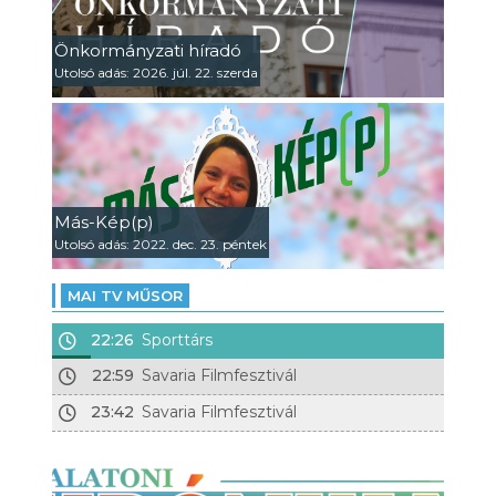
Önkormányzati híradó
Utolsó adás: 2026. júl. 22. szerda
Más-Kép(p)
Utolsó adás: 2022. dec. 23. péntek
MAI TV MŰSOR
22:26
Sporttárs
22:59
Savaria Filmfesztivál
23:42
Savaria Filmfesztivál