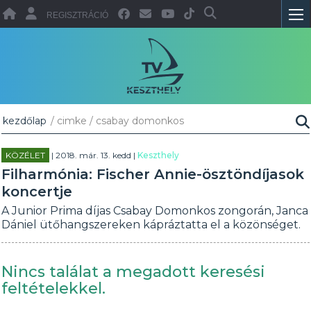
REGISZTRÁCIÓ
kezdőlap
/ cimke / csabay domonkos
KÖZÉLET
| 2018. már. 13. kedd |
Keszthely
Filharmónia: Fischer Annie-ösztöndíjasok
koncertje
A Junior Prima díjas Csabay Domonkos zongorán, Janca
Dániel ütőhangszereken kápráztatta el a közönséget.
Nincs találat a megadott keresési
feltételekkel.