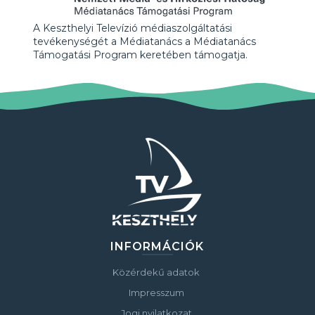
A Keszthelyi Televízió médiaszolgáltatási
tevékenységét a Médiatanács a Médiatanács
Támogatási Program keretében támogatja.
INFORMÁCIÓK
Közérdekű adatok
Impresszum
Jogi nyilatkozat