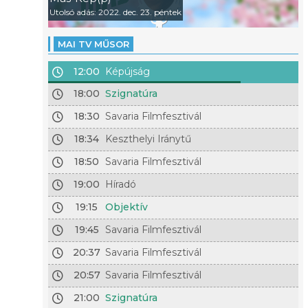
Utolsó adás: 2022. dec. 23. péntek
MAI TV MŰSOR
12:00
Képújság
18:00
Szignatúra
18:30
Savaria Filmfesztivál
18:34
Keszthelyi Iránytű
18:50
Savaria Filmfesztivál
19:00
Híradó
19:15
Objektív
19:45
Savaria Filmfesztivál
20:37
Savaria Filmfesztivál
20:57
Savaria Filmfesztivál
21:00
Szignatúra