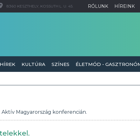
RÓLUNK
HÍREINK
8360 KESZTHELY, KOSSUTH L. U. 45.
 HÍREK
KULTÚRA
SZÍNES
ÉLETMÓD - GASZTRONÓ
k Aktív Magyarország konferencián.
telekkel.