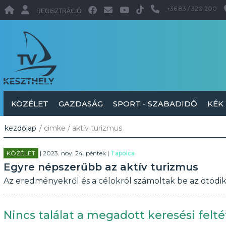
+36 83 / 320 200
REGISZTRÁCIÓ
KÖZÉLET
GAZDASÁG
SPORT - SZABADIDŐ
KÉK
kezdőlap
/ cimke / aktív turizmus
KÖZÉLET
| 2023. nov. 24. péntek |
Tapolca
Egyre népszerűbb az aktív turizmus
Az eredményekről és a célokról számoltak be az ötödi
Nincs találat a megadott keresési felté