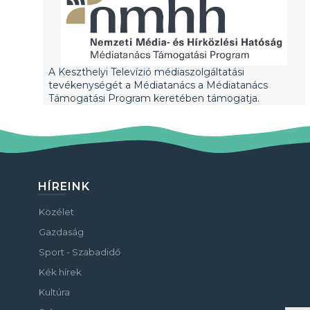
A Keszthelyi Televízió médiaszolgáltatási
tevékenységét a Médiatanács a Médiatanács
Támogatási Program keretében támogatja.
HÍREINK
Közélet
Gazdaság
Sport - Szabadidő
Kék hírek
Kultúra