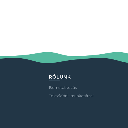
RÓLUNK
Bemutatkozás
Televíziónk munkatársai