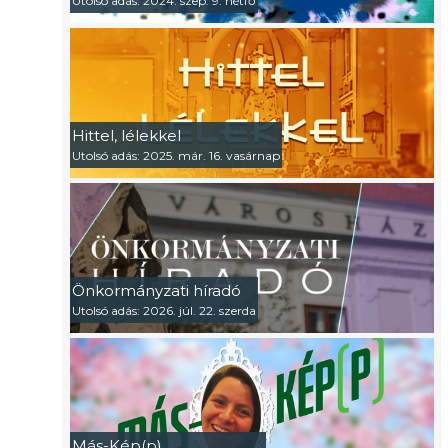
Utolsó adás: 2024. szep. 9. hétfő
Hittel, lélekkel
Utolsó adás: 2025. már. 16. vasárnap
Önkormányzati híradó
Utolsó adás: 2026. júl. 22. szerda
Más-Kép(p)