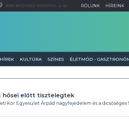
RÓLUNK
HÍREINK
8360 KESZTHELY, KOSSUTH L. U. 45.
 HÍREK
KULTÚRA
SZÍNES
ÉLETMÓD - GASZTRONÓ
hősei előtt tisztelegtek
ti Kör Egyesület Árpád nagyfejedelem és a dicsőséges 