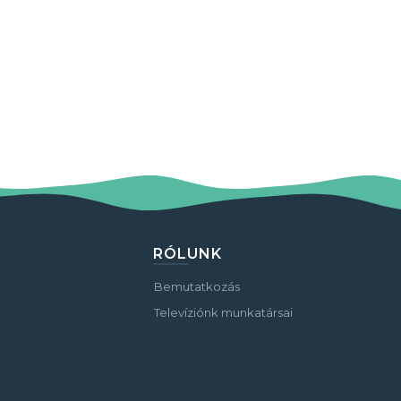
RÓLUNK
Bemutatkozás
Televíziónk munkatársai