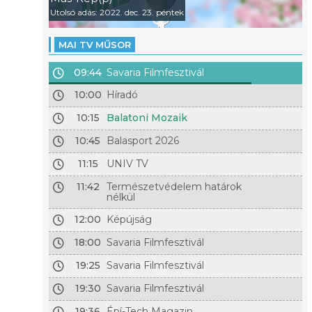
Utolsó adás: 2022. dec. 23. péntek
MAI TV MŰSOR
09:44
Savaria Filmfesztivál
10:00
Híradó
10:15
Balatoni Mozaik
10:45
Balasport 2026
11:15
UNIV TV
11:42
Természetvédelem határok
nélkül
12:00
Képújság
18:00
Savaria Filmfesztivál
19:25
Savaria Filmfesztivál
19:30
Savaria Filmfesztivál
19:36
Épí-Tech Magazin