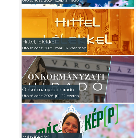
Utolsó adás: 2024. szep. 9. hétfő
Hittel, lélekkel
Utolsó adás: 2025. már. 16. vasárnap
Önkormányzati híradó
Utolsó adás: 2026. júl. 22. szerda
Más-Kép(p)