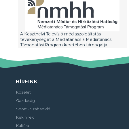
A Keszthelyi Televízió médiaszolgáltatási
tevékenységét a Médiatanács a Médiatanács
Támogatási Program keretében támogatja.
HÍREINK
Közélet
Gazdaság
Sport - Szabadidő
Kék hírek
Kultúra