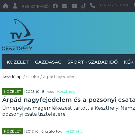
+36 83 / 320 200
REGISZTRÁCIÓ
KÖZÉLET
GAZDASÁG
SPORT - SZABADIDŐ
KÉK
kezdőlap
/ cimke / árpád fejedelem
KÖZÉLET
| 2025. júl. 8. kedd |
Keszthely
Árpád nagyfejedelem és a pozsonyi csata 
Ünnepélyes megemlékezést tartott a Keszthelyi Nemze
pozsonyi csata tiszteletére.
KÖZÉLET
| 2017. júl. 6. csütörtök |
Keszthely