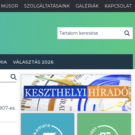
MŰSOR
SZOLGÁLTATÁSAINK
GALÉRIÁK
KAPCSOLAT
MIA
VÁLASZTÁS 2026
907-es