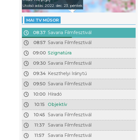
Utolsó adás: 2022. dec. 23. péntek
MAI TV MŰSOR
08:37
Savaria Filmfesztivál
08:57
Savaria Filmfesztivál
09:00
Szignatúra
09:30
Savaria Filmfesztivál
09:34
Keszthelyi Iránytű
09:50
Savaria Filmfesztivál
10:00
Híradó
10:15
Objektív
10:45
Savaria Filmfesztivál
11:37
Savaria Filmfesztivál
11:57
Savaria Filmfesztivál