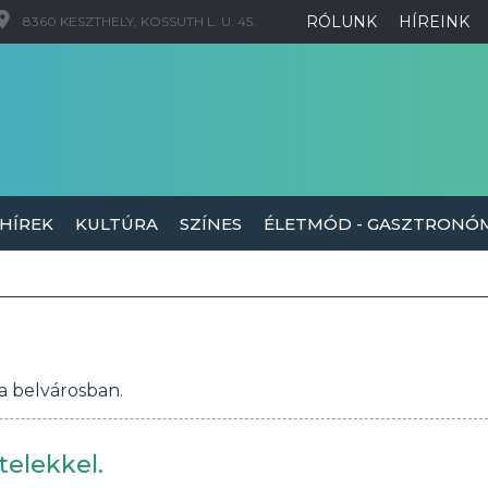
RÓLUNK
HÍREINK
8360 KESZTHELY, KOSSUTH L. U. 45.
 HÍREK
KULTÚRA
SZÍNES
ÉLETMÓD - GASZTRONÓ
a belvárosban.
telekkel.