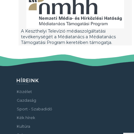
A Keszthelyi Televízió médiaszolgáltatási
tevékenységét a Médiatanács a Médiatanács
Támogatási Program keretében támogatja.
HÍREINK
Közélet
Gazdaság
Sport - Szabadidő
Kék hírek
Kultúra