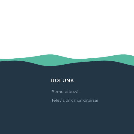
RÓLUNK
Bemutatkozás
Televíziónk munkatársai