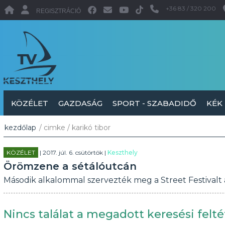
+36 83 / 320 200
REGISZTRÁCIÓ
KÖZÉLET
GAZDASÁG
SPORT - SZABADIDŐ
KÉK
kezdőlap
/ cimke / karikó tibor
KÖZÉLET
| 2017. júl. 6. csütörtök |
Keszthely
Örömzene a sétálóutcán
Második alkalommal szervezték meg a Street Festivalt 
Nincs találat a megadott keresési felté