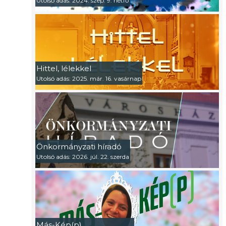
Utolsó adás: 2024. szep. 9. hétfő
Hittel, lélekkel
Utolsó adás: 2025. már. 16. vasárnap
Önkormányzati híradó
Utolsó adás: 2026. júl. 22. szerda
Más-Kép(p)