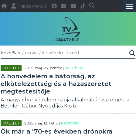
REGISZTRÁCIÓ
kezdőlap
/ cimke / légvédelmi ezred
KÖZÉLET
| 2025. máj. 23. péntek |
Keszthely
A honvédelem a bátorság, az
elkötelezettség és a hazaszeretet
megtestesítője
A magyar honvédelem napja alkalmából tisztelgett a
Bethlen Gábor Nyugdíjas Klub.
KÖZÉLET
| 2025. máj. 12. hétfő |
Keszthely
Ők már a '70-es években drónokra