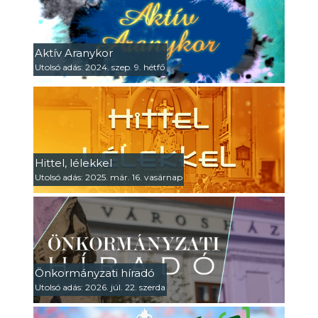
Aktív Aranykor
Utolsó adás: 2024. szep. 9. hétfő
Hittel, lélekkel
Utolsó adás: 2025. már. 16. vasárnap
Önkormányzati híradó
Utolsó adás: 2026. júl. 22. szerda