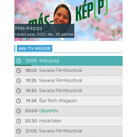
Más-Kép(p)
Utolsó adás: 2022. dec. 23. péntek
MAI TV MŰSOR
12:00
Képújság
18:00
Savaria Filmfesztivál
19:25
Savaria Filmfesztivál
19:30
Savaria Filmfesztivál
19:36
Épí-Tech Magazin
20:00
Objektív
20:30
Határtalan
21:00
Savaria Filmfesztivál