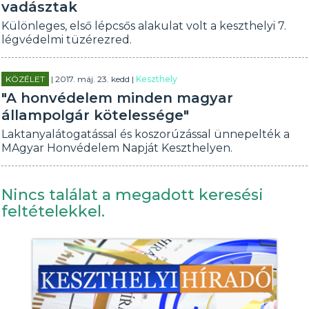
vadásztak
Különleges, első lépcsős alakulat volt a keszthelyi 7.
légvédelmi tüzérezred.
KÖZÉLET
| 2017. máj. 23. kedd |
Keszthely
"A honvédelem minden magyar
állampolgár kötelessége"
Laktanyalátogatással és koszorúzással ünnepelték a
MAgyar Honvédelem Napját Keszthelyen.
Nincs találat a megadott keresési
feltételekkel.