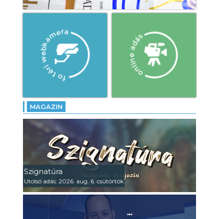
MAGAZIN
Szignatúra
Utolsó adás: 2026. aug. 6. csütörtök