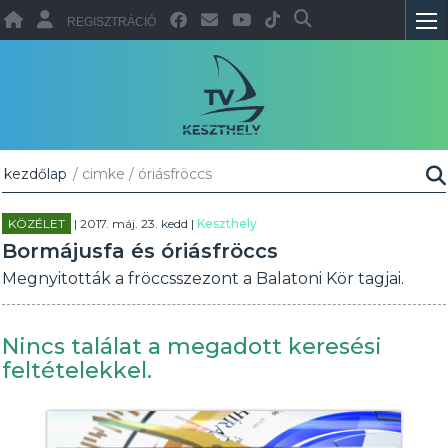
REGISZTRÁCIÓ
kezdőlap
/ cimke / óriásfröccs
KÖZÉLET
| 2017. máj. 23. kedd |
Keszthely
Bormájusfa és óriásfröccs
Megnyitották a fröccsszezont a Balatoni Kör tagjai.
Nincs találat a megadott keresési
feltételekkel.