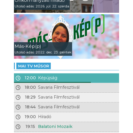
Önkormányzati híradó
Utolsó adás: 2026. júl. 22. szerda
Más-Kép(p)
Utolsó adás: 2022. dec. 23. péntek
MAI TV MŰSOR
12:00
Képújság
18:00
Savaria Filmfesztivál
18:29
Savaria Filmfesztivál
18:44
Savaria Filmfesztivál
19:00
Híradó
19:15
Balatoni Mozaik