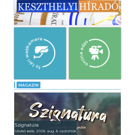
MAGAZIN
Szignatúra
Utolsó adás: 2026. aug. 6. csütörtök