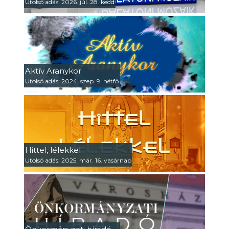
Utolsó adás: 2026. júl. 28. kedd
Aktív Aranykor
Utolsó adás: 2024. szep. 9. hétfő
Hittel, lélekkel
Utolsó adás: 2025. már. 16. vasárnap