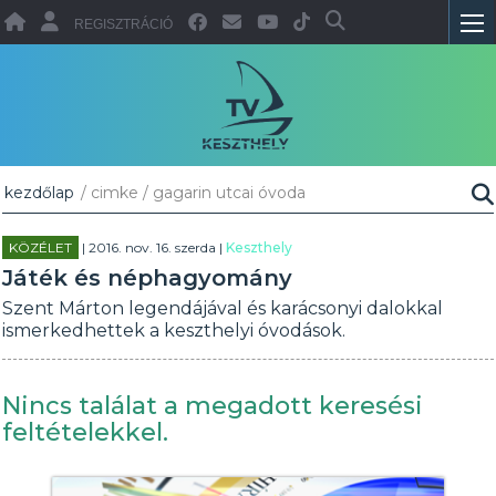
REGISZTRÁCIÓ
kezdőlap
/ cimke / gagarin utcai óvoda
KÖZÉLET
| 2016. nov. 16. szerda |
Keszthely
Játék és néphagyomány
Szent Márton legendájával és karácsonyi dalokkal
ismerkedhettek a keszthelyi óvodások.
Nincs találat a megadott keresési
feltételekkel.