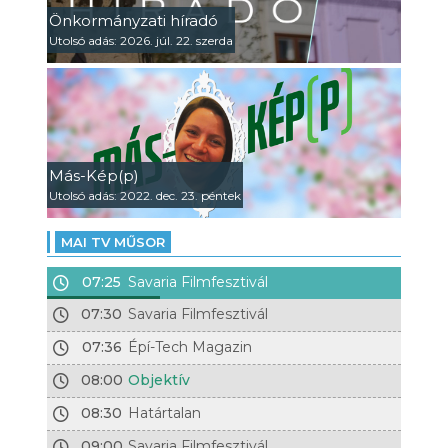
Önkormányzati híradó
Utolsó adás: 2026. júl. 22. szerda
Más-Kép(p)
Utolsó adás: 2022. dec. 23. péntek
MAI TV MŰSOR
07:25
Savaria Filmfesztivál
07:30
Savaria Filmfesztivál
07:36
Épí-Tech Magazin
08:00
Objektív
08:30
Határtalan
09:00
Savaria Filmfesztivál