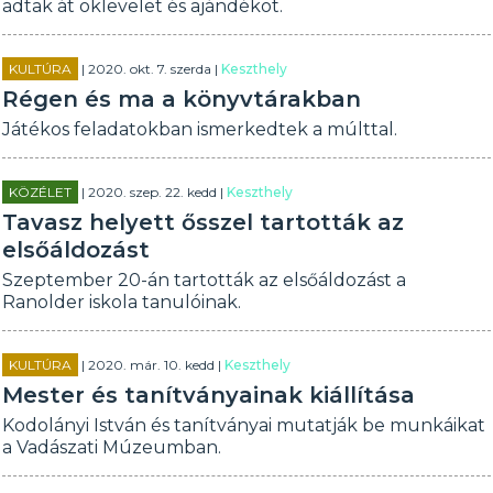
adtak át oklevelet és ajándékot.
KULTÚRA
| 2020. okt. 7. szerda |
Keszthely
Régen és ma a könyvtárakban
Játékos feladatokban ismerkedtek a múlttal.
KÖZÉLET
| 2020. szep. 22. kedd |
Keszthely
Tavasz helyett ősszel tartották az
elsőáldozást
Szeptember 20-án tartották az elsőáldozást a
Ranolder iskola tanulóinak.
KULTÚRA
| 2020. már. 10. kedd |
Keszthely
Mester és tanítványainak kiállítása
Kodolányi István és tanítványai mutatják be munkáikat
a Vadászati Múzeumban.