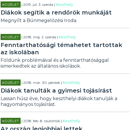
KÖZÉLET
| 2019. júl. 3. szerda |
Keszthely
Diákok segítik a rendőrök munkáját
Megnyílt a Bűnmegelőzési Iroda.
KÖZÉLET
| 2018. máj. 2. szerda |
Keszthely
Fenntarthatósági témahetet tartottak
az iskolában
Földünk problémáival és a fenntarthatósággal
ismerkedtek az általános iskolások.
KÖZÉLET
| 2018. már. 30. péntek |
Keszthely
Diákok tanulták a gyimesi tojásírást
Lassan húsz éve, hogy keszthelyi diákok tanulják a
hagyományos tojásírást.
KÖZÉLET
| 2018. feb. 8. csütörtök |
Keszthely
Az ország legjobbjai lettek