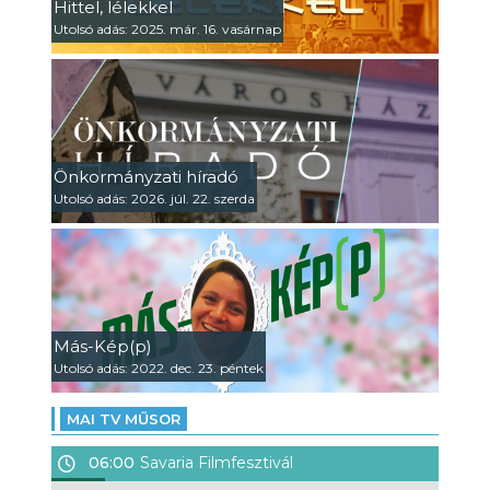
Hittel, lélekkel
Utolsó adás: 2025. már. 16. vasárnap
Önkormányzati híradó
Utolsó adás: 2026. júl. 22. szerda
Más-Kép(p)
Utolsó adás: 2022. dec. 23. péntek
MAI TV MŰSOR
06:00
Savaria Filmfesztivál