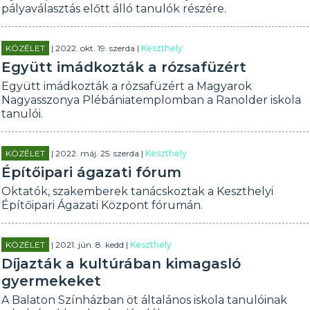
pályaválasztás előtt álló tanulók részére.
KÖZÉLET
| 2022. okt. 19. szerda |
Keszthely
Együtt imádkozták a rózsafüzért
Együtt imádkozták a rózsafüzért a Magyarok
Nagyasszonya Plébániatemplomban a Ranolder iskola
tanulói.
KÖZÉLET
| 2022. máj. 25. szerda |
Keszthely
Építőipari ágazati fórum
Oktatók, szakemberek tanácskoztak a Keszthelyi
Építőipari Ágazati Központ fórumán.
KÖZÉLET
| 2021. jún. 8. kedd |
Keszthely
Díjazták a kultúrában kimagasló
gyermekeket
A Balaton Színházban öt általános iskola tanulóinak