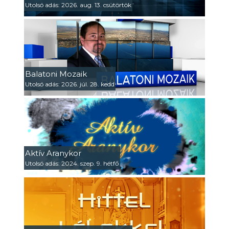
Utolsó adás: 2026. aug. 13. csütörtök
Balatoni Mozaik
Utolsó adás: 2026. júl. 28. kedd
Aktív Aranykor
Utolsó adás: 2024. szep. 9. hétfő