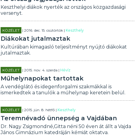
Keszthelyi diákok nyerték az országos közgazdasági
versenyt.
KÖZÉLET
| 2016. dec. 15. csütörtök |
Keszthely
Diákokat jutalmaztak
Kultúrában kimagasló teljesítményt nyújtó diákokat
jutalmaztak.
KÖZÉLET
| 2015. nov. 4. szerda |
Hévíz
Műhelynapokat tartottak
A vendéglátó és idegenforgalmi szakmákkal is
ismerkedtek a tanulók a műhelynap keretein belül.
KÖZÉLET
| 2015. jún. 8. hétfő |
Keszthely
Teremnévadó ünnepség a Vajdában
Dr. Nagy Zsigmondné,Gitta néni 50 éven át állt a Vajda
János Gimnázium katedráján kémiát oktatva.