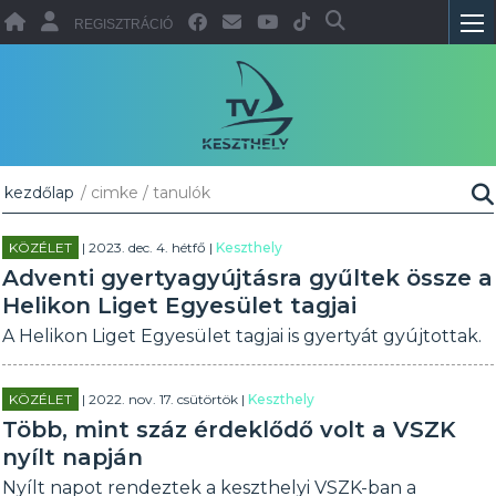
REGISZTRÁCIÓ
kezdőlap
/ cimke / tanulók
KÖZÉLET
| 2023. dec. 4. hétfő |
Keszthely
Adventi gyertyagyújtásra gyűltek össze a
Helikon Liget Egyesület tagjai
A Helikon Liget Egyesület tagjai is gyertyát gyújtottak.
KÖZÉLET
| 2022. nov. 17. csütörtök |
Keszthely
Több, mint száz érdeklődő volt a VSZK
nyílt napján
Nyílt napot rendeztek a keszthelyi VSZK-ban a