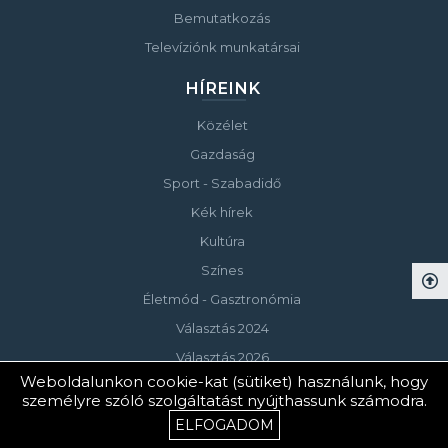
Bemutatkozás
Televíziónk munkatársai
HÍREINK
Közélet
Gazdaság
Sport - Szabadidő
Kék hírek
Kultúra
Színes
Életmód - Gasztronómia
Választás 2024
Választás 2026
Weboldalunkon cookie-kat (sütiket) használunk, hogy
személyre szóló szolgáltatást nyújthassunk számodra.
© Copyright 2023 Keszthelyi Televízió
ELFOGADOM