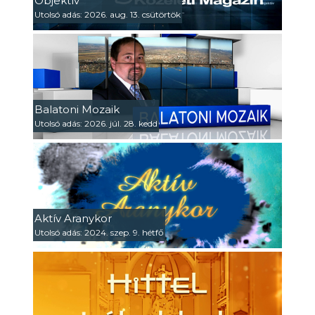
Objektív
Utolsó adás: 2026. aug. 13. csütörtök
Balatoni Mozaik
Utolsó adás: 2026. júl. 28. kedd
Aktív Aranykor
Utolsó adás: 2024. szep. 9. hétfő