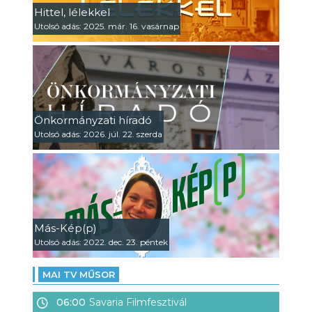
Hittel, lélekkel
Utolsó adás: 2025. már. 16. vasárnap
Önkormányzati híradó
Utolsó adás: 2026. júl. 22. szerda
Más-Kép(p)
Utolsó adás: 2022. dec. 23. péntek
MAI TV MŰSOR
06:00
Savaria Filmfesztivál