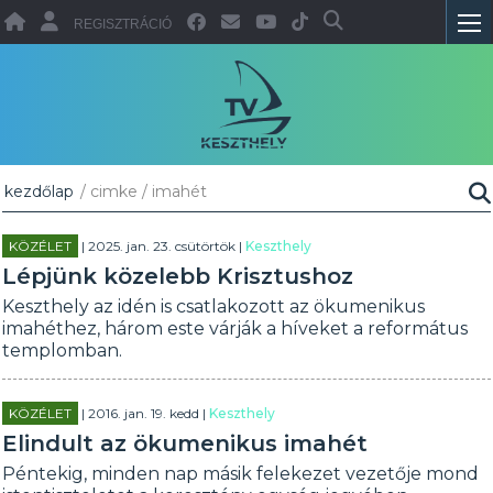
REGISZTRÁCIÓ
kezdőlap
/ cimke / imahét
KÖZÉLET
| 2025. jan. 23. csütörtök |
Keszthely
Lépjünk közelebb Krisztushoz
Keszthely az idén is csatlakozott az ökumenikus
imahéthez, három este várják a híveket a református
templomban.
KÖZÉLET
| 2016. jan. 19. kedd |
Keszthely
Elindult az ökumenikus imahét
Péntekig, minden nap másik felekezet vezetője mond