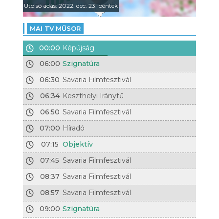
Utolsó adás: 2022. dec. 23. péntek
MAI TV MŰSOR
00:00
Képújság
06:00
Szignatúra
06:30
Savaria Filmfesztivál
06:34
Keszthelyi Iránytű
06:50
Savaria Filmfesztivál
07:00
Híradó
07:15
Objektív
07:45
Savaria Filmfesztivál
08:37
Savaria Filmfesztivál
08:57
Savaria Filmfesztivál
09:00
Szignatúra