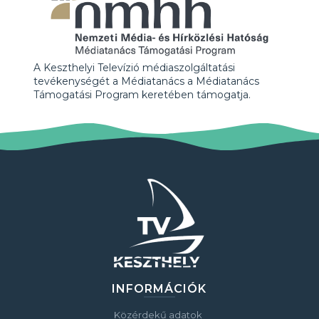
A Keszthelyi Televízió médiaszolgáltatási
tevékenységét a Médiatanács a Médiatanács
Támogatási Program keretében támogatja.
INFORMÁCIÓK
Közérdekű adatok