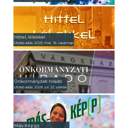
Hittel, lélekkel
Utolsó adás: 2025. már. 16. vasárnap
Önkormányzati híradó
Utolsó adás: 2026. júl. 22. szerda
Más-Kép(p)