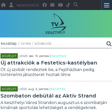
REGISZTRÁCIÓ
kezdőlap
/ cimke / attrakciók
KÖZÉLET
| 2023. dec. 15. péntek |
Keszthely
Új attrakciók a Festetics-kastélyban
Öt új szobát rendeztek be, a Fejőházban pedig
történelmi játszóteret hoztak létre.
KÖZÉLET
| 2021. aug. 6. péntek |
Keszthely
Szombaton debütál az Aktív Strand
A keszthelyi Városi Strandon augusztus 4 szombatján
kínálnak sportolási lehetőséget a vendégeknek.