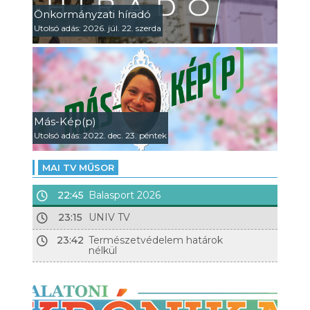
Önkormányzati híradó
Utolsó adás: 2026. júl. 22. szerda
Más-Kép(p)
Utolsó adás: 2022. dec. 23. péntek
MAI TV MŰSOR
22:45
Balasport 2026
23:15
UNIV TV
23:42
Természetvédelem határok
nélkül