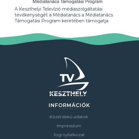
A Keszthelyi Televízió médiaszolgáltatási
tevékenységét a Médiatanács a Médiatanács
Támogatási Program keretében támogatja.
INFORMÁCIÓK
Közérdekű adatok
Impresszum
Jogi nyilatkozat