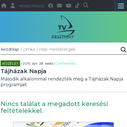
REGISZTRÁCIÓ
kezdőlap
/ cimke / népi mesterségek
KÖZÉLET
| 2015. ápr. 28. kedd |
Gyenesdiás
Tájházak Napja
Második alkalommal rendezték meg a Tájházak Napja
programjait.
Nincs találat a megadott keresési
feltételekkel.