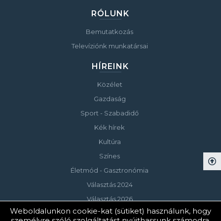
RÓLUNK
Bemutatkozás
Televíziónk munkatársai
HÍREINK
Közélet
Gazdaság
Sport - Szabadidő
Kék hírek
Kultúra
Színes
Életmód - Gasztronómia
Választás 2024
Választás 2026
Weboldalunkon cookie-kat (sütiket) használunk, hogy
személyre szóló szolgáltatást nyújthassunk számodra.