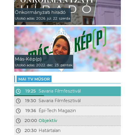
Önkormányzati híradó
Utolsó adás: 2026. júl. 22. szerda
Más-Kép(p)
Utolsó adás: 2022. dec. 23. péntek
MAI TV MŰSOR
19:25
Savaria Filmfesztivál
19:30
Savaria Filmfesztivál
19:36
Épí-Tech Magazin
20:00
Objektív
20:30
Határtalan