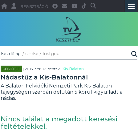
REGISZTRÁCIÓ
kezdőlap
/ cimke / füstgóc
KÖZÉLET
| 2015. ápr. 17. péntek |
Kis-Balaton
Nádastűz a Kis-Balatonnál
A Balaton Felvidéki Nemzeti Park Kis-Balaton
tájegységén szerdán délután 5 körül kigyulladt a
nádas.
Nincs találat a megadott keresési
feltételekkel.