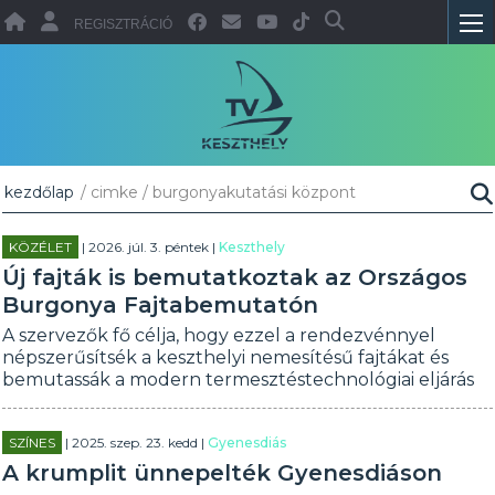
REGISZTRÁCIÓ
kezdőlap
/ cimke / burgonyakutatási központ
KÖZÉLET
| 2026. júl. 3. péntek |
Keszthely
Új fajták is bemutatkoztak az Országos
Burgonya Fajtabemutatón
A szervezők fő célja, hogy ezzel a rendezvénnyel
népszerűsítsék a keszthelyi nemesítésű fajtákat és
bemutassák a modern termesztéstechnológiai eljárás
SZÍNES
| 2025. szep. 23. kedd |
Gyenesdiás
A krumplit ünnepelték Gyenesdiáson