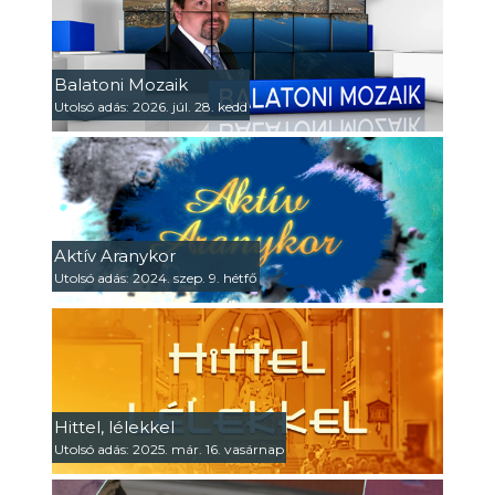
Balatoni Mozaik
Utolsó adás: 2026. júl. 28. kedd
Aktív Aranykor
Utolsó adás: 2024. szep. 9. hétfő
Hittel, lélekkel
Utolsó adás: 2025. már. 16. vasárnap