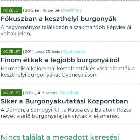
KÖZÉLET
| 2015. jan. 16. péntek |
Keszthely
Fókuszban a keszthelyi burgonyák
A hagyományos találkozón a szakma főbb képviselői
voltak jelen.
KÖZÉLET
| 2014. szep. 23. kedd |
Gyenesdiás
Finom étkek a legjobb burgonyából
Harmadik alkalommal kóstolhatták és vásárolhatták a
keszthelyi burgonyákat Gyenesdiáson.
KÖZÉLET
| 2014. júl. 9. szerda |
Keszthely
Siker a Burgonyakutatási Központban
A Démon, a Somogyi Kifli, a Katica és a Balatoni Rózsa
nevet viselő burgonyafajták vívtak ki elismerést.
Nincs találat a megadott keresési