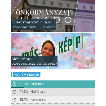
Önkormányzati híradó
Utolsó adás: 2026. júl. 22. szerda
Más-Kép(p)
Utolsó adás: 2022. dec. 23. péntek
MAI TV MŰSOR
11:00
Objektív
11:30
Határtalan
12:00
Képújság