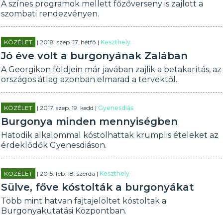
A színes programok mellett főzőverseny is zajlott a
szombati rendezvényen.
KÖZÉLET
| 2018. szep. 17. hétfő |
Keszthely
Jó éve volt a burgonyának Zalában
A Georgikon földjein már javában zajlik a betakarítás, az
országos átlag azonban elmarad a tervektől.
KÖZÉLET
| 2017. szep. 19. kedd |
Gyenesdiás
Burgonya minden mennyiségben
Hatodik alkalommal kóstolhattak krumplis ételeket az
érdeklődők Gyenesdiáson.
KÖZÉLET
| 2015. feb. 18. szerda |
Keszthely
Sülve, főve kóstolták a burgonyákat
Több mint hatvan fajtajelöltet kóstoltak a
Burgonyakutatási Központban.