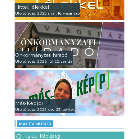
Hittel, lélekkel
Utolsó adás: 2025. már. 16. vasárnap
Önkormányzati híradó
Utolsó adás: 2026. júl. 22. szerda
Más-Kép(p)
Utolsó adás: 2022. dec. 23. péntek
MAI TV MŰSOR
12:00
Képújság