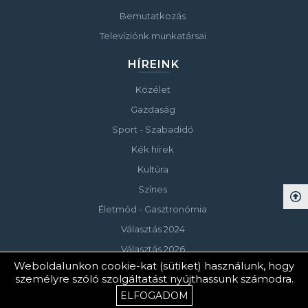
Bemutatkozás
Televíziónk munkatársai
HÍREINK
Közélet
Gazdaság
Sport - Szabadidő
Kék hírek
Kultúra
Színes
Életmód - Gasztronómia
Választás 2024
Választás 2026
Weboldalunkon cookie-kat (sütiket) használunk, hogy
személyre szóló szolgáltatást nyújthassunk számodra.
© Copyright 2023 Keszthelyi Televízió
ELFOGADOM