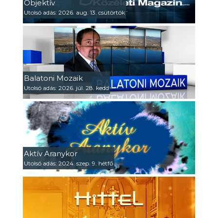
Objektív
Utolsó adás: 2026. aug. 13. csütörtök
Balatoni Mozaik
Utolsó adás: 2026. júl. 28. kedd
Aktív Aranykor
Utolsó adás: 2024. szep. 9. hétfő