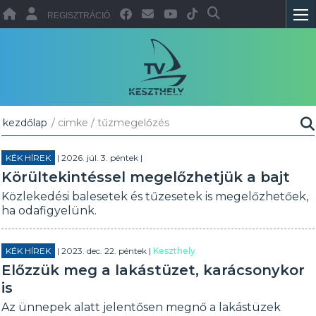
REGISZTRÁCIÓ
kezdőlap
/ cimke / tűzmegelőzés
KÉK HÍREK
| 2026. júl. 3. péntek |
Körültekintéssel megelőzhetjük a bajt
Közlekedési balesetek és tűzesetek is megelőzhetőek,
ha odafigyelünk.
KÉK HÍREK
| 2023. dec. 22. péntek |
Keszthely
Előzzük meg a lakástüzet, karácsonykor
is
Az ünnepek alatt jelentősen megnő a lakástüzek