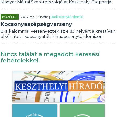
Magyar Máltai Szeretetszolgálat Keszthelyi Csoportja
KÖZÉLET
| 2014. feb. 17. hétfő |
Badacsonytördemic
Kocsonyaszépségverseny
8. alkalommal versenyeztek az első helyért a kreatívan
elkészített kocsonyatálak Badacsonytördemicen.
Nincs találat a megadott keresési
feltételekkel.