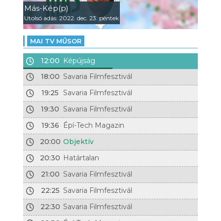
Más-Kép(p)
Utolsó adás: 2022. dec. 23. péntek
MAI TV MŰSOR
12:00
Képújság
18:00
Savaria Filmfesztivál
19:25
Savaria Filmfesztivál
19:30
Savaria Filmfesztivál
19:36
Épí-Tech Magazin
20:00
Objektív
20:30
Határtalan
21:00
Savaria Filmfesztivál
22:25
Savaria Filmfesztivál
22:30
Savaria Filmfesztivál