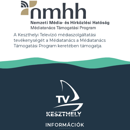
A Keszthelyi Televízió médiaszolgáltatási
tevékenységét a Médiatanács a Médiatanács
Támogatási Program keretében támogatja.
INFORMÁCIÓK