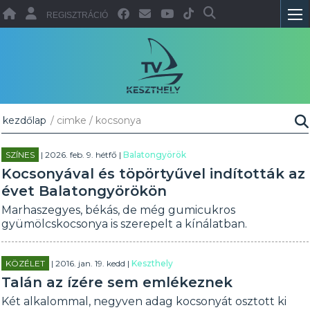
REGISZTRÁCIÓ
kezdőlap
/ cimke / kocsonya
SZÍNES
| 2026. feb. 9. hétfő |
Balatongyörök
Kocsonyával és töpörtyűvel indították az
évet Balatongyörökön
Marhaszegyes, békás, de még gumicukros
gyümölcskocsonya is szerepelt a kínálatban.
KÖZÉLET
| 2016. jan. 19. kedd |
Keszthely
Talán az ízére sem emlékeznek
Két alkalommal, negyven adag kocsonyát osztott ki