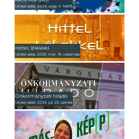
Utolsó adás: 2024. szep. 9. hétfő
Hittel, lélekkel
Utolsó adás: 2025. már. 16. vasárnap
Önkormányzati híradó
Utolsó adás: 2026. júl. 22. szerda