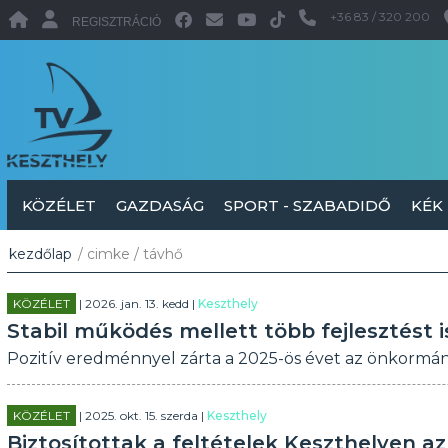
+36 83 / 320 200
REGISZTRÁCIÓ
KÖZÉLET
GAZDASÁG
SPORT - SZABADIDŐ
KÉK
kezdőlap
/ cimke / távhő
KÖZÉLET
| 2026. jan. 13. kedd |
Keszthely
Stabil működés mellett több fejlesztést i
Pozitív eredménnyel zárta a 2025-ös évet az önkormá
KÖZÉLET
| 2025. okt. 15. szerda |
Keszthely
Biztosítottak a feltételek Keszthelyen az