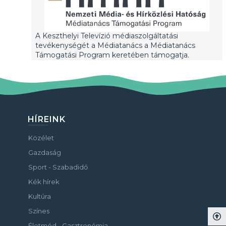
A Keszthelyi Televízió médiaszolgáltatási
tevékenységét a Médiatanács a Médiatanács
Támogatási Program keretében támogatja.
HÍREINK
Közélet
Gazdaság
Sport - Szabadidő
Kék hírek
Kultúra
Színes
Életmód - Gasztronómia