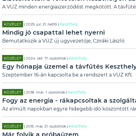
A VÜZ minden energiaszerződést megkötött. A távfűté
KÖZÉLET
| 2025. júl. 21. hétfő |
Keszthely
Mindig jó csapattal lehet nyerni
Bemutatkozik a VÜZ új ügyvezetője, Cziráki László.
KÖZÉLET
| 2024. okt. 17. csütörtök |
Keszthely
Egy hónapja üzemel a távfűtés Keszthel
Szeptember 16-án kapcsolta be a rendszert a VÜZ Kft.
KÖZÉLET
| 2018. már. 1. csütörtök |
Keszthely
Fogy az energia - rákapcsoltak a szolgál
Az elmúlt napokban egyre hidegebb idő köszöntött ránk,
KÖZÉLET
| 2015. máj. 21. csütörtök |
Keszthely
Már folyik a próbaüzem