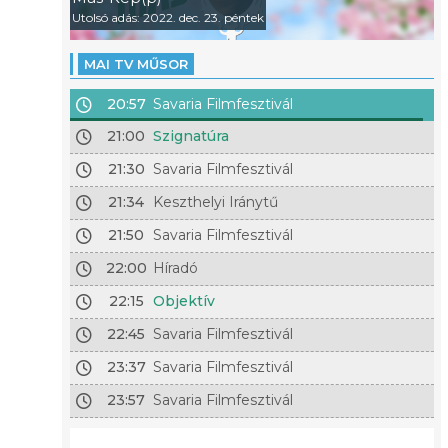
Utolsó adás: 2022. dec. 23. péntek
MAI TV MŰSOR
20:57
Savaria Filmfesztivál
21:00
Szignatúra
21:30
Savaria Filmfesztivál
21:34
Keszthelyi Iránytű
21:50
Savaria Filmfesztivál
22:00
Híradó
22:15
Objektív
22:45
Savaria Filmfesztivál
23:37
Savaria Filmfesztivál
23:57
Savaria Filmfesztivál