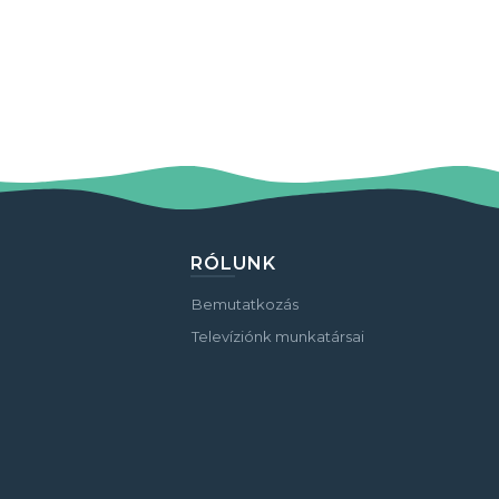
RÓLUNK
Bemutatkozás
Televíziónk munkatársai