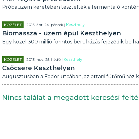
Próbaüzem keretében tesztelték a fermentáló konténert
KÖZÉLET
| 2015. ápr. 24. péntek |
Keszthely
Biomassza - üzem épül Keszthelyen
Egy közel 300 millió forintos beruházás fejeződik be h
KÖZÉLET
| 2013. nov. 25. hétfő |
Keszthely
Csőcsere Keszthelyen
Augusztusban a Fodor utcában, az ottani fűtőműhöz ka
Nincs találat a megadott keresési felté