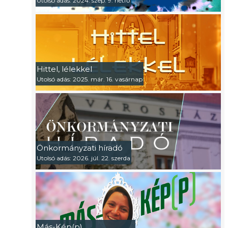
Utolsó adás: 2024. szep. 9. hétfő
Hittel, lélekkel
Utolsó adás: 2025. már. 16. vasárnap
Önkormányzati híradó
Utolsó adás: 2026. júl. 22. szerda
Más-Kép(p)