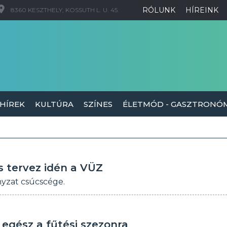
RÓLUNK
HÍREINK
8360 KESZTHELY, KOSSUTH L. U. 45.
 HÍREK
KULTÚRA
SZÍNES
ÉLETMÓD - GASZTRONÓ
s tervez idén a VÜZ
nyzat csúcscége.
 egész a fűtési szezonra