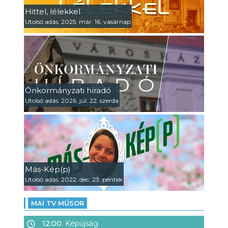
Hittel, lélekkel
Utolsó adás: 2025. már. 16. vasárnap
Önkormányzati híradó
Utolsó adás: 2026. júl. 22. szerda
Más-Kép(p)
Utolsó adás: 2022. dec. 23. péntek
MAI TV MŰSOR
12:00
Képújság