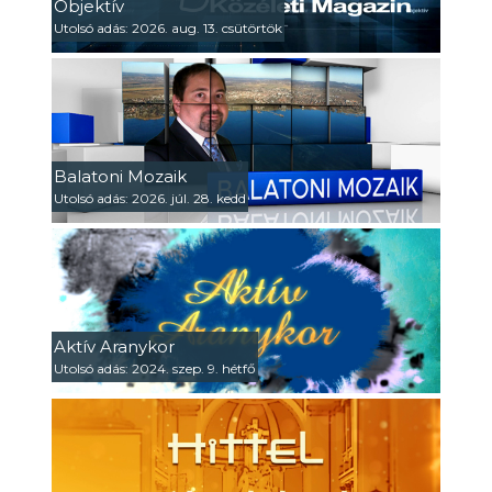
Objektív
Utolsó adás: 2026. aug. 13. csütörtök
Balatoni Mozaik
Utolsó adás: 2026. júl. 28. kedd
Aktív Aranykor
Utolsó adás: 2024. szep. 9. hétfő