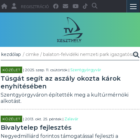
REGISZTRÁCIÓ
kezdőlap
/ cimke / balaton-felvidéki nemzeti park igazgatóság
KÖZÉLET
| 2025. szep. 11. csütörtök |
Szentgyörgyvár
Tűsgát segít az aszály okozta károk
enyhítésében
Szentgyörgyváron építették meg a kultúrmérnöki
alkotást.
KÖZÉLET
| 2013. okt. 25. péntek |
Zalavár
Bivalytelep fejlesztés
Negyedmilliárd forintos támogatással fejleszti a