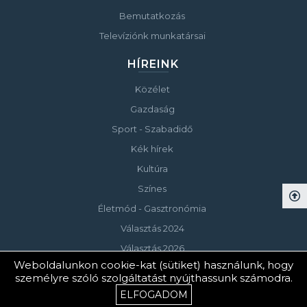
Bemutatkozás
Televíziónk munkatársai
HÍREINK
Közélet
Gazdaság
Sport - Szabadidő
Kék hírek
Kultúra
Színes
Életmód - Gasztronómia
Választás 2024
Választás 2026
Weboldalunkon cookie-kat (sütiket) használunk, hogy
személyre szóló szolgáltatást nyújthassunk számodra.
© Copyright 2023 Keszthelyi Televízió
ELFOGADOM