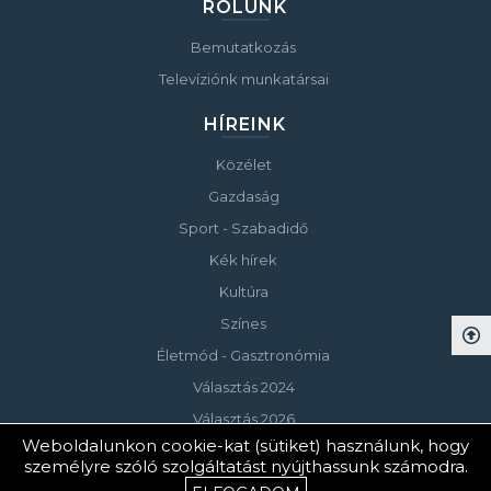
RÓLUNK
Bemutatkozás
Televíziónk munkatársai
HÍREINK
Közélet
Gazdaság
Sport - Szabadidő
Kék hírek
Kultúra
Színes
Életmód - Gasztronómia
Választás 2024
Választás 2026
Weboldalunkon cookie-kat (sütiket) használunk, hogy
személyre szóló szolgáltatást nyújthassunk számodra.
© Copyright 2023 Keszthelyi Televízió