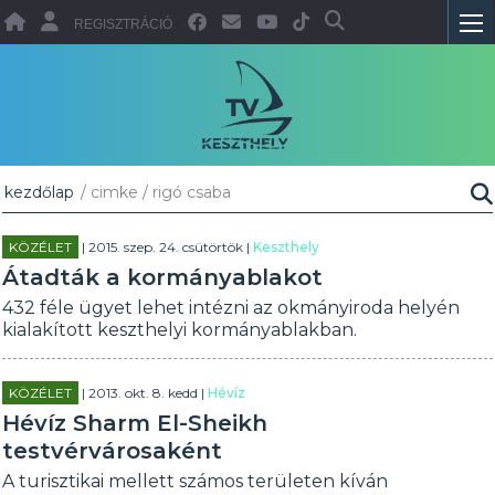
REGISZTRÁCIÓ
kezdőlap
/ cimke / rigó csaba
KÖZÉLET
| 2015. szep. 24. csütörtök |
Keszthely
Átadták a kormányablakot
432 féle ügyet lehet intézni az okmányiroda helyén
kialakított keszthelyi kormányablakban.
KÖZÉLET
| 2013. okt. 8. kedd |
Hévíz
Hévíz Sharm El-Sheikh
testvérvárosaként
A turisztikai mellett számos területen kíván