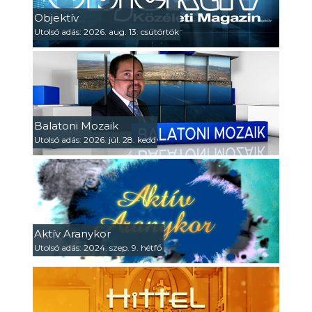
Objektív
Utolsó adás: 2026. aug. 13. csütörtök
Balatoni Mozaik
Utolsó adás: 2026. júl. 28. kedd
Aktív Aranykor
Utolsó adás: 2024. szep. 9. hétfő