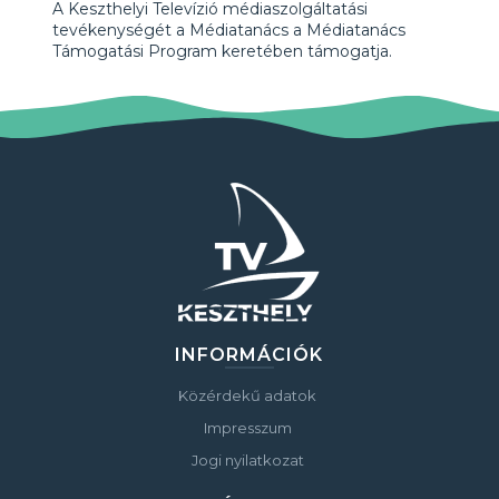
A Keszthelyi Televízió médiaszolgáltatási
tevékenységét a Médiatanács a Médiatanács
Támogatási Program keretében támogatja.
INFORMÁCIÓK
Közérdekű adatok
Impresszum
Jogi nyilatkozat