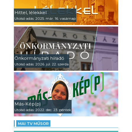
Hittel, lélekkel
Utolsó adás: 2025. már. 16. vasárnap
Önkormányzati híradó
Utolsó adás: 2026. júl. 22. szerda
Más-Kép(p)
Utolsó adás: 2022. dec. 23. péntek
MAI TV MŰSOR