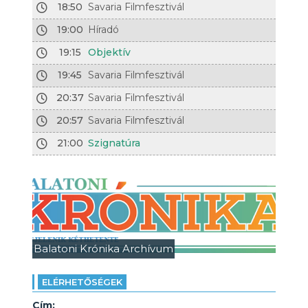
18:50
Savaria Filmfesztivál
19:00
Híradó
19:15
Objektív
19:45
Savaria Filmfesztivál
20:37
Savaria Filmfesztivál
20:57
Savaria Filmfesztivál
21:00
Szignatúra
Balatoni Krónika Archívum
ELÉRHETŐSÉGEK
Cím: