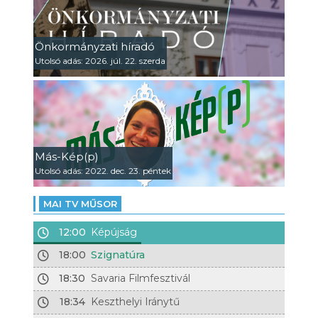
Önkormányzati híradó
Utolsó adás: 2026. júl. 22. szerda
Más-Kép(p)
Utolsó adás: 2022. dec. 23. péntek
MAI TV MŰSOR
12:00
Képújság
18:00
Szignatúra
18:30
Savaria Filmfesztivál
18:34
Keszthelyi Iránytű