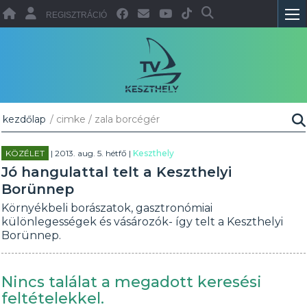
REGISZTRÁCIÓ
kezdőlap
/ cimke / zala borcégér
KÖZÉLET
| 2013. aug. 5. hétfő |
Keszthely
Jó hangulattal telt a Keszthelyi
Borünnep
Környékbeli borászatok, gasztronómiai
különlegességek és vásározók- így telt a Keszthelyi
Borünnep.
Nincs találat a megadott keresési
feltételekkel.