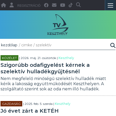
REGISZTRÁCIÓ
kezdőlap
/ cimke / szelektív
KÖZÉLET
| 2026. máj. 21. csütörtök |
Keszthely
Szigorúbb odafigyelést kérnek a
szelektív hulladékgyűjtésnél
Nem megfelelő minőségű szelektív hulladék miatt
kérik a lakosság együttműködését Keszthelyen. A
szolgáltató szerint sok az oda nem illő hulladék.
GAZDASÁG
| 2025. feb. 5. szerda |
Keszthely
Jó évet zárt a KETÉH