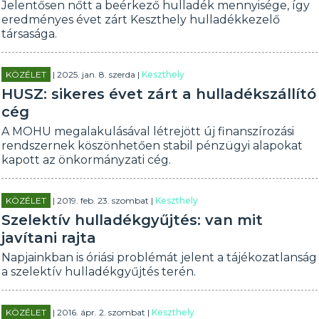
Jelentősen nőtt a beérkező hulladék mennyisége, így
eredményes évet zárt Keszthely hulladékkezelő
társasága.
KÖZÉLET
| 2025. jan. 8. szerda |
Keszthely
HUSZ: sikeres évet zárt a hulladékszállító
cég
A MOHU megalakulásával létrejött új finanszírozási
rendszernek köszönhetően stabil pénzügyi alapokat
kapott az önkormányzati cég.
KÖZÉLET
| 2019. feb. 23. szombat |
Keszthely
Szelektív hulladékgyűjtés: van mit
javítani rajta
Napjainkban is óriási problémát jelent a tájékozatlanság
a szelektív hulladékgyűjtés terén.
KÖZÉLET
| 2016. ápr. 2. szombat |
Keszthely