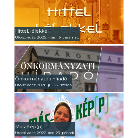
Hittel, lélekkel
Utolsó adás: 2025. már. 16. vasárnap
Önkormányzati híradó
Utolsó adás: 2026. júl. 22. szerda
Más-Kép(p)
Utolsó adás: 2022. dec. 23. péntek