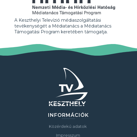
A Keszthelyi Televízió médiaszolgáltatási
tevékenységét a Médiatanács a Médiatanács
Támogatási Program keretében támogatja.
INFORMÁCIÓK
Közérdekű adatok
Impresszum