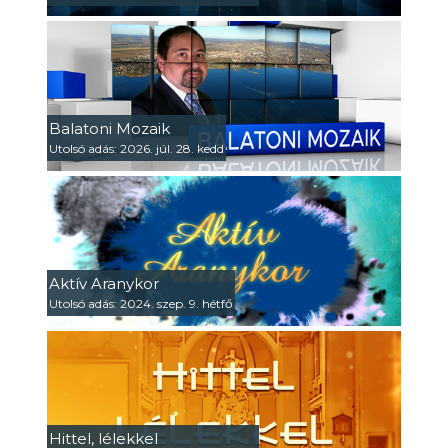
Balatoni Mozaik
Utolsó adás: 2026. júl. 28. kedd
Aktív Aranykor
Utolsó adás: 2024. szep. 9. hétfő
Hittel, lélekkel