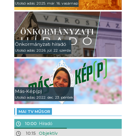
Utolsó adás: 2025. már. 16. vasárnap
Önkormányzati híradó
Utolsó adás: 2026. júl. 22. szerda
Más-Kép(p)
Utolsó adás: 2022. dec. 23. péntek
MAI TV MŰSOR
10:00
Híradó
10:15
Objektív