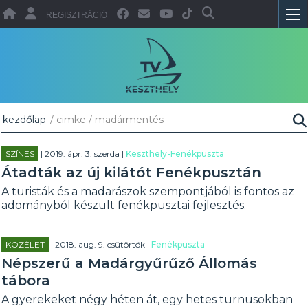
REGISZTRÁCIÓ
kezdőlap
/ cimke / madármentés
SZÍNES
| 2019. ápr. 3. szerda |
Keszthely-Fenékpuszta
Átadták az új kilátót Fenékpusztán
A turisták és a madarászok szempontjából is fontos az
adományból készült fenékpusztai fejlesztés.
KÖZÉLET
| 2018. aug. 9. csütörtök |
Fenékpuszta
Népszerű a Madárgyűrűző Állomás
tábora
A gyerekeket négy héten át, egy hetes turnusokban