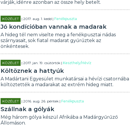
várják, idénre azonban az össze hely betelt.
KÖZÉLET
| 2017. aug. 1. kedd |
Fenékpuszta
Jó kondícióban vannak a madarak
A hideg tél nem viselte meg a fenékpusztai nádas
szárnyasait, sok fiatal madarat gyűrűztek az
önkéntesek.
KÖZÉLET
| 2017. jan. 19. csütörtök |
Keszthely/Hévíz
Költöznek a hattyúk
A Madártani Egyesület munkatársai a hévízi csatornába
költöztették a madarakat az extrém hideg miatt.
KÖZÉLET
| 2016. aug. 26. péntek |
Fenékpuszta
Szállnak a gólyák
Még három gólya készül Afrikába a Madárgyűrűző
Állomáson.