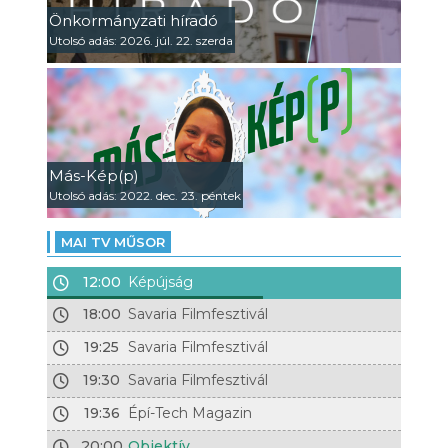
Önkormányzati híradó
Utolsó adás: 2026. júl. 22. szerda
Más-Kép(p)
Utolsó adás: 2022. dec. 23. péntek
MAI TV MŰSOR
12:00
Képújság
18:00
Savaria Filmfesztivál
19:25
Savaria Filmfesztivál
19:30
Savaria Filmfesztivál
19:36
Épí-Tech Magazin
20:00
Objektív