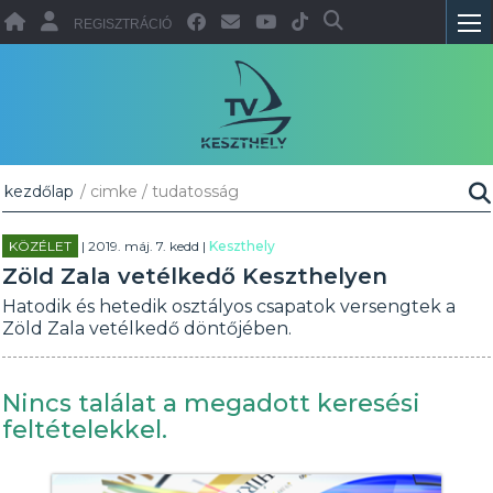
REGISZTRÁCIÓ
kezdőlap
/ cimke / tudatosság
KÖZÉLET
| 2019. máj. 7. kedd |
Keszthely
Zöld Zala vetélkedő Keszthelyen
Hatodik és hetedik osztályos csapatok versengtek a
Zöld Zala vetélkedő döntőjében.
Nincs találat a megadott keresési
feltételekkel.