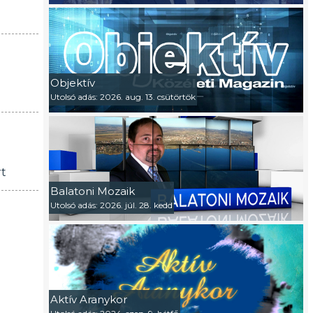
Objektív
Utolsó adás: 2026. aug. 13. csütörtök
rt
Balatoni Mozaik
Utolsó adás: 2026. júl. 28. kedd
Aktív Aranykor