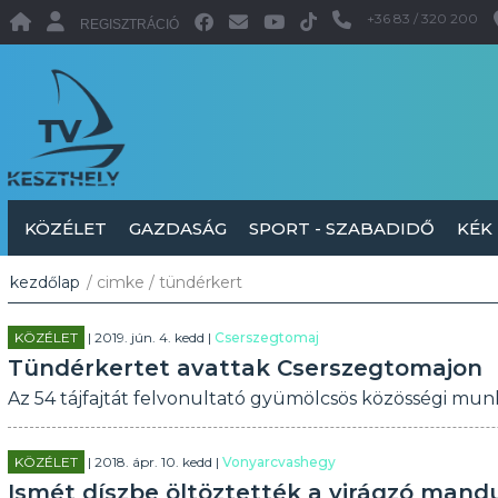
+36 83 / 320 200
REGISZTRÁCIÓ
KÖZÉLET
GAZDASÁG
SPORT - SZABADIDŐ
KÉK
kezdőlap
/ cimke / tündérkert
KÖZÉLET
| 2019. jún. 4. kedd |
Cserszegtomaj
Tündérkertet avattak Cserszegtomajon
Az 54 tájfajtát felvonultató gyümölcsös közösségi mun
KÖZÉLET
| 2018. ápr. 10. kedd |
Vonyarcvashegy
Ismét díszbe öltöztették a virágzó mand