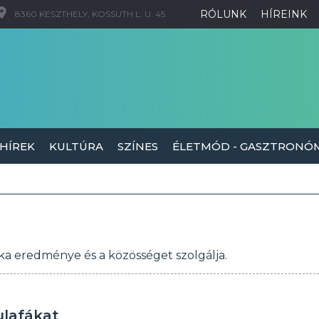
RÓLUNK
HÍREINK
8360 KESZTHELY, KOSSUTH L. U. 45.
 HÍREK
KULTÚRA
SZÍNES
ÉLETMÓD - GASZTRONÓ
ka eredménye és a közösséget szolgálja.
ulafákat