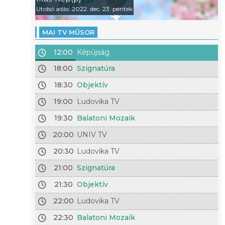
Utolsó adás: 2022. dec. 23. péntek
MAI TV MŰSOR
12:00
Képújság
18:00
Szignatúra
18:30
Objektív
19:00
Ludovika TV
19:30
Balatoni Mozaik
20:00
UNIV TV
20:30
Ludovika TV
21:00
Szignatúra
21:30
Objektív
22:00
Ludovika TV
22:30
Balatoni Mozaik