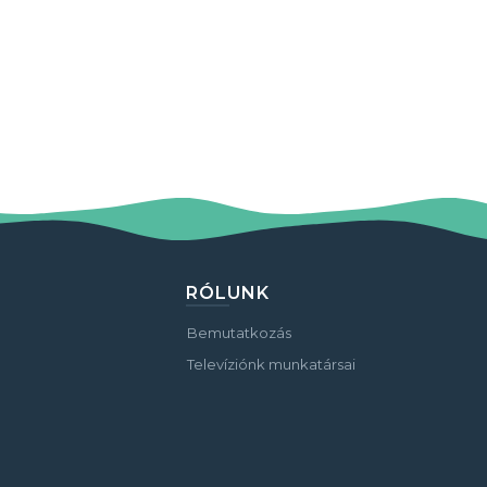
RÓLUNK
Bemutatkozás
Televíziónk munkatársai