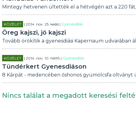
Mintegy hetvenen ültették el a hétvégén azt a 220 fát,
KÖZÉLET
| 2014. nov. 25. kedd |
Gyenesdiás
Öreg kajszi, jó kajszi
Tovább örökítik a gyenesdiási Kapernaum udvarában áll
KÖZÉLET
| 2014. nov. 10. hétfő |
Gyenesdiás
Tündérkert Gyenesdiáson
8 Kárpát - medencében őshonos gyümölcsfa oltványt ü
Nincs találat a megadott keresési felté