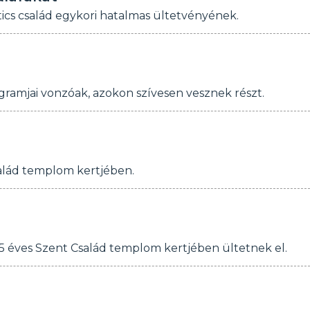
tics család egykori hatalmas ültetvényének.
ogramjai vonzóak, azokon szívesen vesznek részt.
salád templom kertjében.
5 éves Szent Család templom kertjében ültetnek el.