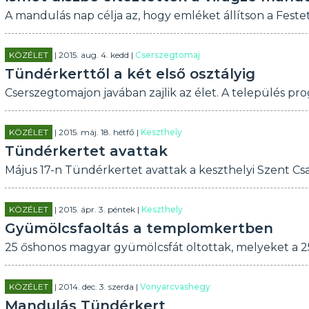
A mandulás nap célja az, hogy emléket állítson a Feste
KÖZÉLET
| 2015. aug. 4. kedd |
Cserszegtomaj
Tündérkerttől a két első osztályig
Cserszegtomajon javában zajlik az élet. A település pr
KÖZÉLET
| 2015. máj. 18. hétfő |
Keszthely
Tündérkertet avattak
Május 17-n Tündérkertet avattak a keszthelyi Szent C
KÖZÉLET
| 2015. ápr. 3. péntek |
Keszthely
Gyümölcsfaoltás a templomkertben
25 őshonos magyar gyümölcsfát oltottak, melyeket a 2
KÖZÉLET
| 2014. dec. 3. szerda |
Vonyarcvashegy
Mandulás Tündérkert