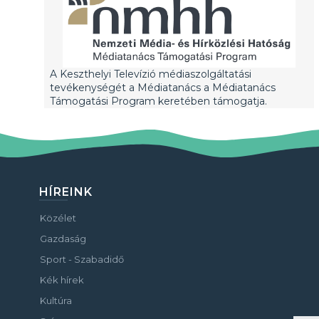
A Keszthelyi Televízió médiaszolgáltatási
tevékenységét a Médiatanács a Médiatanács
Támogatási Program keretében támogatja.
HÍREINK
Közélet
Gazdaság
Sport - Szabadidő
Kék hírek
Kultúra