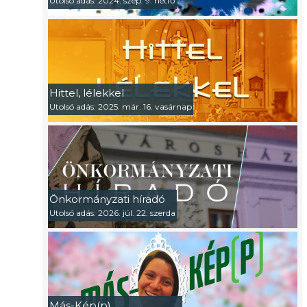
Utolsó adás: 2024. szep. 9. hétfő
Hittel, lélekkel
Utolsó adás: 2025. már. 16. vasárnap
Önkormányzati híradó
Utolsó adás: 2026. júl. 22. szerda
Más-Kép(p)