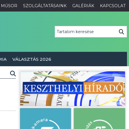
MŰSOR
SZOLGÁLTATÁSAINK
GALÉRIÁK
KAPCSOLAT
MIA
VÁLASZTÁS 2026