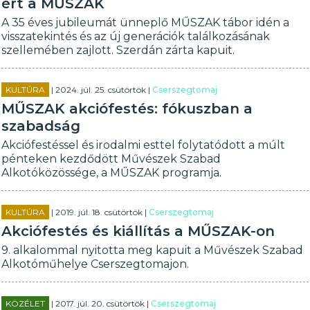
ért a MŰSZAK
A 35 éves jubileumát ünneplő MŰSZAK tábor idén a
visszatekintés és az új generációk találkozásának
szellemében zajlott. Szerdán zárta kapuit.
KULTÚRA
| 2024. júl. 25. csütörtök |
Cserszegtomaj
MŰSZAK akciófestés: fókuszban a
szabadság
Akciófestéssel és irodalmi esttel folytatódott a múlt
pénteken kezdődött Művészek Szabad
Alkotóközössége, a MŰSZAK programja.
KULTÚRA
| 2019. júl. 18. csütörtök |
Cserszegtomaj
Akciófestés és kiállítás a MŰSZAK-on
9. alkalommal nyitotta meg kapuit a Művészek Szabad
Alkotóműhelye Cserszegtomajon.
KÖZÉLET
| 2017. júl. 20. csütörtök |
Cserszegtomaj