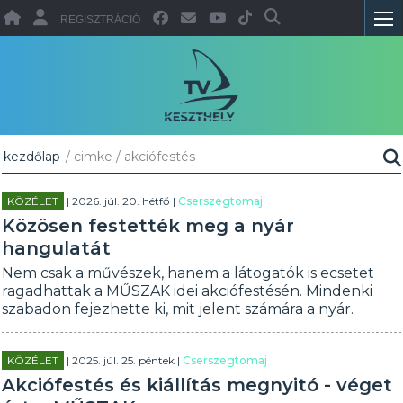
REGISZTRÁCIÓ
kezdőlap
/ cimke / akciófestés
KÖZÉLET
| 2026. júl. 20. hétfő |
Cserszegtomaj
Közösen festették meg a nyár
hangulatát
Nem csak a művészek, hanem a látogatók is ecsetet
ragadhattak a MŰSZAK idei akciófestésén. Mindenki
szabadon fejezhette ki, mit jelent számára a nyár.
KÖZÉLET
| 2025. júl. 25. péntek |
Cserszegtomaj
Akciófestés és kiállítás megnyitó - véget