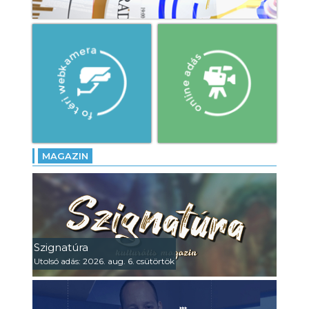
MAGAZIN
Szignatúra
Utolsó adás: 2026. aug. 6. csütörtök