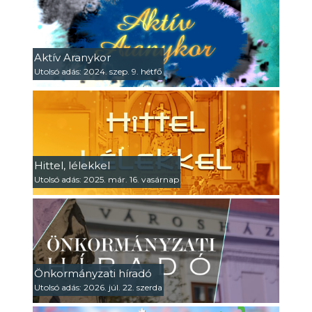
Aktív Aranykor
Utolsó adás: 2024. szep. 9. hétfő
Hittel, lélekkel
Utolsó adás: 2025. már. 16. vasárnap
Önkormányzati híradó
Utolsó adás: 2026. júl. 22. szerda