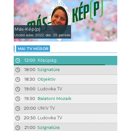
Más-Kép(p)
Utolsó adás: 2022. dec. 23. péntek
MAI TV MŰSOR
12:00
Képújság
18:00
Szignatúra
18:30
Objektív
19:00
Ludovika TV
19:30
Balatoni Mozaik
20:00
UNIV TV
20:30
Ludovika TV
21:00
Szignatúra