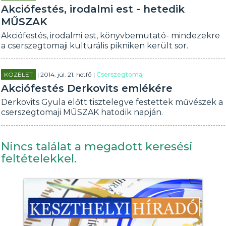
Akciófestés, irodalmi est - hetedik
MŰSZAK
Akciófestés, irodalmi est, könyvbemutató- mindezekre
a cserszegtomaji kulturális pikniken került sor.
KÖZÉLET
| 2014. júl. 21. hétfő |
Cserszegtomaj
Akciófestés Derkovits emlékére
Derkovits Gyula előtt tisztelegve festettek művészek a
cserszegtomaji MŰSZAK hatodik napján.
Nincs találat a megadott keresési
feltételekkel.