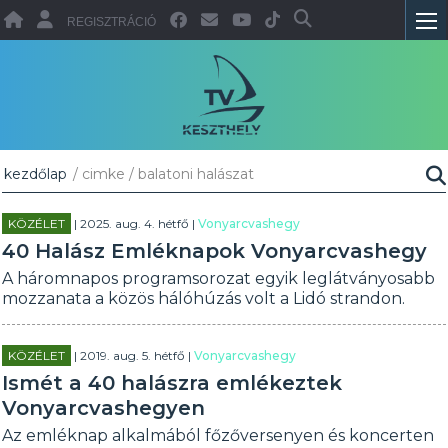
REGISZTRÁCIÓ
kezdőlap
/ cimke / balatoni halászat
KÖZÉLET
| 2025. aug. 4. hétfő |
Vonyarcvashegy
40 Halász Emléknapok Vonyarcvashegy
A háromnapos programsorozat egyik leglátványosabb
mozzanata a közös hálóhúzás volt a Lidó strandon.
KÖZÉLET
| 2019. aug. 5. hétfő |
Vonyarcvashegy
Ismét a 40 halászra emlékeztek
Vonyarcvashegyen
Az emléknap alkalmából főzőversenyen és koncerten