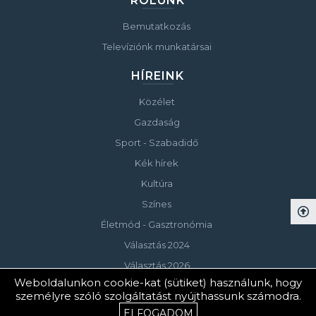
RÓLUNK
Bemutatkozás
Televíziónk munkatársai
HÍREINK
Közélet
Gazdaság
Sport - Szabadidő
Kék hírek
Kultúra
Színes
Életmód - Gasztronómia
Választás 2024
Választás 2026
Weboldalunkon cookie-kat (sütiket) használunk, hogy
személyre szóló szolgáltatást nyújthassunk számodra.
© Copyright 2023 Keszthelyi Televízió
ELFOGADOM