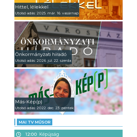
Hittel, lélekkel
Utolsó adás: 2025. már. 16. vasárnap
Önkormányzati híradó
Utolsó adás: 2026. júl. 22. szerda
Más-Kép(p)
Utolsó adás: 2022. dec. 23. péntek
MAI TV MŰSOR
12:00
Képújság