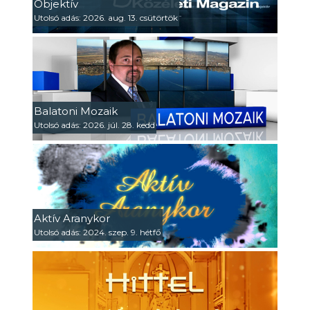
Objektív
Utolsó adás: 2026. aug. 13. csütörtök
Balatoni Mozaik
Utolsó adás: 2026. júl. 28. kedd
Aktív Aranykor
Utolsó adás: 2024. szep. 9. hétfő