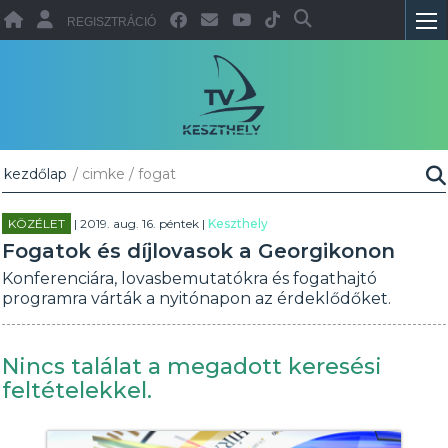
REGISZTRÁCIÓ
kezdőlap
/ cimke / fogat
KÖZÉLET
| 2019. aug. 16. péntek |
Keszthely
Fogatok és díjlovasok a Georgikonon
Konferenciára, lovasbemutatókra és fogathajtó
programra várták a nyitónapon az érdeklődőket.
Nincs találat a megadott keresési
feltételekkel.