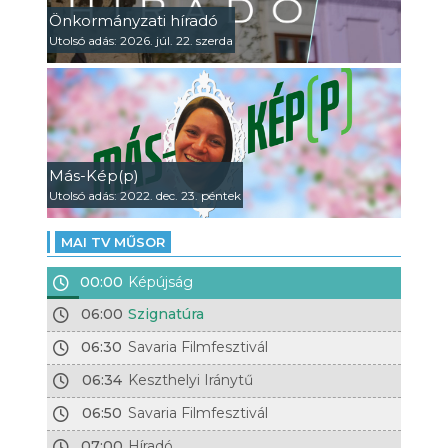
Önkormányzati híradó
Utolsó adás: 2026. júl. 22. szerda
Más-Kép(p)
Utolsó adás: 2022. dec. 23. péntek
MAI TV MŰSOR
00:00
Képújság
06:00
Szignatúra
06:30
Savaria Filmfesztivál
06:34
Keszthelyi Iránytű
06:50
Savaria Filmfesztivál
07:00
Híradó