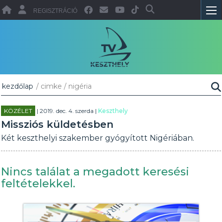
REGISZTRÁCIÓ
kezdőlap
/ cimke / nigéria
KÖZÉLET
| 2019. dec. 4. szerda |
Keszthely
Missziós küldetésben
Két keszthelyi szakember gyógyított Nigériában.
Nincs találat a megadott keresési
feltételekkel.