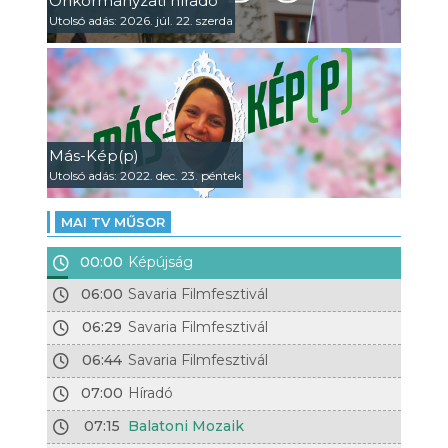
Önkormányzati híradó
Utolsó adás: 2026. júl. 22. szerda
Más-Kép(p)
Utolsó adás: 2022. dec. 23. péntek
MAI TV MŰSOR
00:00
Képújság
06:00
Savaria Filmfesztivál
06:29
Savaria Filmfesztivál
06:44
Savaria Filmfesztivál
07:00
Híradó
07:15
Balatoni Mozaik