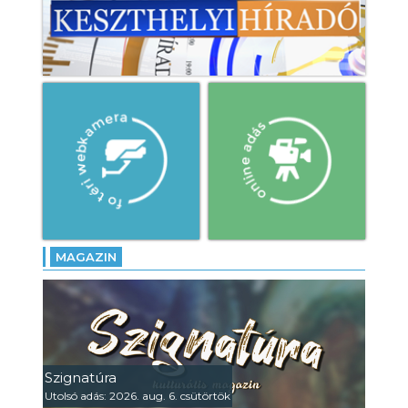
MAGAZIN
Szignatúra
Utolsó adás: 2026. aug. 6. csütörtök