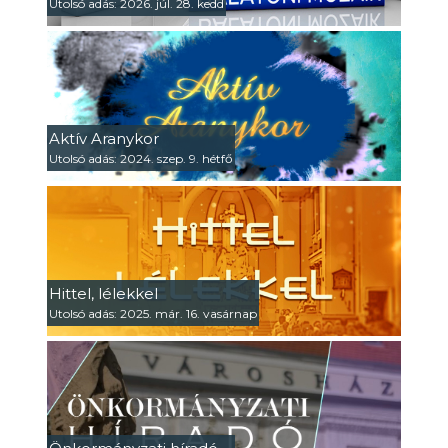
Utolsó adás: 2026. júl. 28. kedd
Aktív Aranykor
Utolsó adás: 2024. szep. 9. hétfő
Hittel, lélekkel
Utolsó adás: 2025. már. 16. vasárnap