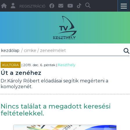
REGISZTRÁCIÓ
kezdőlap
/ cimke / zeneelmélet
KULTÚRA
| 2019. dec. 6. péntek |
Keszthely
Út a zenéhez
Dr.Károly Róbert előadásai segítik megérteni a
komolyzenét.
Nincs találat a megadott keresési
feltételekkel.