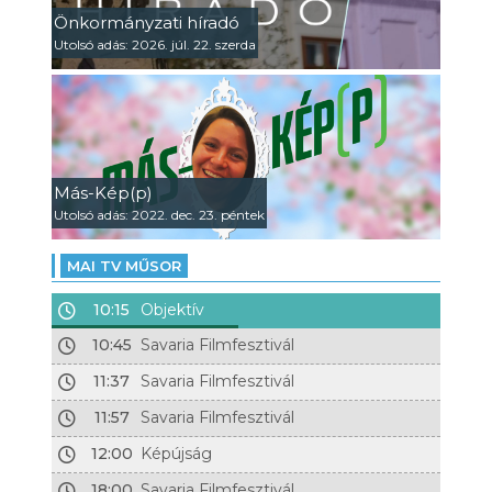
Önkormányzati híradó
Utolsó adás: 2026. júl. 22. szerda
Más-Kép(p)
Utolsó adás: 2022. dec. 23. péntek
MAI TV MŰSOR
10:15
Objektív
10:45
Savaria Filmfesztivál
11:37
Savaria Filmfesztivál
11:57
Savaria Filmfesztivál
12:00
Képújság
18:00
Savaria Filmfesztivál