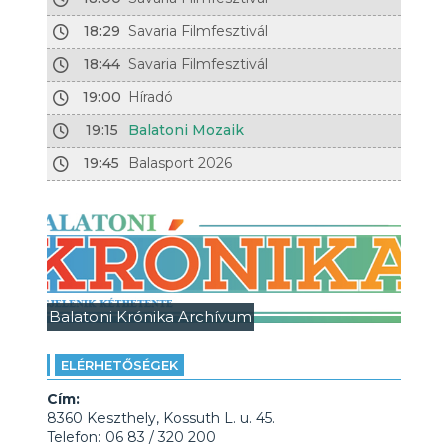
18:29
Savaria Filmfesztivál
18:44
Savaria Filmfesztivál
19:00
Híradó
19:15
Balatoni Mozaik
19:45
Balasport 2026
Balatoni Krónika Archívum
ELÉRHETŐSÉGEK
Cím:
8360 Keszthely, Kossuth L. u. 45.
Telefon: 06 83 / 320 200