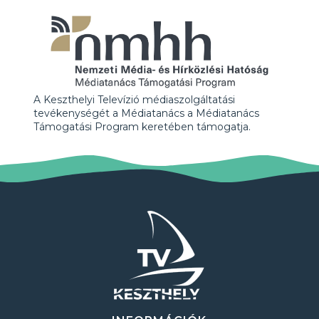
A Keszthelyi Televízió médiaszolgáltatási
tevékenységét a Médiatanács a Médiatanács
Támogatási Program keretében támogatja.