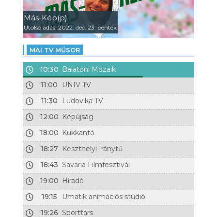
Más-Kép(p)
Utolsó adás: 2022. dec. 23. péntek
MAI TV MŰSOR
10:30
Balatoni Mozaik
11:00
UNIV TV
11:30
Ludovika TV
12:00
Képújság
18:00
Kukkantó
18:27
Keszthelyi Iránytű
18:43
Savaria Filmfesztivál
19:00
Híradó
19:15
Umatik animációs stúdió
19:26
Sporttárs