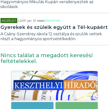
Hagyományos Mikulás Kupán versdenyeztek az
iskolások.
KÖZÉLET
| 2017. jan. 31. kedd |
Keszthely
Gyerekek és szüleik együtt a Tél-kupáért
A Csány-Szendrey iskola 12 osztálya és szülők vettek
részt a hagyományos sportvetélkedőn.
Nincs találat a megadott keresési
feltételekkel.