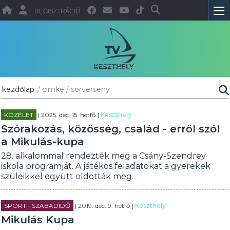
REGISZTRÁCIÓ
kezdőlap
/ cimke / sorverseny
KÖZÉLET
| 2025. dec. 15. hétfő |
Keszthely
Szórakozás, közösség, család - erről szól
a Mikulás-kupa
28. alkalommal rendezték meg a Csány-Szendrey
iskola programját. A játékos feladatokat a gyerekek
szüleikkel együtt oldották meg.
SPORT - SZABADIDŐ
| 2019. dec. 9. hétfő |
Keszthely
Mikulás Kupa