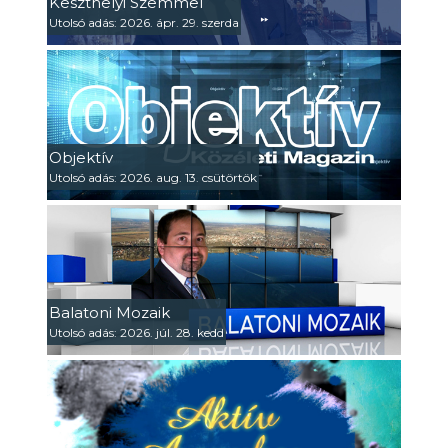
Keszthelyi Szemmel
Utolsó adás: 2026. ápr. 29. szerda
Objektív
Utolsó adás: 2026. aug. 13. csütörtök
Balatoni Mozaik
Utolsó adás: 2026. júl. 28. kedd