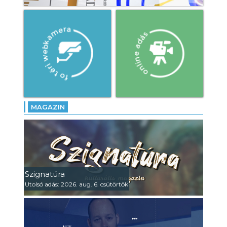
MAGAZIN
Szignatúra
Utolsó adás: 2026. aug. 6. csütörtök