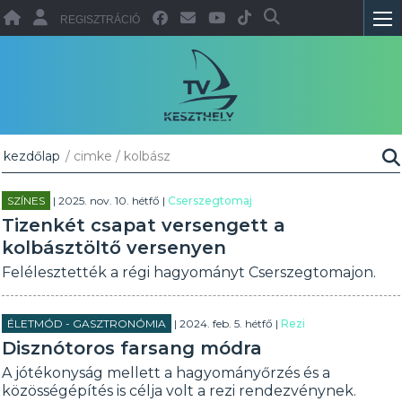
REGISZTRÁCIÓ
kezdőlap
/ cimke / kolbász
SZÍNES
| 2025. nov. 10. hétfő |
Cserszegtomaj
Tizenkét csapat versengett a
kolbásztöltő versenyen
Felélesztették a régi hagyományt Cserszegtomajon.
ÉLETMÓD - GASZTRONÓMIA
| 2024. feb. 5. hétfő |
Rezi
Disznótoros farsang módra
A jótékonyság mellett a hagyományőrzés és a
közösségépítés is célja volt a rezi rendezvénynek.