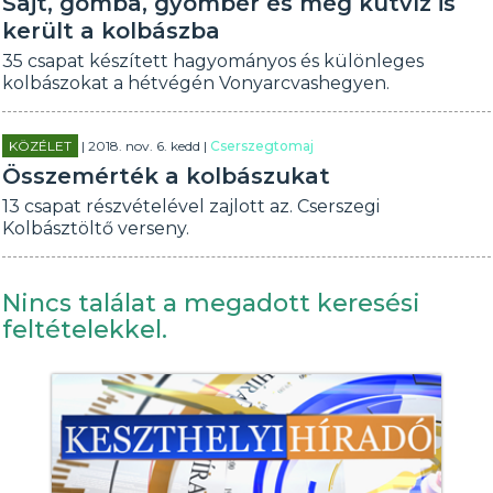
Sajt, gomba, gyömbér és még kútvíz is
került a kolbászba
35 csapat készített hagyományos és különleges
kolbászokat a hétvégén Vonyarcvashegyen.
KÖZÉLET
| 2018. nov. 6. kedd |
Cserszegtomaj
Összemérték a kolbászukat
13 csapat részvételével zajlott az. Cserszegi
Kolbásztöltő verseny.
Nincs találat a megadott keresési
feltételekkel.