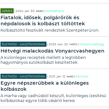
SZÍNES
| 2024. jan. 30. kedd |
Szentpéterúr
Fiatalok, idősek, polgárőrök és
népdalosok is kolbászt töltöttek
Kolbásztöltő fesztivált rendeztek Szentpéterúron.
ÉLETMÓD - GASZTRONÓMIA
| 2023. nov. 20. hétfő |
Vonyarcvashegy
Hétvégi malackodás Vonyarcvashegyen
A különleges receptek mellett a legtöbben
hagyományos sütőkolbászt készítettek.
ÉLETMÓD - GASZTRONÓMIA
| 2021. jan. 12. kedd |
Karmacs
Egyre népszerűbbek a különleges
kolbászok
A marha vagy vadhúsból készült, különleges ízesítésű
kolbászokaz egyre több vásárló keresi.