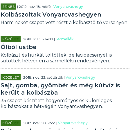
SZÍNES
| 2019. nov. 18. hétfő |
Vonyarcvashegy
Kolbászoltak Vonyarcvashegyen
Harminckét csapat vett részt a kolbásztöltő versenyen.
KÖZÉLET
| 2019. már. 5. kedd |
Sármellék
Ólból üstbe
Kolbászt és hurkát töltöttek, de lacipecsenyét is
sütöttek hétvégén a sármelléki rendezvényen.
KÖZÉLET
| 2018. nov. 22. csütörtök |
Vonyarcvashegy
Sajt, gomba, gyömbér és még kútvíz is
került a kolbászba
35 csapat készített hagyományos és különleges
kolbászokat a hétvégén Vonyarcvashegyen.
KÖZÉLET
| 2018. nov. 20. kedd |
Vonyarcvashegy