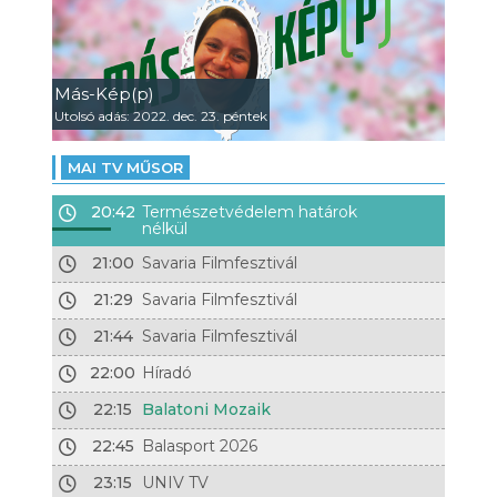
Más-Kép(p)
Utolsó adás: 2022. dec. 23. péntek
MAI TV MŰSOR
20:42
Természetvédelem határok
nélkül
21:00
Savaria Filmfesztivál
21:29
Savaria Filmfesztivál
21:44
Savaria Filmfesztivál
22:00
Híradó
22:15
Balatoni Mozaik
22:45
Balasport 2026
23:15
UNIV TV